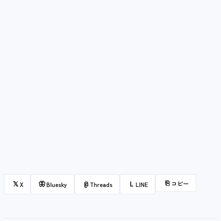
⎘
コピー
𝕏
🦋
@
L
X
Bluesky
Threads
LINE