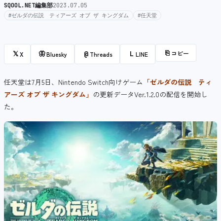
SQOOL.NET編集部
2023.07.05
#ゼルダの伝説 ティアーズ オブ ザ キングダム
#任天堂
⎘
コピー
𝕏
🦋
@
L
X
Bluesky
Threads
LINE
任天堂は7月5日、Nintendo Switch向けゲーム
「ゼルダの伝説 ティ
アーズ オブ ザ キングダム」
の更新データVer.1.2.0の配信を開始し
た。