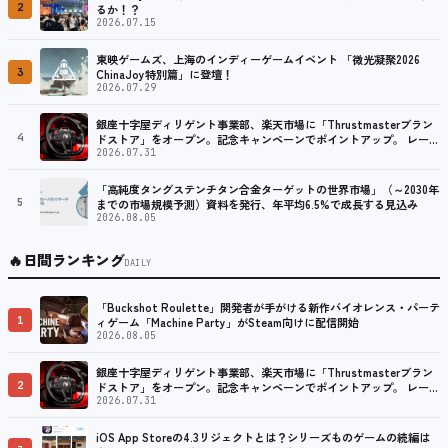
2
るか！？
2026.07.15
東映ゲームズ、上海のインディーゲームイベント 「微光凝聚2026
3
ChinaJoy特別篇」に登壇！
2026.07.29
銀座十字屋ディリゲント事業部、楽天市場に「Thrustmasterブラン
4
ドストア」をオープン。記念キャンペーンでポイントアップ。 レーシ
ング／フライトシム向けコントローラーを中心に、幅広くラインナッ
2026.07.31
プ
「高純度タングステンチタン合金ターゲットの世界市場」（～2030年
5
までの市場規模予測）資料を発行、年平均6.5%で成長する見込み
2026.08.05
🔥
日間ランキング
DAILY
「Buckshot Roulette」開発者が手がける新作バイオレンス・パーテ
1
ィゲーム「Machine Party」がSteam向けに配信開始
2026.08.05
銀座十字屋ディリゲント事業部、楽天市場に「Thrustmasterブラン
2
ドストア」をオープン。記念キャンペーンでポイントアップ。 レーシ
ング／フライトシム向けコントローラーを中心に、幅広くラインナッ
2026.07.31
プ
iOS App Storeの4.3リジェクトとは？シリーズものゲームの続編は