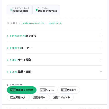
X (旧Twitter)
YouTube
𝕏
▶
@sqoolgames
@gamestudylab
‧
RELATED →
shibagameaward.com
sqool.co.jp
＋
カテゴリ
§ CATEGORIES
＋
コーナー
§ CORNERS
＋
サイト情報
§ ABOUT
＋
法務・規約
§ LEGAL
§ LANGUAGE
🇯🇵
🇺🇸
🇨🇳
日本語
English
简体中文
● CURRENT
🇹🇼
🇰🇷
🇻🇳
繁體中文
한국어
Tiếng Việt