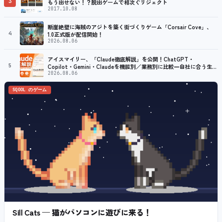
3
もう出せない！？脱出ゲームで相次ぐリジェクト
2017.10.08
断崖絶壁に海賊のアジトを築く街づくりゲーム「Corsair Cove」、
4
1.0正式版が配信開始！
2026.08.06
アイスマイリー、「Claude徹底解説」を公開！ChatGPT・
5
Copilot・Gemini・Claudeを機能別／業務別に比較―自社に合う生成
AIの選び方がわかる実践ガイド
2026.08.06
SQOOL のゲーム
Sill Cats — 猫がパソコンに遊びに来る！