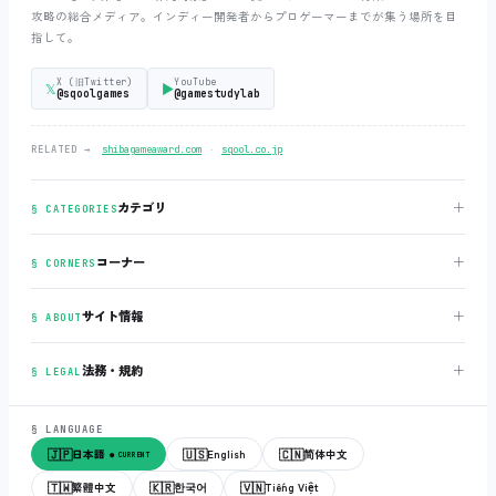
攻略の総合メディア。インディー開発者からプロゲーマーまでが集う場所を目
指して。
X (旧Twitter)
YouTube
𝕏
▶
@sqoolgames
@gamestudylab
‧
RELATED →
shibagameaward.com
sqool.co.jp
＋
カテゴリ
§ CATEGORIES
＋
コーナー
§ CORNERS
＋
サイト情報
§ ABOUT
＋
法務・規約
§ LEGAL
§ LANGUAGE
🇯🇵
🇺🇸
🇨🇳
日本語
English
简体中文
● CURRENT
🇹🇼
🇰🇷
🇻🇳
繁體中文
한국어
Tiếng Việt