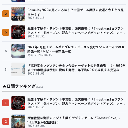
ChinaJoy2026の見どころは！？中国ゲーム界隈の変遷と今をどう見
2
るか！？
2026.07.15
銀座十字屋ディリゲント事業部、楽天市場に「Thrustmasterブラン
3
ドストア」をオープン。記念キャンペーンでポイントアップ。 レーシ
ング／フライトシム向けコントローラーを中心に、幅広くラインナッ
2026.07.31
プ
2024年8月版：ゲーム系のプレスリリースを受けているメディアの連
4
絡先一覧+レビュー依頼先一覧
更新 2024.08.19
「高純度タングステンチタン合金ターゲットの世界市場」（～2030年
5
までの市場規模予測）資料を発行、年平均6.5%で成長する見込み
2026.08.05
🔥
日間ランキング
DAILY
銀座十字屋ディリゲント事業部、楽天市場に「Thrustmasterブラン
1
ドストア」をオープン。記念キャンペーンでポイントアップ。 レーシ
ング／フライトシム向けコントローラーを中心に、幅広くラインナッ
2026.07.31
プ
断崖絶壁に海賊のアジトを築く街づくりゲーム「Corsair Cove」、
2
1.0正式版が配信開始！
2026.08.06