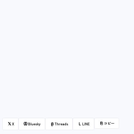
⎘
コピー
𝕏
🦋
@
L
X
Bluesky
Threads
LINE