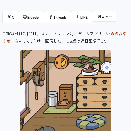
⎘
コピー
𝕏
🦋
@
L
X
Bluesky
Threads
LINE
ORIGAMIは7月13日、スマートフォン向けゲームアプリ
「いぬのおや
くめ」
をAndroid向けに配信した。iOS版は近日配信予定。