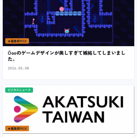
★
編集部PICK
Öooのゲームデザインが美しすぎて嫉妬してしまいまし
た。
2026.05.08
ビジネスニュース
★
編集部PICK