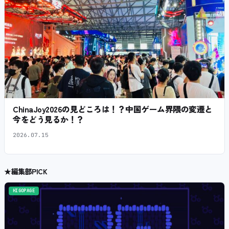
ChinaJoy2026の見どころは！？中国ゲーム界隈の変遷と
今をどう見るか！？
2026.07.15
★
編集部PICK
HIGOPAGE