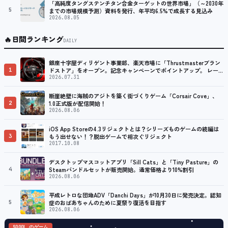
「高純度タングステンチタン合金ターゲットの世界市場」（～2030年
5
までの市場規模予測）資料を発行、年平均6.5%で成長する見込み
2026.08.05
🔥
日間ランキング
DAILY
銀座十字屋ディリゲント事業部、楽天市場に「Thrustmasterブラン
1
ドストア」をオープン。記念キャンペーンでポイントアップ。 レーシ
ング／フライトシム向けコントローラーを中心に、幅広くラインナッ
2026.07.31
プ
断崖絶壁に海賊のアジトを築く街づくりゲーム「Corsair Cove」、
2
1.0正式版が配信開始！
2026.08.06
iOS App Storeの4.3リジェクトとは？シリーズものゲームの続編は
3
もう出せない！？脱出ゲームで相次ぐリジェクト
2017.10.08
デスクトップマスコットアプリ「Sill Cats」と「Tiny Pasture」の
4
Steamバンドルセットが販売開始。通常価格より10%割引
2026.08.06
平成レトロな団地ADV「Danchi Days」が10月30日に発売決定。認知
5
症のおばあちゃんのために夏祭り復活を目指す
2026.08.06
SQOOL のゲーム