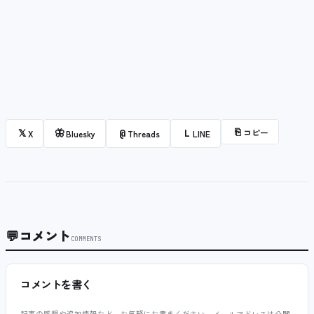
⎘
コピー
𝕏
🦋
@
L
X
Bluesky
Threads
LINE
💬
コメント
COMMENTS
コメントを書く
記事の感想や追加情報など、お気軽にお書きください。メールアドレスは公開