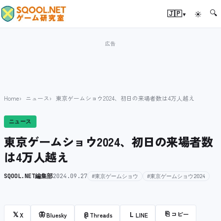
🔍
▾
🇯🇵
☀
Home
ニュース
東京ゲームショウ2024、初日の来場者数は4万人越え
ニュース
東京ゲームショウ2024、初日の来場者数
は4万人越え
SQOOL.NET編集部
2024.09.27
#東京ゲームショウ
#東京ゲームショウ2024
⎘
コピー
𝕏
🦋
@
L
X
Bluesky
Threads
LINE