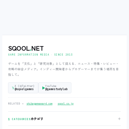
SQOOL
.
NET
GAME INFORMATION MEDIA ‧ SINCE 2013
ゲームを「文化」と「研究対象」として捉える、ニュース・特集・レビュー・
攻略の総合メディア。インディー開発者からプロゲーマーまでが集う場所を目
指して。
X (旧Twitter)
YouTube
𝕏
▶
@sqoolgames
@gamestudylab
‧
RELATED →
shibagameaward.com
sqool.co.jp
＋
カテゴリ
§ CATEGORIES