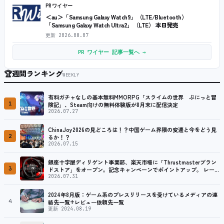
PRワイヤー
＜au＞「Samsung Galaxy Watch9」（LTE/Bluetooth）
「Samsung Galaxy Watch Ultra2」（LTE） 本日発売
更新
2026.08.07
PR ワイヤー 記事一覧へ →
🏆
週間ランキング
WEEKLY
有料ガチャなしの基本無料MMORPG「スライムの世界 ぷにっと冒
1
険記」、Steam向けの無料体験版が8月末に配信決定
2026.07.27
ChinaJoy2026の見どころは！？中国ゲーム界隈の変遷と今をどう見
2
るか！？
2026.07.15
銀座十字屋ディリゲント事業部、楽天市場に「Thrustmasterブラン
3
ドストア」をオープン。記念キャンペーンでポイントアップ。 レーシ
ング／フライトシム向けコントローラーを中心に、幅広くラインナッ
2026.07.31
プ
2024年8月版：ゲーム系のプレスリリースを受けているメディアの連
4
絡先一覧+レビュー依頼先一覧
更新 2024.08.19