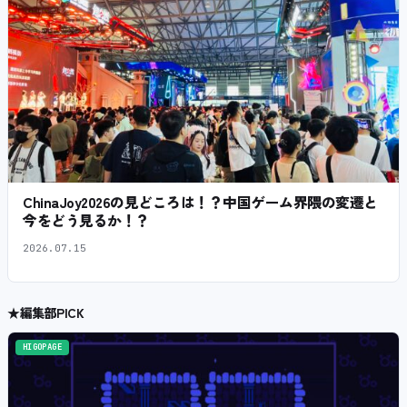
ChinaJoy2026の見どころは！？中国ゲーム界隈の変遷と
今をどう見るか！？
2026.07.15
★
編集部PICK
HIGOPAGE