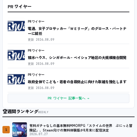
PR ワイヤー
PRワイヤー
電通、女子プロサッカー「ＷＥリーグ」のグロース・パートナ
ーに就任
更新
2026.08.09
PRワイヤー
積水ハウス、シンガポール・ベイショア地区の大規模複合開発
更新
2026.08.09
PRワイヤー
政府全体でこども・若者の自殺防止に向けた取組を強化します
更新
2026.08.09
PR ワイヤー 記事一覧へ →
🏆
週間ランキング
WEEKLY
有料ガチャなしの基本無料MMORPG「スライムの世界 ぷにっと冒
1
険記」、Steam向けの無料体験版が8月末に配信決定
2026.07.27