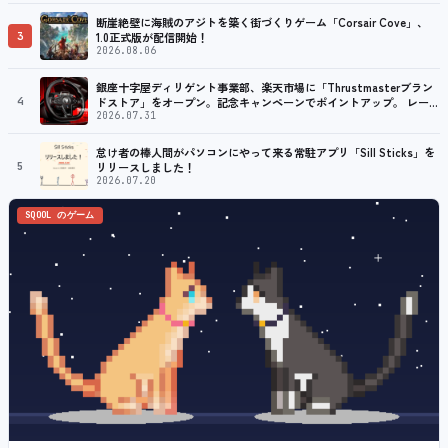
断崖絶壁に海賊のアジトを築く街づくりゲーム「Corsair Cove」、
3
1.0正式版が配信開始！
2026.08.06
銀座十字屋ディリゲント事業部、楽天市場に「Thrustmasterブラン
4
ドストア」をオープン。記念キャンペーンでポイントアップ。 レーシ
ング／フライトシム向けコントローラーを中心に、幅広くラインナッ
2026.07.31
プ
怠け者の棒人間がパソコンにやって来る常駐アプリ「Sill Sticks」を
5
リリースしました！
2026.07.20
SQOOL のゲーム