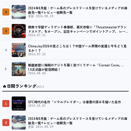
2024年8月版：ゲーム系のプレスリリースを受けているメディアの連
2
絡先一覧+レビュー依頼先一覧
更新 2024.08.19
銀座十字屋ディリゲント事業部、楽天市場に「Thrustmasterブラン
3
ドストア」をオープン。記念キャンペーンでポイントアップ。 レーシ
ング／フライトシム向けコントローラーを中心に、幅広くラインナッ
2026.07.31
プ
ChinaJoy2026の見どころは！？中国ゲーム界隈の変遷と今をどう見
4
るか！？
2026.07.15
断崖絶壁に海賊のアジトを築く街づくりゲーム「Corsair Cove」、
5
1.0正式版が配信開始！
2026.08.06
🔥
日間ランキング
DAILY
SFC時代の名作「ソウルブレイダー」は善悪の深みを描いた名作
1
2019.10.03
2024年8月版：ゲーム系のプレスリリースを受けているメディアの連
2
絡先一覧+レビュー依頼先一覧
更新 2024.08.19