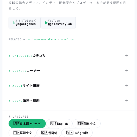
攻略の総合メディア。インディー開発者からプロゲーマーまでが集う場所を目
指して。
X (旧Twitter)
YouTube
𝕏
▶
@sqoolgames
@gamestudylab
‧
RELATED →
shibagameaward.com
sqool.co.jp
＋
カテゴリ
§ CATEGORIES
＋
コーナー
§ CORNERS
＋
サイト情報
§ ABOUT
＋
法務・規約
§ LEGAL
§ LANGUAGE
🇯🇵
🇺🇸
🇨🇳
日本語
English
简体中文
● CURRENT
🇹🇼
🇰🇷
🇻🇳
繁體中文
한국어
Tiếng Việt