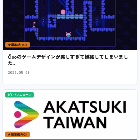
★
編集部PICK
Öooのゲームデザインが美しすぎて嫉妬してしまいまし
た。
2026.05.08
ビジネスニュース
★
編集部PICK