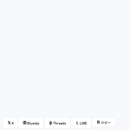
⎘
コピー
𝕏
🦋
@
L
X
Bluesky
Threads
LINE