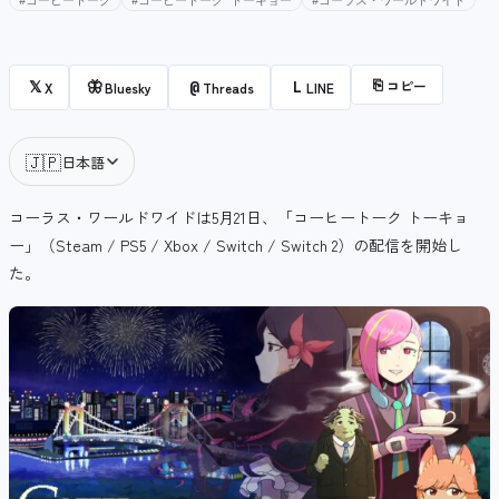
#コーヒートーク
#コーヒートーク トーキョー
#コーラス・ワールドワイド
⎘
コピー
𝕏
🦋
@
L
X
Bluesky
Threads
LINE
🇯🇵
日本語
コーラス・ワールドワイドは5月21日、「コーヒートーク トーキョ
ー」（Steam / PS5 / Xbox / Switch / Switch 2）の配信を開始し
た。