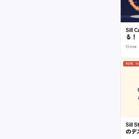
Sil
る！
Stea
SQOOL 
Sil
のデ