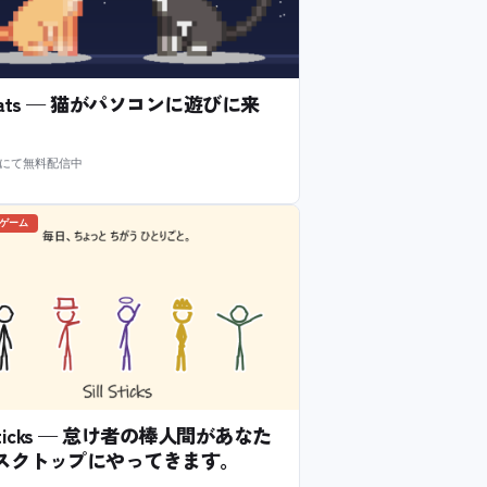
l Cats — 猫がパソコンに遊びに来
m にて無料配信中
のゲーム
l Sticks — 怠け者の棒人間があなた
スクトップにやってきます。