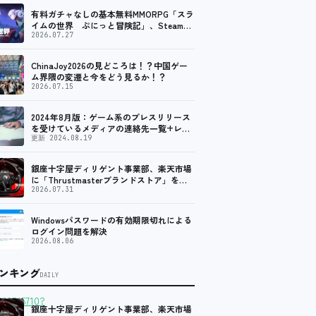
有料ガチャなしの基本無料MMORPG「スラ
イムの世界 ぷにっと冒険記」、Steam向
けの無料体験版が8月末に配信決定
2026.07.27
ChinaJoy2026の見どころは！？中国ゲー
ム界隈の変遷と今をどう見るか！？
2026.07.15
2024年8月版：ゲーム系のプレスリリース
を受けているメディアの連絡先一覧+レビ
ュー依頼先一覧
更新 2024.08.19
銀座十字屋ディリゲント事業部、楽天市場
に「Thrustmasterブランドストア」をオ
ープン。記念キャンペーンでポイントアッ
2026.07.31
プ。 レーシング／フライトシム向けコント
ローラーを中心に、幅広くラインナップ
Windowsパスワードの有効期限切れによる
ログイン問題を解決
2026.08.06
ンキング
DAILY
39545710?
銀座十字屋ディリゲント事業部、楽天市場