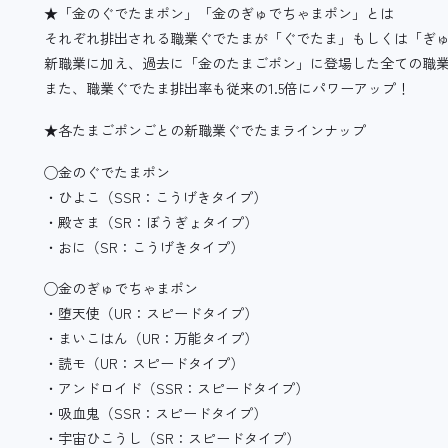
★「金のぐでたまポン」「金のぎゅでちゃまポン」とは
それぞれ排出される職業ぐでたまが「ぐでたま」もしくは「ぎ
新職業に加え、過去に「金のたまごポン」に登場した全ての職
また、職業ぐでたま排出率も従来の1.5倍にパワーアップ！
★各たまごポンごとの新職業ぐでたまラインナップ
◯金のぐでたまポン
・ひよこ（SSR：こうげきタイプ）
・殿さま（SR：ぼうぎょタイプ）
・おに（SR：こうげきタイプ）
◯金のぎゅでちゃまポン
・堕天使（UR：スピードタイプ）
・まいこはん（UR：万能タイプ）
・読モ（UR：スピードタイプ）
・アンドロイド（SSR：スピードタイプ）
・吸血鬼（SSR：スピードタイプ）
・宇宙ひこうし（SR：スピードタイプ）