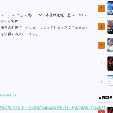
1
ジュアルRPG」と称している本作は気軽に遊べるRPGと
たゲームです。
2
、魔王の影響で「パリピ」になってしまったぐでたまたち
王を説得する旅にでます。
3
4
5
detamaQuest
🔥
日間ラ
3%81%9f%e3%81%be%e3%82%af%e3%82%a8%e3%82%b9%e3%83%88/id14