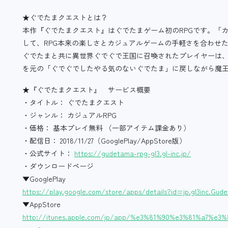
★ぐでたまクエストとは？
本作『ぐでたまクエスト』はぐでたまゲーム初のRPGです。「カ
して、RPG本来の楽しさとカジュアルゲームの手軽さを合わせ
ぐでたまと共に異世界ぐでぐで王国に召喚されたプレイヤーは
を元の「ぐでぐでしたやる気のないぐでたま」に戻しながら魔
★『ぐでたまクエスト』 サービス概要
・タイトル： ぐでたまクエスト
・ジャンル： カジュアルRPG
・価格： 基本プレイ無料 （一部アイテム課金あり）
・配信日： 2018/11/27（GooglePlay/AppStore版）
・公式サイト：
https://gudetama-rpg-gl3.gl-inc.jp/
・ダウンロードページ
▼GooglePlay
https://play.google.com/store/apps/details?id=jp.gl3inc.Gu
▼AppStore
http://itunes.apple.com/jp/app/%e3%81%90%e3%81%a7%e