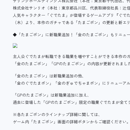
ザリングホールディングス株式会社（本社：東京都千代田区、代
株式会社サンリオ（本社：東京都品川区、代表取締役社長：辻
人気キャラクター「ぐでたま」が登場するゲームアプリ『ぐでたま
（木）より、本作のガチャである「たまごポン」の更新と新エ
◆「たまごポン」に新職業追加！「金のたまごポン」もリニュ
主人公ぐでたまが転職できる職業を増やすことができる本作の
「金のたまごポン」「GPのたまごポン」の内容が更新されまし
「金のたまごポン」は新職業追加の他、
「金のぐでたまポン」「金のぎゅでちゃまポン」にリニューア
「GPのたまごポン」は新職業追加に加え、
過去に登場した「GPのたまごポン」限定の職業ぐでたまが全て
※各たまごポンのラインナップ詳細に関しては、
ゲーム内「たまごポン」画面の詳細ボタンからご確認ください