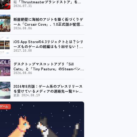
に「Thrustmasterブランドストア」をオ
ープン。記念キャンペーンでポイントアッ
2026.07.31
プ。 レーシング／フライトシム向けコント
ローラーを中心に、幅広くラインナップ
断崖絶壁に海賊のアジトを築く街づくりゲ
ーム「Corsair Cove」、1.0正式版が配信開
始！
2026.08.06
iOS App Storeの4.3リジェクトとは？シリ
ーズものゲームの続編はもう出せない！？
脱出ゲームで相次ぐリジェクト
2017.10.08
デスクトップマスコットアプリ「Sill
Cats」と「Tiny Pasture」のSteamバンド
ルセットが販売開始。通常価格より10%割
2026.08.06
引
2024年8月版：ゲーム系のプレスリリース
を受けているメディアの連絡先一覧+レビ
ュー依頼先一覧
更新 2024.08.19
のゲーム