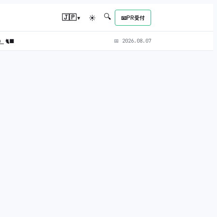
🔍
▾
🇯🇵
☀
📧
PR受付
L）
🐈‍⬛
📅
2026.08.07