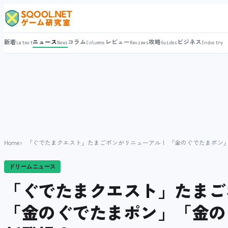
新着
ニュース
コラム
レビュー
攻略
ビジネス
Latest
News
Columns
Reviews
Guides
Industry
Home
「ぐでたまクエスト」たまごポンがリニューアル！ 「金のぐでたまポン
ドリームニュース
「ぐでたまクエスト」たまご
「金のぐでたまポン」「金の