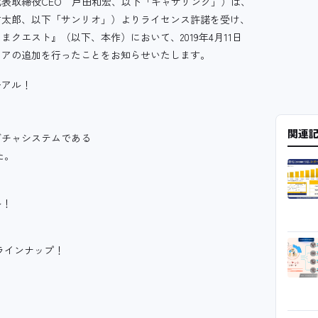
表取締役CEO 戸田和宏、以下「ギャザリング」）は、
信太郎、以下「サンリオ」）よりライセンス許諾を受け、
クエスト』（以下、本作）において、2019年4月11日
リアの追加を行ったことをお知らせいたします。
ーアル！
関連
ガチャシステムである
た。
ル！
ラインナップ！
。