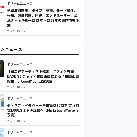
ドリームニュース
光導波路市場：タイプ、材料、モード構造、
伝搬、製造技術、用途、エンドユーザー、流
通チャネル別―2026年～2032年の世界市場予
測
2026.05.07
ームニュース
ドリームニュース
【第二弾アーティスト発表】ニクオン町田
BASE ’26 Chage × 吉田山田による「吉田山田
柴田」、GoodMoon出演決定！
2026.08.07
ドリームニュース
ディスプレイモジュール市場は2032年に1,598
億1,000万米ドル規模へ（MarketsandMarkets
予測）
2026.08.07
ドリームニュース