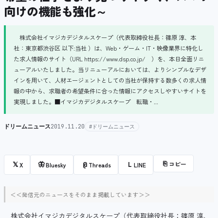
向けの機能も強化～
株式会社イマジカデジタルスケープ（代表取締役社長：篠原 淳、本
社：東京都渋谷区 以下:当社 ）は、Web・ゲーム・IT・映像業界に特化し
た求人情報のサイト（URL https://www.dsp.co.jp/ ）を、本日全面リニ
ューアルいたしました。当リニューアルにおいては、よりシンブルなデザ
インを用いて、人材エージェントとしての当社が保持する数多くの求人情
報の中から、求職者の希望条件に合った情報にアクセスしやすいサイトを
実現しました。■イマジカデジタルスケープ 転職・...
ドリームニュース
2019.11.20
#ドリームニュース
⎘
コピー
𝕏
🦋
@
L
X
Bluesky
Threads
LINE
＜＜発信元のニュースをそのまま掲載しています＞＞
株式会社イマジカデジタルスケープ（代表取締役社長：篠原 淳、