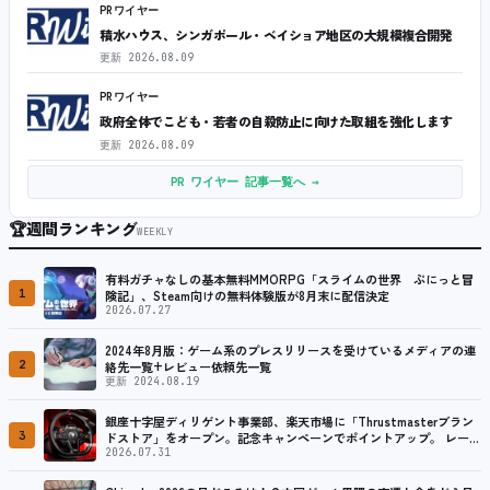
PRワイヤー
積水ハウス、シンガポール・ベイショア地区の大規模複合開発
更新
2026.08.09
PRワイヤー
政府全体でこども・若者の自殺防止に向けた取組を強化します
更新
2026.08.09
PR ワイヤー 記事一覧へ →
🏆
週間ランキング
WEEKLY
有料ガチャなしの基本無料MMORPG「スライムの世界 ぷにっと冒
1
険記」、Steam向けの無料体験版が8月末に配信決定
2026.07.27
2024年8月版：ゲーム系のプレスリリースを受けているメディアの連
2
絡先一覧+レビュー依頼先一覧
更新 2024.08.19
銀座十字屋ディリゲント事業部、楽天市場に「Thrustmasterブラン
3
ドストア」をオープン。記念キャンペーンでポイントアップ。 レーシ
ング／フライトシム向けコントローラーを中心に、幅広くラインナッ
2026.07.31
プ