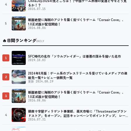
ChinaJoy2026の見どころは！？中国ゲーム界隈の変遷と今をどう見
4
るか！？
2026.07.15
断崖絶壁に海賊のアジトを築く街づくりゲーム「Corsair Cove」、
5
1.0正式版が配信開始！
2026.08.06
🔥
日間ランキング
DAILY
SFC時代の名作「ソウルブレイダー」は善悪の深みを描いた名作
1
2019.10.03
2024年8月版：ゲーム系のプレスリリースを受けているメディアの連
2
絡先一覧+レビュー依頼先一覧
更新 2024.08.19
断崖絶壁に海賊のアジトを築く街づくりゲーム「Corsair Cove」、
3
1.0正式版が配信開始！
2026.08.06
銀座十字屋ディリゲント事業部、楽天市場に「Thrustmasterブラン
4
ドストア」をオープン。記念キャンペーンでポイントアップ。 レーシ
ング／フライトシム向けコントローラーを中心に、幅広くラインナッ
2026.07.31
プ