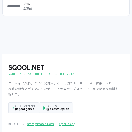
テスト
応募前
SQOOL
.
NET
GAME INFORMATION MEDIA ‧ SINCE 2013
ゲームを「文化」と「研究対象」として捉える、ニュース・特集・レビュー・
攻略の総合メディア。インディー開発者からプロゲーマーまでが集う場所を目
指して。
X (旧Twitter)
YouTube
𝕏
▶
@sqoolgames
@gamestudylab
‧
RELATED →
shibagameaward.com
sqool.co.jp