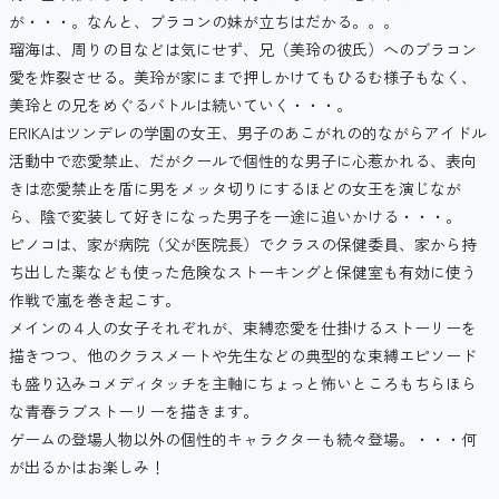
が・・・。なんと、ブラコンの妹が立ちはだかる。。。
瑠海は、周りの目などは気にせず、兄（美玲の彼氏）へのブラコン
愛を炸裂させる。美玲が家にまで押しかけてもひるむ様子もなく、
美玲との兄をめぐるバトルは続いていく・・・。
ERIKAはツンデレの学園の女王、男子のあこがれの的ながらアイドル
活動中で恋愛禁止、だがクールで個性的な男子に心惹かれる、表向
きは恋愛禁止を盾に男をメッタ切りにするほどの女王を演じなが
ら、陰で変装して好きになった男子を一途に追いかける・・・。
ピノコは、家が病院（父が医院長）でクラスの保健委員、家から持
ち出した薬なども使った危険なストーキングと保健室も有効に使う
作戦で嵐を巻き起こす。
メインの４人の女子それぞれが、束縛恋愛を仕掛けるストーリーを
描きつつ、他のクラスメートや先生などの典型的な束縛エピソード
も盛り込みコメディタッチを主軸にちょっと怖いところもちらほら
な青春ラブストーリーを描きます。
ゲームの登場人物以外の個性的キャラクターも続々登場。・・・何
が出るかはお楽しみ！