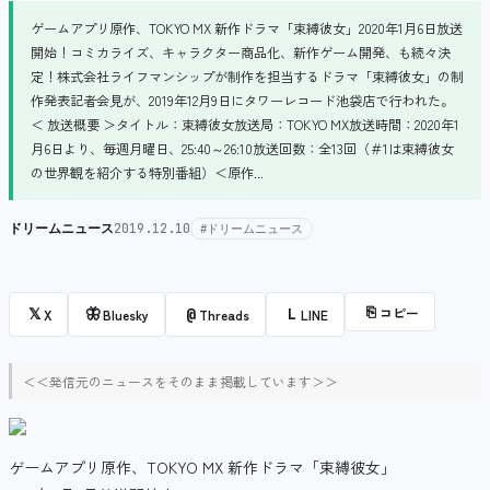
ゲームアプリ原作、TOKYO MX 新作ドラマ「束縛彼女」2020年1月6日放送
開始！コミカライズ、キャラクター商品化、新作ゲーム開発、も続々決
定！株式会社ライフマンシップが制作を担当するドラマ「束縛彼女」の制
作発表記者会見が、2019年12月9日にタワーレコード池袋店で行われた。
＜ 放送概要 ＞タイトル：束縛彼女放送局：TOKYO MX放送時間：2020年1
月6日より、毎週月曜日、25:40～26:10放送回数：全13回（＃1は束縛彼女
の世界観を紹介する特別番組）＜原作...
ドリームニュース
2019.12.10
#ドリームニュース
⎘
コピー
𝕏
🦋
@
L
X
Bluesky
Threads
LINE
＜＜発信元のニュースをそのまま掲載しています＞＞
ゲームアプリ原作、TOKYO MX 新作ドラマ「束縛彼女」