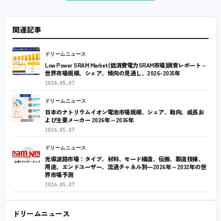
関連記事
ドリームニュース
Low Power SRAM Market(低消費電力SRAM市場)調査レポート –
世界市場規模、シェア、傾向の見通し、2026-2035年
2026.05.07
ドリームニュース
日本のナトリウムイオン電池市場規模、シェア、動向、成長お
よび主要メーカー 2026年～2036年
2026.05.07
ドリームニュース
光導波路市場：タイプ、材料、モード構造、伝搬、製造技術、
用途、エンドユーザー、流通チャネル別―2026年～2032年の世
界市場予測
2026.05.07
ドリームニュース