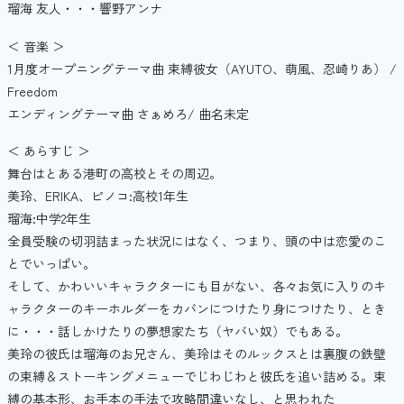
瑠海 友人・・・響野アンナ
＜ 音楽 ＞
1月度オープニングテーマ曲 束縛彼女（AYUTO、萌風、忍崎りあ） /
Freedom
エンディングテーマ曲 さぁめろ/ 曲名未定
＜ あらすじ ＞
舞台はとある港町の高校とその周辺。
美玲、ERIKA、ピノコ:高校1年生
瑠海:中学2年生
全員受験の切羽詰まった状況にはなく、つまり、頭の中は恋愛のこ
とでいっぱい。
そして、かわいいキャラクターにも目がない、各々お気に入りのキ
ャラクターのキーホルダーをカバンにつけたり身につけたり、とき
に・・・話しかけたりの夢想家たち（ヤバい奴）でもある。
美玲の彼氏は瑠海のお兄さん、美玲はそのルックスとは裏腹の鉄壁
の束縛＆ストーキングメニューでじわじわと彼氏を追い詰める。束
縛の基本形、お手本の手法で攻略間違いなし、と思われた