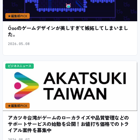
★
編集部PICK
Öooのゲームデザインが美しすぎて嫉妬してしまいまし
た。
2026.05.08
ビジネスニュース
★
編集部PICK
アカツキ台湾がゲームのローカライズや品質管理などの
サポートサービスの始動を公開！お値打ち価格でのトラ
イアル案件を募集中
2026.05.07