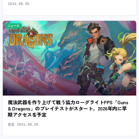
2026.08.05
ニュース
魔法武器を作り上げて戦う協力ローグライトFPS「Guns
& Dragons」のプレイテストがスタート。2026年内に早
期アクセスを予定
更新
2026.08.05