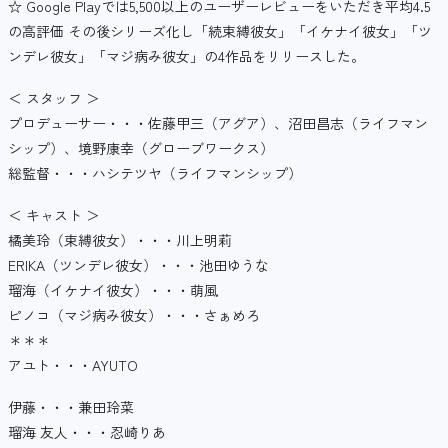
☆ Google Playでは5,500以上のユーザーレビューをいただき平均4.5
の高評価 その後シリーズ化し「続束縛彼女」「イケナイ彼女」「ツ
ンデレ彼女」「マジ病み彼女」の4作品をリリースした。
＜ スタッフ ＞
プロデューサー・・・佐藤甲三（アグア）、沼田昌志（ライフマン
シップ）、境野康幸（グローブワークス）
総監督・・・ハシテツヤ（ライフマンシップ）
＜ キャスト ＞
橘美玲（束縛彼女）・・・川上明莉
ERIKA（ツンデレ彼女）・・・池田ゆうな
瑠海（イケナイ彼女）・・・萌風
ピノコ（マジ病み彼女）・・・さぁめろ
＊＊＊
アユト・・・AYUTO
伊藤・・・兼田玲菜
瑠海 友人・・・忍崎りあ