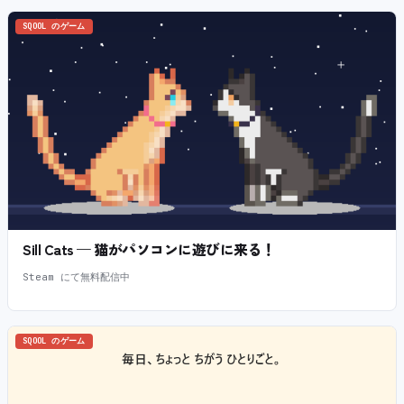
SQOOL のゲーム
Sill Cats — 猫がパソコンに遊びに来る！
Steam にて無料配信中
SQOOL のゲーム