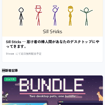
Sill Sticks — 怠け者の棒人間があなたのデスクトップにや
ってきます。
Steam にて近日無料配信予定
🆕
新着記事
ニュース