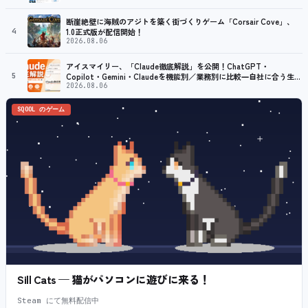
断崖絶壁に海賊のアジトを築く街づくりゲーム「Corsair Cove」、
4
1.0正式版が配信開始！
2026.08.06
アイスマイリー、「Claude徹底解説」を公開！ChatGPT・
5
Copilot・Gemini・Claudeを機能別／業務別に比較―自社に合う生成
AIの選び方がわかる実践ガイド
2026.08.06
SQOOL のゲーム
Sill Cats — 猫がパソコンに遊びに来る！
Steam にて無料配信中