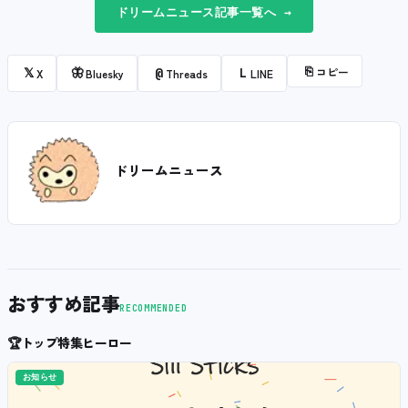
ドリームニュース記事一覧へ →
⎘
コピー
𝕏
🦋
@
L
X
Bluesky
Threads
LINE
ドリームニュース
おすすめ記事
RECOMMENDED
🏆
トップ特集ヒーロー
お知らせ