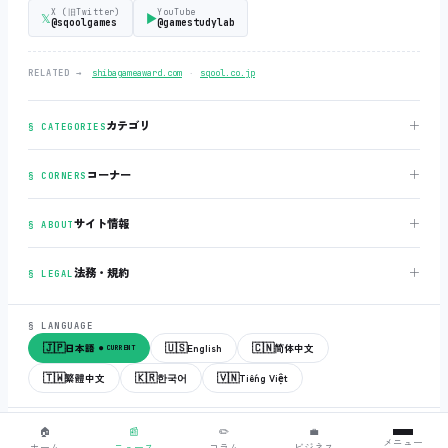
X (旧Twitter)
YouTube
𝕏
▶
@sqoolgames
@gamestudylab
‧
RELATED →
shibagameaward.com
sqool.co.jp
＋
カテゴリ
§ CATEGORIES
＋
コーナー
§ CORNERS
＋
サイト情報
§ ABOUT
＋
法務・規約
§ LEGAL
§ LANGUAGE
🇯🇵
🇺🇸
🇨🇳
日本語
English
简体中文
● CURRENT
🇹🇼
🇰🇷
🇻🇳
繁體中文
한국어
Tiếng Việt
© 2018-2026
sqool.co.jp
‧ All rights reserved.
v3.0.0
‧
build 20260505
‧
🏠
📰
✏️
💼
メニュー
● ALL SYSTEMS NORMAL
ホーム
ニュース
コラム
ビジネス