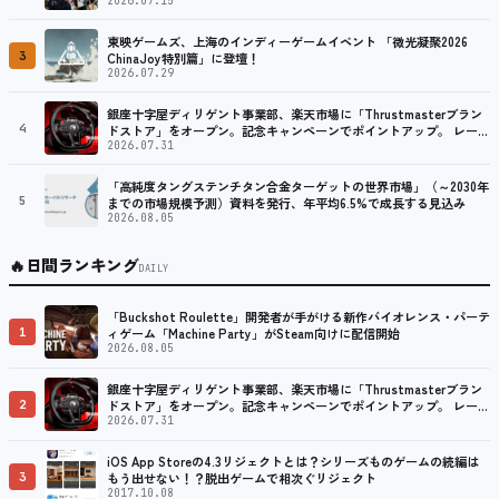
2026.07.15
東映ゲームズ、上海のインディーゲームイベント 「微光凝聚2026
3
ChinaJoy特別篇」に登壇！
2026.07.29
銀座十字屋ディリゲント事業部、楽天市場に「Thrustmasterブラン
4
ドストア」をオープン。記念キャンペーンでポイントアップ。 レーシ
ング／フライトシム向けコントローラーを中心に、幅広くラインナッ
2026.07.31
プ
「高純度タングステンチタン合金ターゲットの世界市場」（～2030年
5
までの市場規模予測）資料を発行、年平均6.5%で成長する見込み
2026.08.05
🔥
日間ランキング
DAILY
「Buckshot Roulette」開発者が手がける新作バイオレンス・パーテ
1
ィゲーム「Machine Party」がSteam向けに配信開始
2026.08.05
銀座十字屋ディリゲント事業部、楽天市場に「Thrustmasterブラン
2
ドストア」をオープン。記念キャンペーンでポイントアップ。 レーシ
ング／フライトシム向けコントローラーを中心に、幅広くラインナッ
2026.07.31
プ
iOS App Storeの4.3リジェクトとは？シリーズものゲームの続編は
3
もう出せない！？脱出ゲームで相次ぐリジェクト
2017.10.08