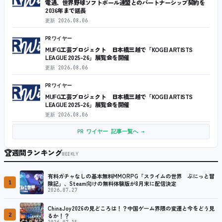
電通、世界野球ソフトボール連盟とのパートナーシップ契約を
2036年まで延長
更新
2026.08.06
PRワイヤー
MUFG工芸プロジェクト 日本橋三越で「KOGEI ARTISTS
LEAGUE 2025-26」展覧会を開催
更新
2026.08.06
PRワイヤー
MUFG工芸プロジェクト 日本橋三越で「KOGEI ARTISTS
LEAGUE 2025-26」展覧会を開催
更新
2026.08.06
PR ワイヤー 記事一覧へ →
🏆
週間ランキング
WEEKLY
有料ガチャなしの基本無料MMORPG「スライムの世界 ぷにっと冒
1
険記」、Steam向けの無料体験版が8月末に配信決定
2026.07.27
ChinaJoy2026の見どころは！？中国ゲーム界隈の変遷と今をどう見
2
るか！？