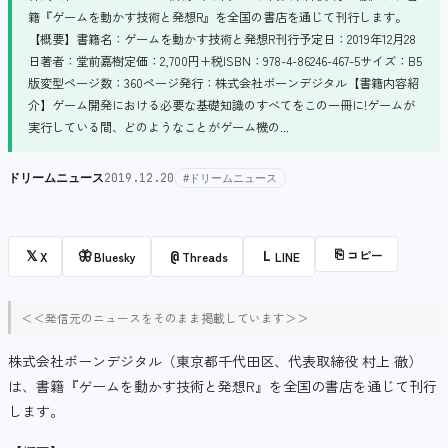
籍『ゲームを動かす技術と発想R』を全国の書店を通じて刊行します。
【概要】書籍名：ゲームを動かす技術と発想R刊行予定日：2019年12月28
日著者：堂前嘉樹定価：2,700円+税ISBN：978-4-86246-467-5サイズ：B5
版変型ページ数：360ページ発行：株式会社ボーンデジタル【書籍内容紹
介】ゲーム開発における必要な基礎知識のすべてをこの一冊に!ゲームが
実行している間、どのようなことがゲーム機の...
ドリームニュース
2019.12.20
#ドリームニュース
⎘
コピー
𝕏
🦋
@
L
X
Bluesky
Threads
LINE
＜＜発信元のニュースをそのまま掲載しています＞＞
株式会社ボーンデジタル（東京都千代田区、代表取締役 村上 徹）
は、書籍『ゲームを動かす技術と発想R』を全国の書店を通じて刊行
します。