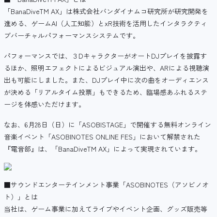
「BanaDiveTM AX」は株式会社バンダイナムコ研究所が研究開発を
進める、ゲームAI（人工知能）とxR技術を活用したインタラクティ
ブバーチャルパフォーマンスシステムです。
パフォーマンスでは、３DキャラクターがオートDJプレイを披露す
るほか、照明エフェクトによるビジュアル演出や、ARによる視聴演
出も可能にしました。また、DJプレイ中に次の曲をオーディエンス
が決める「リアルタイム投票」もできるため、臨場感あふれるステ
ージを体感いただけます。
なお、6月28日（日）に「ASOBISTAGE」で開催する無料オンライン
音楽イベント「ASOBINOTES ONLINE FES」において解禁された
『電音部』は、「BanaDiveTM AX」によって実現されています。
■サウンドエンターテインメント事業「ASOBINOTES（アソビノオ
ト）」とは
当社は、ゲーム事業に加えてライブやイベント企画、グッズ販売等