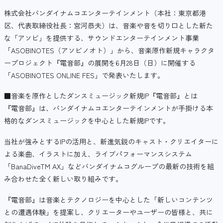
株式会社バンダイナムコエンターテインメント（本社：東京都港
区、代表取締役社長：宮河恭夫）は、音楽や音を切り口とした新た
な「アソビ」を提供する、サウンドエンターテインメント事業
「ASOBINOTES（アソビノオト）」から、音楽原作新規キャラクタ
ープロジェクト『電音部』の展開を6月28日（日）に開催する
「ASOBINOTES ONLINE FES」で発表いたします。
■音楽を原作としたダンスミュージック新規IP『電音部』とは
『電音部』は、バンダイナムコエンターテインメントが手掛ける本
格的なダンスミュージックを中心とした新規IPです。
当社が強みとするIPの活用と、新進気鋭のキャスト・クリエイターに
よる楽曲、イラストに加え、ライブパフォーマンスシステム
「BanaDiveTM AX」などバンダイナムコグループの最新の技術を組
み合わせた全く新しい取り組みです。
『電音部』は音楽とテクノロジーを中心とした「新しいコンテンツ
との遭遇体験」を提案し、クリエーターやユーザーの皆様と、共に