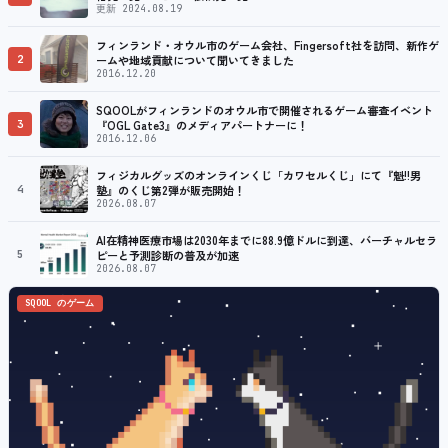
更新 2024.08.19
フィンランド・オウル市のゲーム会社、Fingersoft社を訪問、新作ゲ
2
ームや地域貢献について聞いてきました
2016.12.20
SQOOLがフィンランドのオウル市で開催されるゲーム審査イベント
3
『OGL Gate3』のメディアパートナーに！
2016.12.06
フィジカルグッズのオンラインくじ「カワセルくじ」にて『魁!!男
4
塾』のくじ第2弾が販売開始！
2026.08.07
AI在精神医療市場は2030年までに88.9億ドルに到達、バーチャルセラ
5
ピーと予測診断の普及が加速
2026.08.07
SQOOL のゲーム