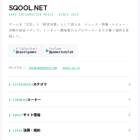
SQOOL
.
NET
GAME INFORMATION MEDIA ‧ SINCE 2013
ゲームを「文化」と「研究対象」として捉える、ニュース・特集・レビュー・
攻略の総合メディア。インディー開発者からプロゲーマーまでが集う場所を目
指して。
X (旧Twitter)
YouTube
𝕏
▶
@sqoolgames
@gamestudylab
‧
RELATED →
shibagameaward.com
sqool.co.jp
＋
カテゴリ
§ CATEGORIES
＋
コーナー
§ CORNERS
＋
サイト情報
§ ABOUT
＋
法務・規約
§ LEGAL