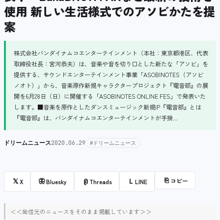
使用 新しい生活様式でのアソビかたを提
案
株式会社バンダイナムコエンターテインメント（本社：東京都港区、代表
取締役社長：宮河恭夫）は、音楽や音を切り口とした新たな「アソビ」を
提供する、サウンドエンターテインメント事業「ASOBINOTES（アソビ
ノオト）」から、音楽原作新規キャラクタープロジェクト『電音部』の展
開を6月28日（日）に開催する「ASOBINOTES ONLINE FES」で発表いた
します。■音楽を原作としたダンスミュージック新規IP『電音部』とは
『電音部』は、バンダイナムコエンターテインメントが手掛...
ドリームニュース
2020.06.29
#ドリームニュース
⎘
コピー
𝕏
🦋
@
L
X
Bluesky
Threads
LINE
＜＜発信元のニュースをそのまま掲載しています＞＞