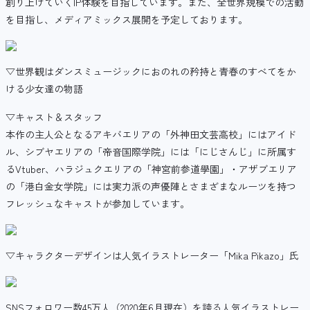
創り上げていくIP体験を目指しています。また、全世界規模での活動
を目指し、メディアミックス展開を予定しております。
▽世界観はダンスミュージックにおのれの矜持と青春のすべてをか
ける少女達の物語
▽キャスト＆スタッフ
本作の主人公となるアキバエリアの「外神田文芸高校」にはアイド
ル、シブヤエリアの「帝音国際学院」には「にじさんじ」に所属す
るVtuber、ハラジュクエリアの「神宮前参道學園」・アザブエリア
の「港白金女学院」には実力派の声優陣とさまざまなルーツを持つ
フレッシュなキャストが参加しています。
▽キャラクターデザインは人気イラストレーター「Mika Pikazo」氏
SNSフォロワー数45万人（2020年6月現在）を誇る人気イラストレー