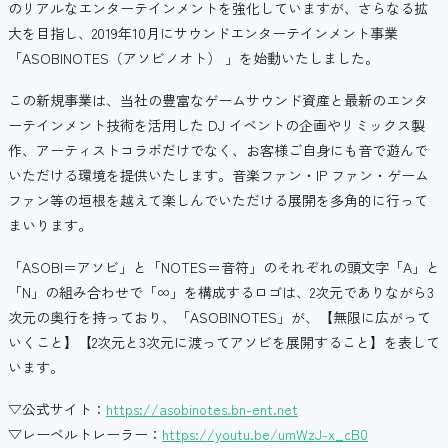
のリアルなエンターテインメントを強化していますが、さらなる拡
大を目指し、2019年10月にサウンドエンターテインメント事業
「ASOBINOTES（アソビノオト） 」を始動いたしました。
この新規事業は、当社の豊富なゲームサウンド資産と最新のエンタ
ーテインメント技術を活用した DJ イベントの企画やリミックス製
作、アーティストコラボだけでなく、お客様ご自身にも音で遊んで
いただける環境を提供いたします。音楽ファン・IP ファン・ゲーム
ファン等の垣根を越えて楽しんでいただける展開を多角的に行って
まいります。
「ASOBI＝アソビ」と「NOTES＝音符」のそれぞれの頭文字「A」と
「N」の組み合わせで「∞」を構成するロゴは、2次元でありながら3
次元の奥行を持っており、「ASOBINOTES」が、【無限に広がって
いくこと】【2次元と3次元に渡ってアソビを展開すること】を表して
います。
▽公式サイト：
https://asobinotes.bn-ent.net
▽レーベルトレーラー：
https://youtu.be/umWzJ-x_cB0