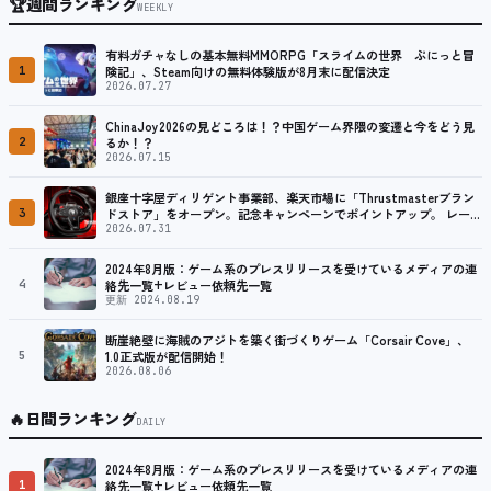
🏆
週間ランキング
WEEKLY
有料ガチャなしの基本無料MMORPG「スライムの世界 ぷにっと冒
1
険記」、Steam向けの無料体験版が8月末に配信決定
2026.07.27
ChinaJoy2026の見どころは！？中国ゲーム界隈の変遷と今をどう見
2
るか！？
2026.07.15
銀座十字屋ディリゲント事業部、楽天市場に「Thrustmasterブラン
3
ドストア」をオープン。記念キャンペーンでポイントアップ。 レーシ
ング／フライトシム向けコントローラーを中心に、幅広くラインナッ
2026.07.31
プ
2024年8月版：ゲーム系のプレスリリースを受けているメディアの連
4
絡先一覧+レビュー依頼先一覧
更新 2024.08.19
断崖絶壁に海賊のアジトを築く街づくりゲーム「Corsair Cove」、
5
1.0正式版が配信開始！
2026.08.06
🔥
日間ランキング
DAILY
2024年8月版：ゲーム系のプレスリリースを受けているメディアの連
1
絡先一覧+レビュー依頼先一覧