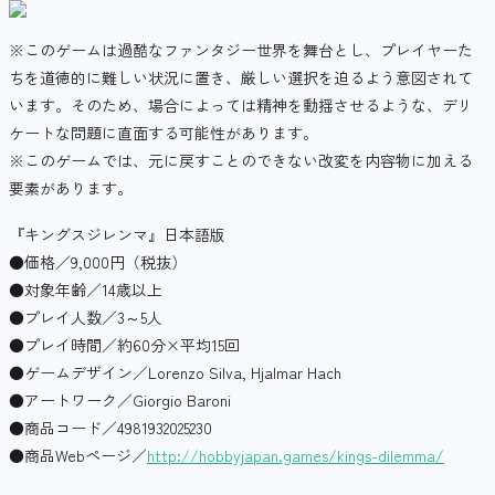
※このゲームは過酷なファンタジー世界を舞台とし、プレイヤーた
ちを道徳的に難しい状況に置き、厳しい選択を迫るよう意図されて
います。そのため、場合によっては精神を動揺させるような、デリ
ケートな問題に直面する可能性があります。
※このゲームでは、元に戻すことのできない改変を内容物に加える
要素があります。
『キングスジレンマ』日本語版
●価格／9,000円（税抜）
●対象年齢／14歳以上
●プレイ人数／3～5人
●プレイ時間／約60分×平均15回
●ゲームデザイン／Lorenzo Silva, Hjalmar Hach
●アートワーク／Giorgio Baroni
●商品コード／4981932025230
●商品Webページ／
http://hobbyjapan.games/kings-dilemma/