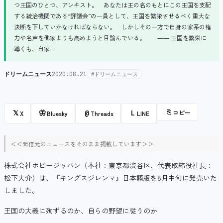
つ王国のひとつ、アンキスト。 あなたは王の名のもとにこの王国を支配
する統治機関である“評議会”の一員として、王国を繁栄させるべく重大な
決断を下していかなければならない。 しかしその一方で自身の家系の権
力や名声を他家よりも高めようと目論んでいる。 ―― 王国を繁栄に
導くも、自家...
ドリームニュース
2020.08.21
#ドリームニュース
⎘
コピー
𝕏
🦋
@
L
X
Bluesky
Threads
LINE
＜＜発信元のニュースをそのまま掲載しています＞＞
株式会社ホビージャパン（本社：東京都渋谷区、代表取締役社長：
松下大介）は、『キングスジレンマ』日本語版を8月中旬に発売いた
しました。
王国の大義に殉ずるのか、自らの野望に従うのか