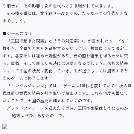
り消せず、その影響は次の世代へと引き継がれていきます。
その積み重ねは、文字通り一度きりの、たった一つの年代記とな
るでしょう。
■ゲームの流れ
「王国で起きた問題」と「その対応案2つ」が書かれたカードを１
枚引き、全員でどちらを選択するか話し合い、投票によって決定し
ます。各家系には秘めた野望があり、己の望む結果を得るために交
渉、買収、そして裏切りも時には必要となるでしょう。選択の結果
によって王国の状況は変化していき、王が退位もしくは崩御すると1
回のゲームは終了します。
『キングスジレンマ』では、1ゲームは1世代を表していて、次の世
代は前の世代の結果を引き継いで始まります。これを何度も重ねて
いくことで、王国の歴史が刻まれていくのです。
グランドフィナーレを迎えたその時、王国や家系はどうなるのか
―― 結末はぜひ、あなたの目で。