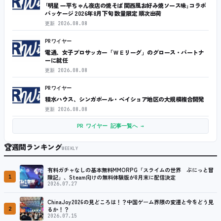
｢明星 一平ちゃん夜店の焼そば 関西風お好み焼ソース味｣コラボ
パッケージ 2026年8月下旬 数量限定 順次出荷
更新
2026.08.08
PRワイヤー
電通、女子プロサッカー「ＷＥリーグ」のグロース・パートナ
ーに就任
更新
2026.08.08
PRワイヤー
積水ハウス、シンガポール・ベイショア地区の大規模複合開発
更新
2026.08.08
PR ワイヤー 記事一覧へ →
🏆
週間ランキング
WEEKLY
有料ガチャなしの基本無料MMORPG「スライムの世界 ぷにっと冒
1
険記」、Steam向けの無料体験版が8月末に配信決定
2026.07.27
ChinaJoy2026の見どころは！？中国ゲーム界隈の変遷と今をどう見
2
るか！？
2026.07.15