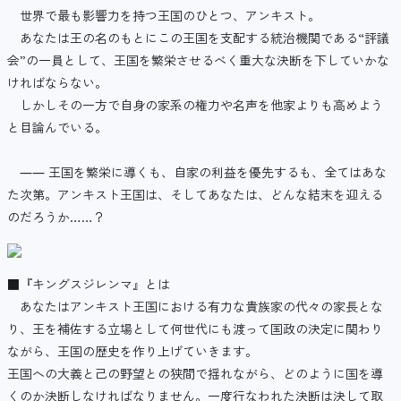
世界で最も影響力を持つ王国のひとつ、アンキスト。
あなたは王の名のもとにこの王国を支配する統治機関である“評議
会”の一員として、王国を繁栄させるべく重大な決断を下していかな
ければならない。
しかしその一方で自身の家系の権力や名声を他家よりも高めよう
と目論んでいる。
―― 王国を繁栄に導くも、自家の利益を優先するも、全てはあな
た次第。アンキスト王国は、そしてあなたは、どんな結末を迎える
のだろうか……？
■『キングスジレンマ』とは
あなたはアンキスト王国における有力な貴族家の代々の家長とな
り、王を補佐する立場として何世代にも渡って国政の決定に関わり
ながら、王国の歴史を作り上げていきます。
王国への大義と己の野望との狭間で揺れながら、どのように国を導
くのか決断しなければなりません。一度行なわれた決断は決して取