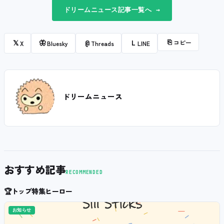
ドリームニュース記事一覧へ →
⎘
コピー
𝕏
🦋
@
L
X
Bluesky
Threads
LINE
ドリームニュース
おすすめ記事
RECOMMENDED
🏆
トップ特集ヒーロー
お知らせ