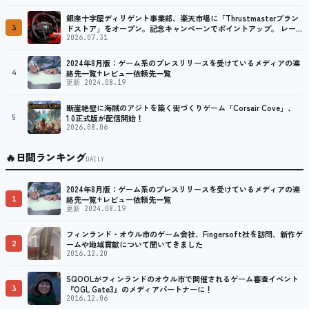
銀座十字屋ディリゲント事業部、楽天市場に「Thrustmasterブラン
3
ドストア」をオープン。記念キャンペーンでポイントアップ。 レーシ
ング／フライトシム向けコントローラーを中心に、幅広くラインナッ
2026.07.31
プ
2024年8月版：ゲーム系のプレスリリースを受けているメディアの連
4
絡先一覧+レビュー依頼先一覧
更新 2024.08.19
断崖絶壁に海賊のアジトを築く街づくりゲーム「Corsair Cove」、
5
1.0正式版が配信開始！
2026.08.06
🔥
日間ランキング
DAILY
2024年8月版：ゲーム系のプレスリリースを受けているメディアの連
1
絡先一覧+レビュー依頼先一覧
更新 2024.08.19
フィンランド・オウル市のゲーム会社、Fingersoft社を訪問、新作ゲ
2
ームや地域貢献について聞いてきました
2016.12.20
SQOOLがフィンランドのオウル市で開催されるゲーム審査イベント
3
『OGL Gate3』のメディアパートナーに！
2016.12.06