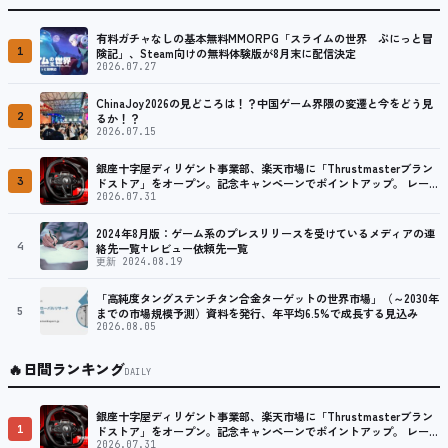
有料ガチャなしの基本無料MMORPG「スライムの世界 ぷにっと冒
1
険記」、Steam向けの無料体験版が8月末に配信決定
2026.07.27
ChinaJoy2026の見どころは！？中国ゲーム界隈の変遷と今をどう見
2
るか！？
2026.07.15
銀座十字屋ディリゲント事業部、楽天市場に「Thrustmasterブラン
3
ドストア」をオープン。記念キャンペーンでポイントアップ。 レーシ
ング／フライトシム向けコントローラーを中心に、幅広くラインナッ
2026.07.31
プ
2024年8月版：ゲーム系のプレスリリースを受けているメディアの連
4
絡先一覧+レビュー依頼先一覧
更新 2024.08.19
「高純度タングステンチタン合金ターゲットの世界市場」（～2030年
5
までの市場規模予測）資料を発行、年平均6.5%で成長する見込み
2026.08.05
🔥
日間ランキング
DAILY
銀座十字屋ディリゲント事業部、楽天市場に「Thrustmasterブラン
1
ドストア」をオープン。記念キャンペーンでポイントアップ。 レーシ
ング／フライトシム向けコントローラーを中心に、幅広くラインナッ
2026.07.31