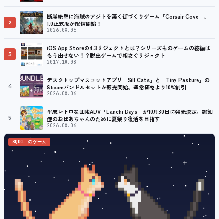
プ
断崖絶壁に海賊のアジトを築く街づくりゲーム「Corsair Cove」、
2
1.0正式版が配信開始！
2026.08.06
iOS App Storeの4.3リジェクトとは？シリーズものゲームの続編は
3
もう出せない！？脱出ゲームで相次ぐリジェクト
2017.10.08
デスクトップマスコットアプリ「Sill Cats」と「Tiny Pasture」の
4
Steamバンドルセットが販売開始。通常価格より10%割引
2026.08.06
平成レトロな団地ADV「Danchi Days」が10月30日に発売決定。認知
5
症のおばあちゃんのために夏祭り復活を目指す
2026.08.06
SQOOL のゲーム