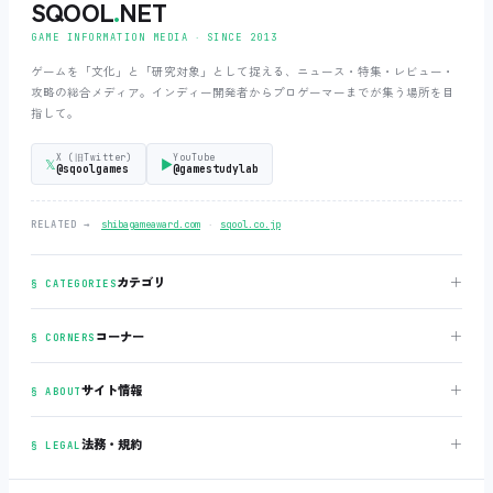
SQOOL
.
NET
GAME INFORMATION MEDIA ‧ SINCE 2013
ゲームを「文化」と「研究対象」として捉える、ニュース・特集・レビュー・
攻略の総合メディア。インディー開発者からプロゲーマーまでが集う場所を目
指して。
X (旧Twitter)
YouTube
𝕏
▶
@sqoolgames
@gamestudylab
‧
RELATED →
shibagameaward.com
sqool.co.jp
＋
カテゴリ
§ CATEGORIES
＋
コーナー
§ CORNERS
＋
サイト情報
§ ABOUT
＋
法務・規約
§ LEGAL