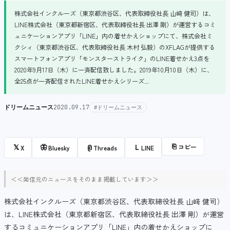
株式会社インクルーズ（東京都渋谷区、代表取締役社長 山﨑 健司）は、
LINE株式会社（東京都新宿区、代表取締役社長 出澤 剛）が運営するコミ
ュニケーションアプリ「LINE」内の着せかえショップにて、株式会社ミ
クシィ（東京都渋谷区、代表取締役社長 木村 弘毅）のXFLAGが提供する
スマートフォンアプリ「モンスターストライク」のLINE着せかえ3点を
2020年9月17日（木）に一斉配信致しました。2019年10月10日（木）に、
全25点が一斉配信されたLINE着せかえシリーズ...
ドリームニュース
2020.09.17
#ドリームニュース
⎘
コピー
𝕏
🦋
@
L
X
Bluesky
Threads
LINE
＜＜発信元のニュースをそのまま掲載しています＞＞
株式会社インクルーズ（東京都渋谷区、代表取締役社長 山﨑 健司）
は、LINE株式会社（東京都新宿区、代表取締役社長 出澤 剛）が運営
するコミュニケーションアプリ「LINE」内の着せかえショップに