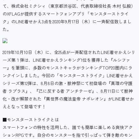
て、株式会社ミクシィ（東京都渋谷区、代表取締役社長 木村 弘毅）
のXFLAGが提供するスマートフォンアプリ「モンスターストライ
ク」のLINE着せかえ3点を2020年9月17日（木）に一斉配信致しまし
た。
2019年10月10日（木）に、全25点が一斉配信されたLINE着せかえシリ
ーズ第１弾は、LINE着せかえランキング1位を獲得した『ルシファ
ー』を筆頭に、多数のモンストキャラがランキングTOP20圏内にラ
ンクインしました。今回の「モンスターストライク」LINE着せかえ
シリーズ第12弾は、8月8日の激・獣神祭にて初登場の『真理の守護
者 ラプラス』、『己に反する者 アンチテーゼ』、8月11日にて獣神
化・改が解禁された『異世界の魔法皇帝 ナポレオン』がLINE着せか
えとなって登場です！
■モンスターストライクとは
スマートフォンの特性を活用した、誰でも簡単に楽しめる爽快アク
ションRPGです。自分のモンスターを指で引っぱって弾き敵のモン