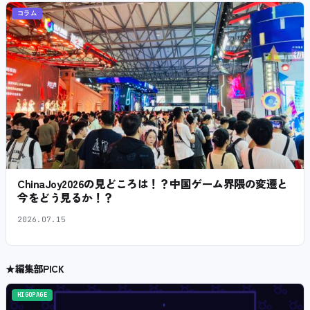
コラム
ChinaJoy2026の見どころは！？中国ゲーム界隈の変遷と
今をどう見るか！？
2026.07.15
★
編集部PICK
HIGOPAGE