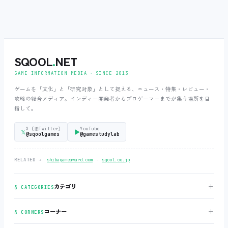
SQOOL
.
NET
GAME INFORMATION MEDIA ‧ SINCE 2013
ゲームを「文化」と「研究対象」として捉える、ニュース・特集・レビュー・
攻略の総合メディア。インディー開発者からプロゲーマーまでが集う場所を目
指して。
X (旧Twitter)
YouTube
𝕏
▶
@sqoolgames
@gamestudylab
‧
RELATED →
shibagameaward.com
sqool.co.jp
＋
カテゴリ
§ CATEGORIES
＋
コーナー
§ CORNERS