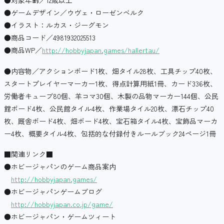
●ゲームデザイン／ウヴェ・ローゼンベルク
●イラスト：ルカス・ジーグモン
●商品コード／4981932025513
●商品WP／
http://hobbyjapan.games/hallertau/
●内容物／アクションボード1枚、畑タイル28枚、工具チップ40枚、
スタートプレイヤーマーカー1枚、得点計算用紙1冊、カード336枚、
労働者キューブ80個、羊コマ30個、木製の品物マーカー144個、公民
館ボード4枚、公民館タイル4枚、作業場タイル20枚、漂石チップ40
枚、厩舎ボード4枚、畑ボード4枚、宝石箱タイル4枚、宝飾品マーカ
ー4枚、概要タイル4枚、包括的な付録付きルールブック24ページ1冊
■関連リンク■
●ホビージャパンのゲーム商品案内
http://hobbyjapan.games/
●ホビージャパンゲームブログ
http://hobbyjapan.co.jp/game/
●ホビージャパン・ゲームツィート