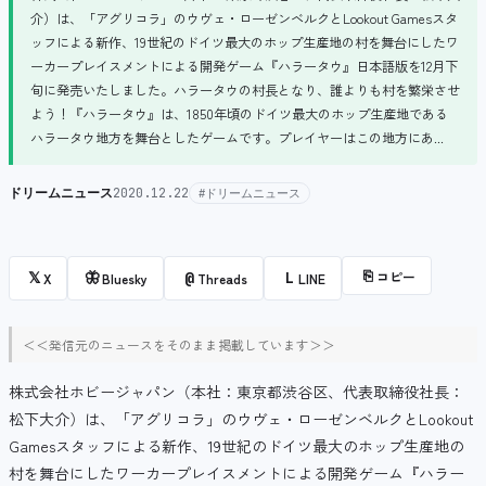
介）は、「アグリコラ」のウヴェ・ローゼンベルクとLookout Gamesスタ
ッフによる新作、19世紀のドイツ最大のホップ生産地の村を舞台にしたワ
ーカープレイスメントによる開発ゲーム『ハラータウ』日本語版を12月下
旬に発売いたしました。ハラータウの村長となり、誰よりも村を繁栄させ
よう！『ハラータウ』は、1850年頃のドイツ最大のホップ生産地である
ハラータウ地方を舞台としたゲームです。プレイヤーはこの地方にあ...
ドリームニュース
2020.12.22
#ドリームニュース
⎘
コピー
𝕏
🦋
@
L
X
Bluesky
Threads
LINE
＜＜発信元のニュースをそのまま掲載しています＞＞
株式会社ホビージャパン（本社：東京都渋谷区、代表取締役社長：
松下大介）は、「アグリコラ」のウヴェ・ローゼンベルクとLookout
Gamesスタッフによる新作、19世紀のドイツ最大のホップ生産地の
村を舞台にしたワーカープレイスメントによる開発ゲーム『ハラー