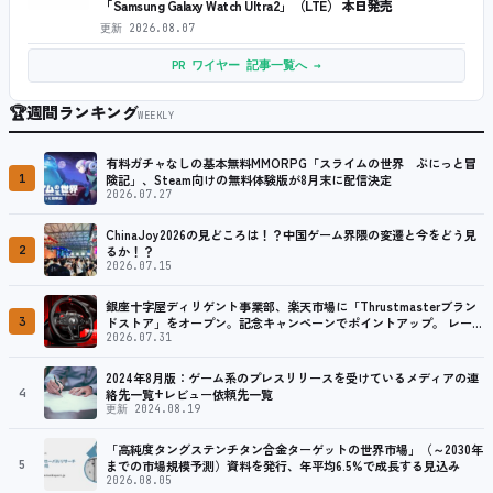
「Samsung Galaxy Watch Ultra2」（LTE） 本日発売
更新
2026.08.07
PR ワイヤー 記事一覧へ →
🏆
週間ランキング
WEEKLY
有料ガチャなしの基本無料MMORPG「スライムの世界 ぷにっと冒
1
険記」、Steam向けの無料体験版が8月末に配信決定
2026.07.27
ChinaJoy2026の見どころは！？中国ゲーム界隈の変遷と今をどう見
2
るか！？
2026.07.15
銀座十字屋ディリゲント事業部、楽天市場に「Thrustmasterブラン
3
ドストア」をオープン。記念キャンペーンでポイントアップ。 レーシ
ング／フライトシム向けコントローラーを中心に、幅広くラインナッ
2026.07.31
プ
2024年8月版：ゲーム系のプレスリリースを受けているメディアの連
4
絡先一覧+レビュー依頼先一覧
更新 2024.08.19
「高純度タングステンチタン合金ターゲットの世界市場」（～2030年
5
までの市場規模予測）資料を発行、年平均6.5%で成長する見込み
2026.08.05