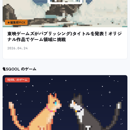
★
編集部PICK
東映ゲームズがパブリッシング3タイトルを発表！オリジ
ナル作品でゲーム領域に挑戦
2026.04.24
🐈
SQOOL のゲーム
SQOOL のゲーム