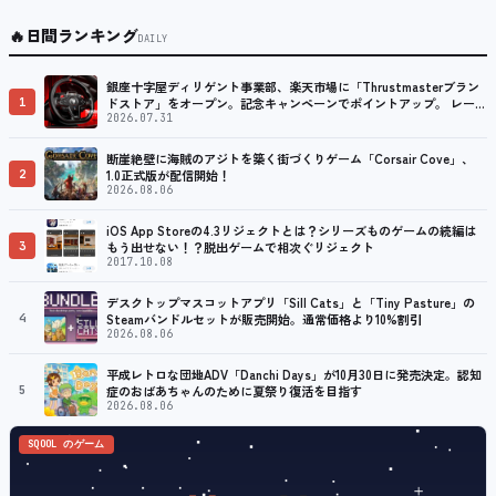
🔥
日間ランキング
DAILY
銀座十字屋ディリゲント事業部、楽天市場に「Thrustmasterブラン
1
ドストア」をオープン。記念キャンペーンでポイントアップ。 レーシ
ング／フライトシム向けコントローラーを中心に、幅広くラインナッ
2026.07.31
プ
断崖絶壁に海賊のアジトを築く街づくりゲーム「Corsair Cove」、
2
1.0正式版が配信開始！
2026.08.06
iOS App Storeの4.3リジェクトとは？シリーズものゲームの続編は
3
もう出せない！？脱出ゲームで相次ぐリジェクト
2017.10.08
デスクトップマスコットアプリ「Sill Cats」と「Tiny Pasture」の
4
Steamバンドルセットが販売開始。通常価格より10%割引
2026.08.06
平成レトロな団地ADV「Danchi Days」が10月30日に発売決定。認知
5
症のおばあちゃんのために夏祭り復活を目指す
2026.08.06
SQOOL のゲーム