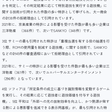
かを判定し、その判定結果に応じて特別遊技を実行する遊技機」に
関する技術が引用された件数の多い特許として挙げられ、大一商会
の計38件の拒絶理由として引用されています。
2021年に、京楽産業の特許による影響を受けた件数が最も多い企業は
三洋物産 （366件）で、次いでSANKYO（348件）です。
3位 サミーの最も引用された特許は「重複当選を有する役の抽選を行
う際、ROMの使用量を削減する遊技機」に関する技術で、SANKYO
などの計45件の審査過程において拒絶理由として引用されていま
す。
2021年に、サミーの特許による影響を受けた件数が最も多い企業は三
洋物産（361件）で、次いでユニバーサルエンターテインメント
（296件）となっています。
4位 ソフィアは「所定条件の成立に基づき識別情報を変動するゲーム
を実行し、その結果に応じて遊技者に遊技価値を付与する遊技
機」、5位 平和は「外部への光の放射効率を向上し、かつ熱源が発す
る熱による悪影響を低減できる表示用基板」が、最も引用された特