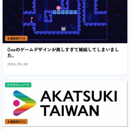
★
編集部PICK
Öooのゲームデザインが美しすぎて嫉妬してしまいまし
た。
2026.05.08
ビジネスニュース
★
編集部PICK