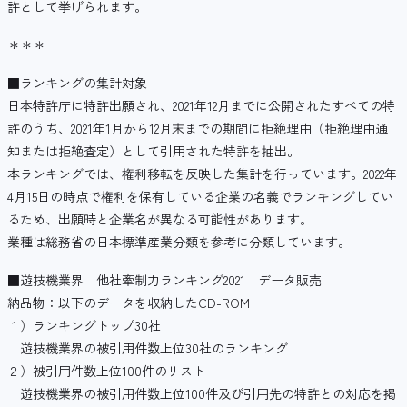
許として挙げられます。
＊＊＊
■ランキングの集計対象
日本特許庁に特許出願され、2021年12月までに公開されたすべての特
許のうち、2021年1月から12月末までの期間に拒絶理由（拒絶理由通
知または拒絶査定）として引用された特許を抽出。
本ランキングでは、権利移転を反映した集計を行っています。2022年
4月15日の時点で権利を保有している企業の名義でランキングしてい
るため、出願時と企業名が異なる可能性があります。
業種は総務省の日本標準産業分類を参考に分類しています。
■遊技機業界 他社牽制力ランキング2021 データ販売
納品物：以下のデータを収納したCD-ROM
１）ランキングトップ30社
遊技機業界の被引用件数上位30社のランキング
２）被引用件数上位100件のリスト
遊技機業界の被引用件数上位100件及び引用先の特許との対応を掲