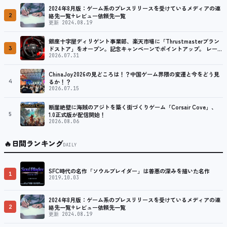
2024年8月版：ゲーム系のプレスリリースを受けているメディアの連
2
絡先一覧+レビュー依頼先一覧
更新 2024.08.19
銀座十字屋ディリゲント事業部、楽天市場に「Thrustmasterブラン
3
ドストア」をオープン。記念キャンペーンでポイントアップ。 レーシ
ング／フライトシム向けコントローラーを中心に、幅広くラインナッ
2026.07.31
プ
ChinaJoy2026の見どころは！？中国ゲーム界隈の変遷と今をどう見
4
るか！？
2026.07.15
断崖絶壁に海賊のアジトを築く街づくりゲーム「Corsair Cove」、
5
1.0正式版が配信開始！
2026.08.06
🔥
日間ランキング
DAILY
SFC時代の名作「ソウルブレイダー」は善悪の深みを描いた名作
1
2019.10.03
2024年8月版：ゲーム系のプレスリリースを受けているメディアの連
2
絡先一覧+レビュー依頼先一覧
更新 2024.08.19