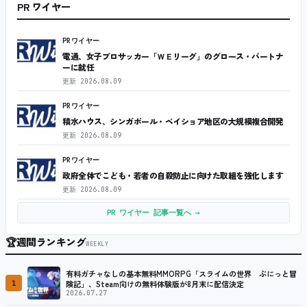
PR ワイヤー
PRワイヤー
電通、女子プロサッカー「ＷＥリーグ」のグロース・パートナ
ーに就任
更新
2026.08.09
PRワイヤー
積水ハウス、シンガポール・ベイショア地区の大規模複合開発
更新
2026.08.09
PRワイヤー
政府全体でこども・若者の自殺防止に向けた取組を強化します
更新
2026.08.09
PR ワイヤー 記事一覧へ →
🏆
週間ランキング
WEEKLY
有料ガチャなしの基本無料MMORPG「スライムの世界 ぷにっと冒
1
険記」、Steam向けの無料体験版が8月末に配信決定
2026.07.27