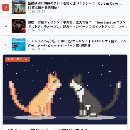
断崖絶壁に海賊のアジトを築く街づくりゲーム「Corsair Cove」、
3
1.0正式版が配信開始！
2026.08.06
銀座十字屋ディリゲント事業部、楽天市場に「Thrustmasterブラン
4
ドストア」をオープン。記念キャンペーンでポイントアップ。 レーシ
ング／フライトシム向けコントローラーを中心に、幅広くラインナッ
2026.07.31
プ
「えらべるPay(R)」2,000円分プレゼント！TITAN ARMY製ゲーミン
5
グモニターレビューキャンペーン第4弾開催
2026.08.07
SQOOL のゲーム