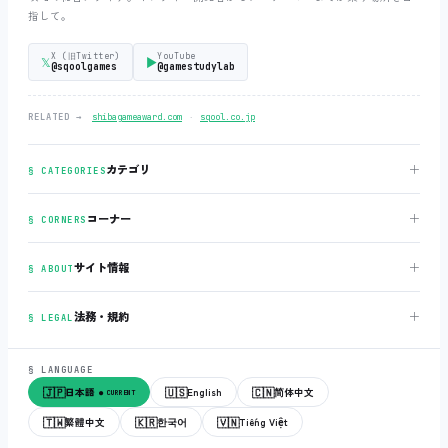
指して。
X (旧Twitter)
YouTube
𝕏
▶
@sqoolgames
@gamestudylab
‧
RELATED →
shibagameaward.com
sqool.co.jp
＋
カテゴリ
§ CATEGORIES
＋
コーナー
§ CORNERS
＋
サイト情報
§ ABOUT
＋
法務・規約
§ LEGAL
§ LANGUAGE
🇯🇵
🇺🇸
🇨🇳
日本語
English
简体中文
● CURRENT
🇹🇼
🇰🇷
🇻🇳
繁體中文
한국어
Tiếng Việt