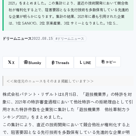
2021」をまとめました。この集計により、直近の技術開発において競合他
社が権利化する上で、阻害要因となる先行技術を多数保有している先進的
な企業が明らかになります。集計の結果、2021年に最も引用された企業
は、1位 SANKYO、2位 京楽産業、3位 サミーとなりました。1位 S...
ドリームニュース
2022.08.15
#ドリームニュース
⎘
コピー
𝕏
🦋
@
L
X
Bluesky
Threads
LINE
＜＜発信元のニュースをそのまま掲載しています＞＞
株式会社パテント・リザルトは8月15日、「遊技機業界」の特許を対
象に、2021年の特許審査過程において他社特許への拒絶理由として引
用された特許件数を企業別に集計した「遊技機業界 他社牽制力ラ
ンキング2021」をまとめました。
この集計により、直近の技術開発において競合他社が権利化する上
で、阻害要因となる先行技術を多数保有している先進的な企業が明