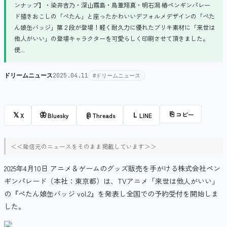
ンナップ】・染井吉乃・深山霧島・鳥葦翔真・明石潟 椿ペンギンパレー
ド描きおこしの「ぺたん」と座ったかわいいデフォルメデザインの「ぺた
ん娘缶バッジ」第２段が登場！軽く耐久力に優れたブリキ素材に「来世は
他人がいい」の登場キャラクターを可愛らしく印刷させて頂きました。
使...
ドリームニュース
2025.04.11
#ドリームニュース
⎘
コピー
𝕏
🦋
@
L
X
Bluesky
Threads
LINE
＜＜発信元のニュースをそのまま掲載しています＞＞
2025年4月10日 アニメ＆ゲームのグッズ販売を手がける株式会社ペン
ギンパレード（本社：東京都）は、TVアニメ「来世は他人がいい」
の『ぺたん娘缶バッジ vol.2』を発表し全国での予約受付を開始しま
した。