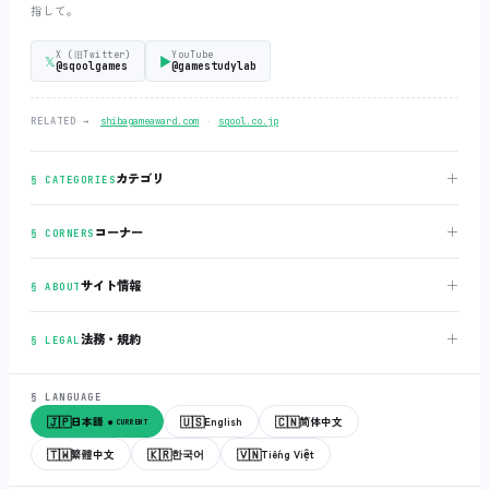
指して。
X (旧Twitter)
YouTube
𝕏
▶
@sqoolgames
@gamestudylab
‧
RELATED →
shibagameaward.com
sqool.co.jp
＋
カテゴリ
§ CATEGORIES
＋
コーナー
§ CORNERS
＋
サイト情報
§ ABOUT
＋
法務・規約
§ LEGAL
§ LANGUAGE
🇯🇵
🇺🇸
🇨🇳
日本語
English
简体中文
● CURRENT
🇹🇼
🇰🇷
🇻🇳
繁體中文
한국어
Tiếng Việt