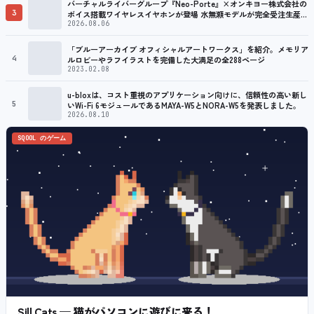
バーチャルライバーグループ『Neo-Porte』×オンキヨー株式会社の
3
ボイス搭載ワイヤレスイヤホンが登場 水無瀬モデルが完全受注生産で
販売決定！ ８月７日（金）15：00から受注開始
2026.08.06
「ブルーアーカイブ オフィシャルアートワークス」を紹介。メモリア
4
ルロビーやラフイラストを完備した大満足の全288ページ
2023.02.08
u-bloxは、コスト重視のアプリケーション向けに、信頼性の高い新し
5
いWi-Fi 6モジュールであるMAYA-W5とNORA-W5を発表しました。
2026.08.10
SQOOL のゲーム
Sill Cats — 猫がパソコンに遊びに来る！