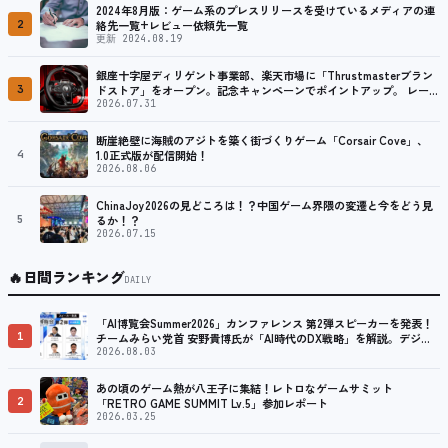
2024年8月版：ゲーム系のプレスリリースを受けているメディアの連
2
絡先一覧+レビュー依頼先一覧
更新 2024.08.19
銀座十字屋ディリゲント事業部、楽天市場に「Thrustmasterブラン
3
ドストア」をオープン。記念キャンペーンでポイントアップ。 レーシ
ング／フライトシム向けコントローラーを中心に、幅広くラインナッ
2026.07.31
プ
断崖絶壁に海賊のアジトを築く街づくりゲーム「Corsair Cove」、
4
1.0正式版が配信開始！
2026.08.06
ChinaJoy2026の見どころは！？中国ゲーム界隈の変遷と今をどう見
5
るか！？
2026.07.15
🔥
日間ランキング
DAILY
「AI博覧会Summer2026」カンファレンス 第2弾スピーカーを発表！
1
チームみらい党首 安野貴博氏が「AI時代のDX戦略」を解説。デジタ
ル庁のガバメントAI、経営・製造・営業のAI活用事例も公開
2026.08.03
あの頃のゲーム熱が八王子に集結！レトロなゲームサミット
2
「RETRO GAME SUMMIT Lv.5」参加レポート
2026.03.25