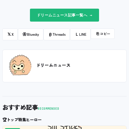
ドリームニュース記事一覧へ →
⎘
コピー
𝕏
🦋
@
L
X
Bluesky
Threads
LINE
ドリームニュース
おすすめ記事
RECOMMENDED
🏆
トップ特集ヒーロー