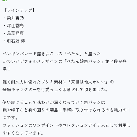
【ラインナップ】
・染井吉乃
・深山霧島
・鳥葦翔真
・明石潟 椿
ペンギンパレード描きおこしの「ぺたん」と座った
かわいいデフォルメデザインの「ぺたん娘缶バッジ」第２段が登
場！
軽く耐久力に優れたブリキ素材に「来世は他人がいい」の
登場キャラクターを可愛らしく印刷させて頂きました。
使い続けることで味わいが深くなっていく缶バッジは
鞄や帽子など身の回りの製品に手軽に取り付けられるのも魅力の１
つです。
ファッションのワンポイントやコレクションアイテムとして利用し
やすくなっています。