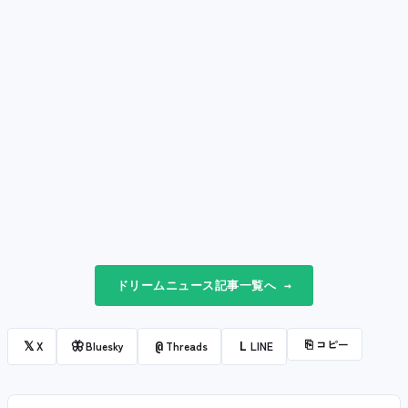
ドリームニュース記事一覧へ →
⎘
コピー
𝕏
🦋
@
L
X
Bluesky
Threads
LINE