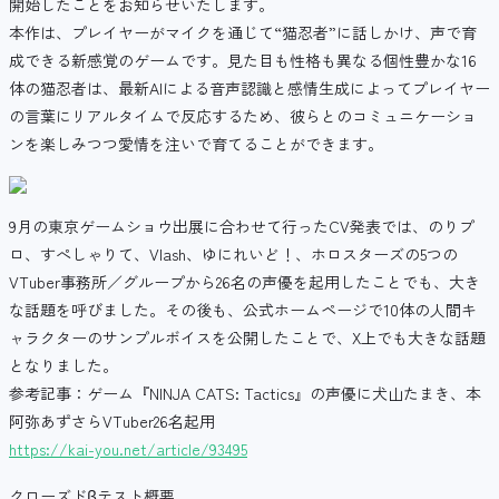
開始したことをお知らせいたします。
本作は、プレイヤーがマイクを通じて“猫忍者”に話しかけ、声で育
成できる新感覚のゲームです。見た目も性格も異なる個性豊かな16
体の猫忍者は、最新AIによる音声認識と感情生成によってプレイヤー
の言葉にリアルタイムで反応するため、彼らとのコミュニケーショ
ンを楽しみつつ愛情を注いで育てることができます。
9月の東京ゲームショウ出展に合わせて行ったCV発表では、のりプ
ロ、すぺしゃりて、Vlash、ゆにれいど！、ホロスターズの5つの
VTuber事務所／グループから26名の声優を起用したことでも、大き
な話題を呼びました。その後も、公式ホームページで10体の人間キ
ャラクターのサンプルボイスを公開したことで、X上でも大きな話題
となりました。
参考記事：ゲーム『NINJA CATS: Tactics』の声優に犬山たまき、本
阿弥あずさらVTuber26名起用
https://kai-you.net/article/93495
クローズドβテスト概要