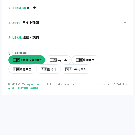
＋
コーナー
§ CORNERS
＋
サイト情報
§ ABOUT
＋
法務・規約
§ LEGAL
§ LANGUAGE
🇯🇵
🇺🇸
🇨🇳
日本語
English
简体中文
● CURRENT
🇹🇼
🇰🇷
🇻🇳
繁體中文
한국어
Tiếng Việt
© 2018-2026
sqool.co.jp
‧ All rights reserved.
v3.0.0
‧
build 20260505
‧
● ALL SYSTEMS NORMAL