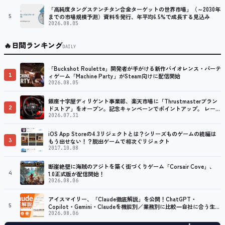
「高純度タングステンチタン合金ターゲットの世界市場」（～2030年
5
までの市場規模予測）資料を発行、年平均6.5%で成長する見込み
2026.08.05
🔥
日間ランキング
DAILY
「Buckshot Roulette」開発者が手がける新作バイオレンス・パーテ
1
ィゲーム「Machine Party」がSteam向けに配信開始
2026.08.05
銀座十字屋ディリゲント事業部、楽天市場に「Thrustmasterブラン
2
ドストア」をオープン。記念キャンペーンでポイントアップ。 レーシ
ング／フライトシム向けコントローラーを中心に、幅広くラインナッ
2026.07.31
プ
iOS App Storeの4.3リジェクトとは？シリーズものゲームの続編は
3
もう出せない！？脱出ゲームで相次ぐリジェクト
2017.10.08
断崖絶壁に海賊のアジトを築く街づくりゲーム「Corsair Cove」、
4
1.0正式版が配信開始！
2026.08.06
アイスマイリー、「Claude徹底解説」を公開！ChatGPT・
5
Copilot・Gemini・Claudeを機能別／業務別に比較―自社に合う生成
AIの選び方がわかる実践ガイド
2026.08.06