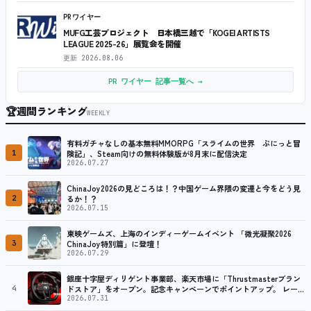
PRワイヤー
MUFG工芸プロジェクト 日本橋三越で「KOGEI ARTISTS
LEAGUE 2025-26」展覧会を開催
更新
2026.08.06
PR ワイヤー 記事一覧へ →
🏆
週間ランキング
WEEKLY
有料ガチャなしの基本無料MMORPG「スライムの世界 ぷにっと冒
1
険記」、Steam向けの無料体験版が8月末に配信決定
2026.07.27
ChinaJoy2026の見どころは！？中国ゲーム界隈の変遷と今をどう見
2
るか！？
2026.07.15
東映ゲームズ、上海のインディーゲームイベント 「微光凝聚2026
3
ChinaJoy特別篇」に登壇！
2026.07.29
銀座十字屋ディリゲント事業部、楽天市場に「Thrustmasterブラン
4
ドストア」をオープン。記念キャンペーンでポイントアップ。 レーシ
ング／フライトシム向けコントローラーを中心に、幅広くラインナッ
2026.07.31
プ