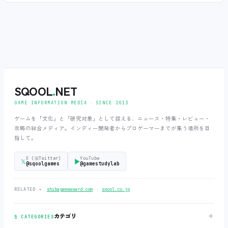
SQOOL
.
NET
GAME INFORMATION MEDIA ‧ SINCE 2013
ゲームを「文化」と「研究対象」として捉える、ニュース・特集・レビュー・
攻略の総合メディア。インディー開発者からプロゲーマーまでが集う場所を目
指して。
X (旧Twitter)
YouTube
𝕏
▶
@sqoolgames
@gamestudylab
‧
RELATED →
shibagameaward.com
sqool.co.jp
＋
カテゴリ
§ CATEGORIES