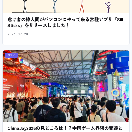
怠け者の棒人間がパソコンにやって来る常駐アプリ「Sill
Sticks」をリリースしました！
2026.07.20
コラム
ChinaJoy2026の見どころは！？中国ゲーム界隈の変遷と