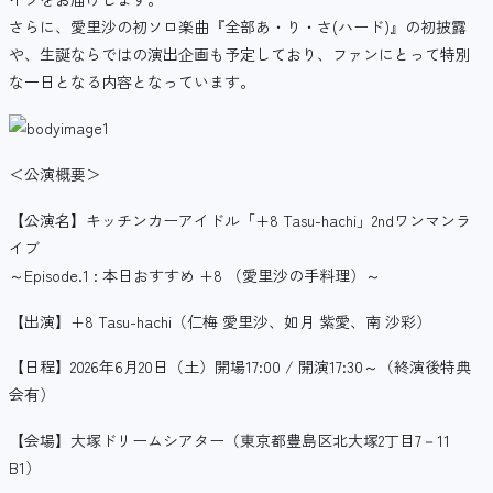
さらに、愛里沙の初ソロ楽曲『全部あ・り・さ(ハード)』の初披露
や、生誕ならではの演出企画も予定しており、ファンにとって特別
な一日となる内容となっています。
＜公演概要＞
【公演名】キッチンカーアイドル「+8 Tasu-hachi」2ndワンマンラ
イブ
～Episode.1 : 本日おすすめ +8 （愛里沙の手料理）～
【出演】+8 Tasu-hachi（仁梅 愛里沙、如月 紫愛、南 沙彩）
【日程】2026年6月20日（土）開場17:00 / 開演17:30～（終演後特典
会有）
【会場】大塚ドリームシアター（東京都豊島区北大塚2丁目7－11
B1）