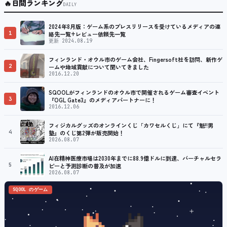
🔥
日間ランキング
DAILY
2024年8月版：ゲーム系のプレスリリースを受けているメディアの連
1
絡先一覧+レビュー依頼先一覧
更新 2024.08.19
フィンランド・オウル市のゲーム会社、Fingersoft社を訪問、新作ゲ
2
ームや地域貢献について聞いてきました
2016.12.20
SQOOLがフィンランドのオウル市で開催されるゲーム審査イベント
3
『OGL Gate3』のメディアパートナーに！
2016.12.06
フィジカルグッズのオンラインくじ「カワセルくじ」にて『魁!!男
4
塾』のくじ第2弾が販売開始！
2026.08.07
AI在精神医療市場は2030年までに88.9億ドルに到達、バーチャルセラ
5
ピーと予測診断の普及が加速
2026.08.07
SQOOL のゲーム