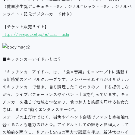
（愛里沙生誕デコチェキ・+8オリジナルTシャツ・+8オリジナルペ
ンライト・記念デジタルカード付き）
【チケット販売サイト】
https://livepocket.jp/e/tasu-hachi
■キッチンカーアイドルとは？
「キッチンカーアイドル」は、「食×音楽」をコンセプトに活動す
る新感覚のアイドルグループです。メンバーそれぞれがオリジナル
のキッチンカーで働き、自ら調理したこだわりのフードを提供しな
がら、ライブパフォーマンスやイベント出演を行っています。キッ
チンカーを通じて地域とつながり、食の魅力と笑顔を届ける彼女た
ちは、まさに“動くエンタメステージ”。
ステージの上だけでなく、街角やイベント会場でファンと直接触れ
合えることも魅力のひとつ。アイドルとしての輝きと料理人として
の腕前を両立し、リアルとSNSの両方で話題を呼ぶ、新時代のハイ