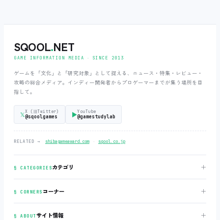
SQOOL
.
NET
GAME INFORMATION MEDIA ‧ SINCE 2013
ゲームを「文化」と「研究対象」として捉える、ニュース・特集・レビュー・
攻略の総合メディア。インディー開発者からプロゲーマーまでが集う場所を目
指して。
X (旧Twitter)
YouTube
𝕏
▶
@sqoolgames
@gamestudylab
‧
RELATED →
shibagameaward.com
sqool.co.jp
＋
カテゴリ
§ CATEGORIES
＋
コーナー
§ CORNERS
＋
サイト情報
§ ABOUT