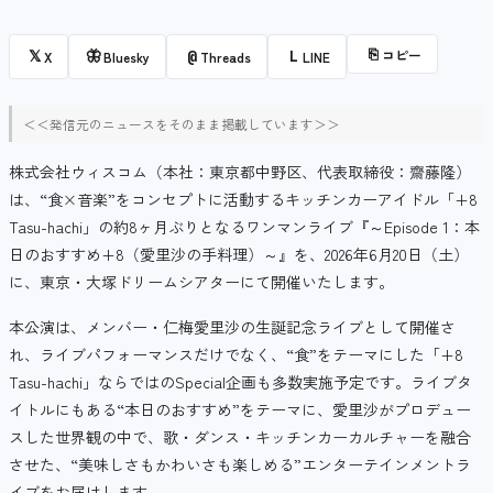
⎘
コピー
𝕏
🦋
@
L
X
Bluesky
Threads
LINE
＜＜発信元のニュースをそのまま掲載しています＞＞
株式会社ウィスコム（本社：東京都中野区、代表取締役：齋藤隆）
は、“食×音楽”をコンセプトに活動するキッチンカーアイドル「+8
Tasu-hachi」の約8ヶ月ぶりとなるワンマンライブ『～Episode 1：本
日のおすすめ+8（愛里沙の手料理）～』を、2026年6月20日（土）
に、東京・大塚ドリームシアターにて開催いたします。
本公演は、メンバー・仁梅愛里沙の生誕記念ライブとして開催さ
れ、ライブパフォーマンスだけでなく、“食”をテーマにした「+8
Tasu-hachi」ならではのSpecial企画も多数実施予定です。ライブタ
イトルにもある“本日のおすすめ”をテーマに、愛里沙がプロデュー
スした世界観の中で、歌・ダンス・キッチンカーカルチャーを融合
させた、“美味しさもかわいさも楽しめる”エンターテインメントラ
イブをお届けします。