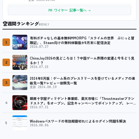
PR ワイヤー 記事一覧へ →
🏆
週間ランキング
WEEKLY
有料ガチャなしの基本無料MMORPG「スライムの世界 ぷにっと冒
1
険記」、Steam向けの無料体験版が8月末に配信決定
2026.07.27
ChinaJoy2026の見どころは！？中国ゲーム界隈の変遷と今をどう見
2
るか！？
2026.07.15
2024年8月版：ゲーム系のプレスリリースを受けているメディアの連
3
絡先一覧+レビュー依頼先一覧
更新 2024.08.19
銀座十字屋ディリゲント事業部、楽天市場に「Thrustmasterブラン
4
ドストア」をオープン。記念キャンペーンでポイントアップ。 レーシ
ング／フライトシム向けコントローラーを中心に、幅広くラインナッ
2026.07.31
プ
Windowsパスワードの有効期限切れによるログイン問題を解決
5
2026.08.06