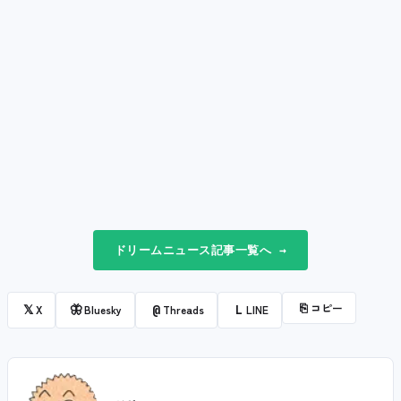
ドリームニュース記事一覧へ →
⎘
コピー
𝕏
🦋
@
L
X
Bluesky
Threads
LINE