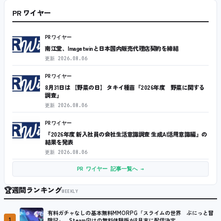
PR ワイヤー
PRワイヤー
南江堂、Imagetwinと日本国内販売代理店契約を締結
更新
2026.08.06
PRワイヤー
8月31日は 【野菜の日】 タキイ種苗『2026年度 野菜に関する
調査』
更新
2026.08.06
PRワイヤー
『2026年度 新入社員の会社生活意識調査 生成AI活用意識編』の
結果を発表
更新
2026.08.06
PR ワイヤー 記事一覧へ →
🏆
週間ランキング
WEEKLY
有料ガチャなしの基本無料MMORPG「スライムの世界 ぷにっと冒
1
険記」、Steam向けの無料体験版が8月末に配信決定