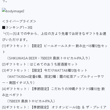
う。
＜ライバープライズ＞
■ランキング1～3位
└(1)～(5)までの中から、上位の方より先着でお好きなギフトをお選
びいただけます。
(1)ギフトセット：【限定】ビールオールスター 飲み比べ8種12缶セッ
ト
（SHIKUWASA BEER・75BEER 島旅トロピカルIPA入り）
(2)ギフトセット：はじめてのおうち居酒屋セット
(3)ギフトセット：【限定】今だけWATTA8種12缶セット
（WATTA350ml定番6種、限定2種：霧の紅茶アップルティーサワ
ー・南国イチゴ入り）
(4)ギフトセット：【季節限定】こだわりの沖縄クラフト5種10缶 飲
み比べギフト
（75BEER 島旅トロピカルIPA入）
(5)ギフトセット：【季節限定】 オリオンビール5缶 ＆ ザ・プレミア