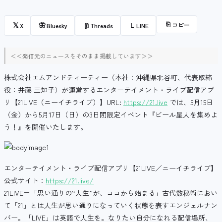
⎘
コピー
𝕏
🦋
@
L
X
Bluesky
Threads
LINE
＜＜発信元のニュースをそのまま掲載しています＞＞
株式会社エムアンドティーティー（本社：沖縄県北谷町、代表取締
役：井藤 三知子）が運営するエンターテイメント・ライブ配信アプ
リ【21LIVE（ニーイチライブ）】URL:
https://21.live
では、5月15日
（金）から5月17日（日）の3日間限定イベント『ビール星人を集めよ
う！』を開催いたします。
エンターテイメント・ライブ配信アプリ【21LIVE／ニーイチライブ】
公式サイト：
https://21.live/
21LIVE＝「思い通りの“人生”が、ココから始まる」古代数秘術におい
て「21」とは人生が思い通りになっていく状態を表すエンジェルナン
バー。「LIVE」は英語で人生を。なりたい自分になれる配信場所、