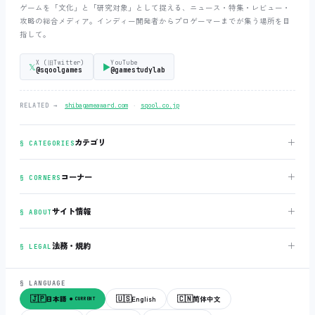
ゲームを「文化」と「研究対象」として捉える、ニュース・特集・レビュー・
攻略の総合メディア。インディー開発者からプロゲーマーまでが集う場所を目
指して。
X (旧Twitter)
YouTube
𝕏
▶
@sqoolgames
@gamestudylab
‧
RELATED →
shibagameaward.com
sqool.co.jp
＋
カテゴリ
§ CATEGORIES
＋
コーナー
§ CORNERS
＋
サイト情報
§ ABOUT
＋
法務・規約
§ LEGAL
§ LANGUAGE
🇯🇵
🇺🇸
🇨🇳
日本語
English
简体中文
● CURRENT