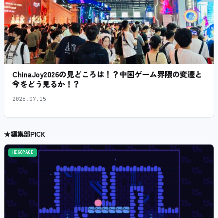
ChinaJoy2026の見どころは！？中国ゲーム界隈の変遷と
今をどう見るか！？
2026.07.15
★
編集部PICK
HIGOPAGE