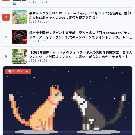
2017.10.08
平成レトロな団地ADV「Danchi Days」が10月30日に発売決定。認知
3
症のおばあちゃんのために夏祭り復活を目指す
2026.08.06
銀座十字屋ディリゲント事業部、楽天市場に「Thrustmasterブラン
4
ドストア」をオープン。記念キャンペーンでポイントアップ。 レーシ
ング／フライトシム向けコントローラーを中心に、幅広くラインナッ
2026.07.31
プ
【2026年最新】インスタのフォロワー購入の実態を徹底調査｜日本人
5
フォロワーと外国人フォロワーの違い・減らないのか・デメリット
は？「インスタ アカウント購入」という別の選択肢も調査
2026.08.06
SQOOL のゲーム