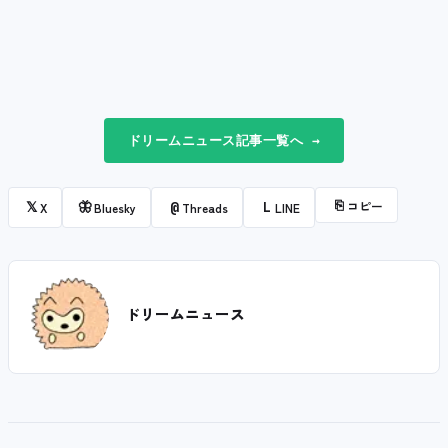
ドリームニュース記事一覧へ →
⎘
コピー
𝕏
🦋
@
L
X
Bluesky
Threads
LINE
ドリームニュース