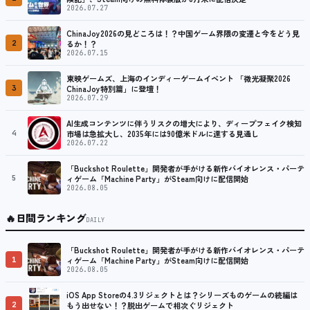
2026.07.27
ChinaJoy2026の見どころは！？中国ゲーム界隈の変遷と今をどう見
2
るか！？
2026.07.15
東映ゲームズ、上海のインディーゲームイベント 「微光凝聚2026
3
ChinaJoy特別篇」に登壇！
2026.07.29
AI生成コンテンツに伴うリスクの増大により、ディープフェイク検知
4
市場は急拡大し、2035年には90億米ドルに達する見通し
2026.07.22
「Buckshot Roulette」開発者が手がける新作バイオレンス・パーテ
5
ィゲーム「Machine Party」がSteam向けに配信開始
2026.08.05
🔥
日間ランキング
DAILY
「Buckshot Roulette」開発者が手がける新作バイオレンス・パーテ
1
ィゲーム「Machine Party」がSteam向けに配信開始
2026.08.05
iOS App Storeの4.3リジェクトとは？シリーズものゲームの続編は
2
もう出せない！？脱出ゲームで相次ぐリジェクト