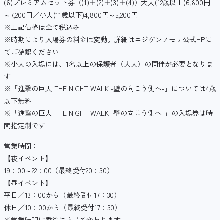
(6)プレミアムセット券（(1)＋(2)＋(3)＋(4)）大人(12歳以上)6,800円
～7,200円／小人(11歳以下)4,800円～5,200円
※上記価格は全て税込み
※時期により入場券の料金は変動。詳細はニジゲンノモリ公式HPに
てご確認ください
※小人の入場には、1名以上の保護者（大人）の同伴が必要となりま
す
※「進撃の巨人 THE NIGHT WALK -壁の向こう側へ-」については4歳
以下無料
※「進撃の巨人 THE NIGHT WALK -壁の向こう側へ-」の入場券は時
間指定制です
営業時間：
【夜イベント】
19：00～22：00（最終受付20：30）
【昼イベント】
平日／13：00から（最終受付17：30）
休日／10：00から（最終受付17：30）
※営業時間は季節に応じて変わります