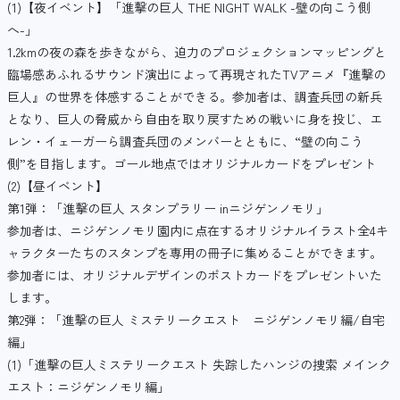
(1)【夜イベント】「進撃の巨人 THE NIGHT WALK -壁の向こう側
へ-」
1.2kmの夜の森を歩きながら、迫力のプロジェクションマッピングと
臨場感あふれるサウンド演出によって再現されたTVアニメ『進撃の
巨人』の世界を体感することができる。参加者は、調査兵団の新兵
となり、巨人の脅威から自由を取り戻すための戦いに身を投じ、エ
レン・イェーガーら調査兵団のメンバーとともに、“壁の向こう
側”を目指します。ゴール地点ではオリジナルカードをプレゼント
(2)【昼イベント】
第1弾：「進撃の巨人 スタンプラリー inニジゲンノモリ」
参加者は、ニジゲンノモリ園内に点在するオリジナルイラスト全4キ
ャラクターたちのスタンプを専用の冊子に集めることができます。
参加者には、オリジナルデザインのポストカードをプレゼントいた
します。
第2弾：「進撃の巨人 ミステリークエスト ニジゲンノモリ編/自宅
編」
(1)「進撃の巨人ミステリークエスト 失踪したハンジの捜索 メインク
エスト：ニジゲンノモリ編」