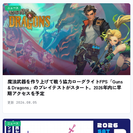
ニュース
魔法武器を作り上げて戦う協力ローグライトFPS「Guns
& Dragons」のプレイテストがスタート。2026年内に早
期アクセスを予定
更新
2026.08.05
ニュース