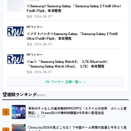
＜Samsung＞Samsung Galaxy 「Samsung Galaxy Z Fold8 Ultra |
Fold8 | Flip8」本日発売
更新
2026.08.07
PRワイヤー
＜ソフトバンク＞Samsung Galaxy 「Samsung Galaxy Z Fold8
Ultra | Fold8 | Flip8」 本日発売
更新
2026.08.07
PRワイヤー
＜au＞「Samsung Galaxy Watch9」（LTE/Bluetooth）
「Samsung Galaxy Watch Ultra2」（LTE） 本日発売
更新
2026.08.07
PR ワイヤー 記事一覧へ →
🏆
週間ランキング
WEEKLY
有料ガチャなしの基本無料MMORPG「スライムの世界 ぷにっと冒
1
険記」、Steam向けの無料体験版が8月末に配信決定
2026.07.27
ChinaJoy2026の見どころは！？中国ゲーム界隈の変遷と今をどう見