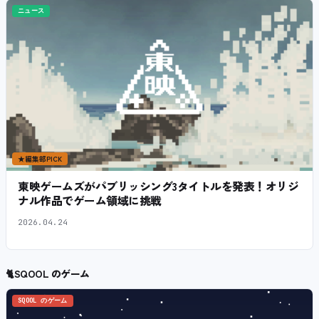
ニュース
★
編集部PICK
東映ゲームズがパブリッシング3タイトルを発表！オリジ
ナル作品でゲーム領域に挑戦
2026.04.24
🐈
SQOOL のゲーム
SQOOL のゲーム