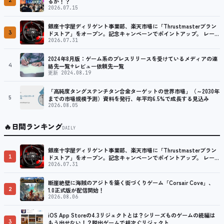
2
るか！？
2026.07.15
銀座十字屋ディリゲント事業部、楽天市場に「Thrustmasterブラン
3
ドストア」をオープン。記念キャンペーンでポイントアップ。 レーシ
ング／フライトシム向けコントローラーを中心に、幅広くラインナッ
2026.07.31
プ
2024年8月版：ゲーム系のプレスリリースを受けているメディアの連
4
絡先一覧+レビュー依頼先一覧
更新 2024.08.19
「高純度タングステンチタン合金ターゲットの世界市場」（～2030年
5
までの市場規模予測）資料を発行、年平均6.5%で成長する見込み
2026.08.05
🔥
日間ランキング
DAILY
銀座十字屋ディリゲント事業部、楽天市場に「Thrustmasterブラン
1
ドストア」をオープン。記念キャンペーンでポイントアップ。 レーシ
ング／フライトシム向けコントローラーを中心に、幅広くラインナッ
2026.07.31
プ
断崖絶壁に海賊のアジトを築く街づくりゲーム「Corsair Cove」、
2
1.0正式版が配信開始！
2026.08.06
iOS App Storeの4.3リジェクトとは？シリーズものゲームの続編は
3
もう出せない！？脱出ゲームで相次ぐリジェクト