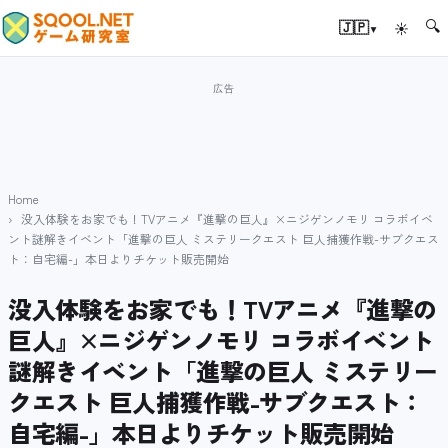
🔍
▾
🇯🇵
☀
Home
没入体験をお家でも！TVアニメ『進撃の巨人』×ニジゲンノモリ コラボイベ
ント謎解きイベント「進撃の巨人 ミステリークエスト 巨人捕獲作戦-サブクエス
ト：自宅編-」本日よりチケット販売開始
没入体験をお家でも！TVアニメ『進撃の
巨人』×ニジゲンノモリ コラボイベント
謎解きイベント「進撃の巨人 ミステリー
クエスト 巨人捕獲作戦-サブクエスト：
自宅編-」本日よりチケット販売開始