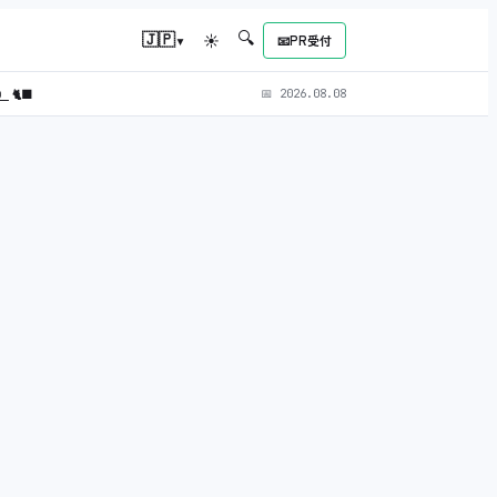
🔍
▾
🇯🇵
☀
📧
PR受付
L）
🐈‍⬛
📅
2026.08.08