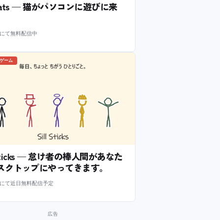
l Cats — 猫がパソコンに遊びに来
m にて無料配信中
のゲーム
l Sticks — 怠け者の棒人間があなた
スクトップにやってきます。
m にて近日無料配信予定