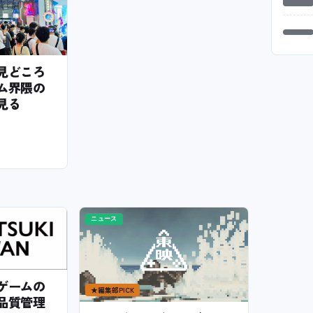
6の見どころ
ム界隈の
見る
ニュース
ゲームの
★
編集部PICK
品質管理