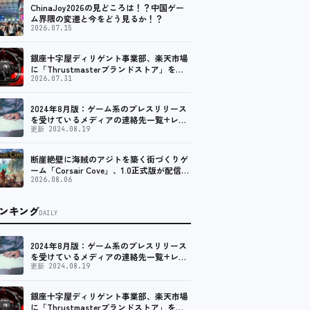
ChinaJoy2026の見どころは！？中国ゲー
ム界隈の変遷と今をどう見るか！？
2026.07.15
銀座十字屋ディリゲント事業部、楽天市場
に「Thrustmasterブランドストア」をオ
ープン。記念キャンペーンでポイントアッ
2026.07.31
プ。 レーシング／フライトシム向けコント
ローラーを中心に、幅広くラインナップ
2024年8月版：ゲーム系のプレスリリース
を受けているメディアの連絡先一覧+レビ
ュー依頼先一覧
更新 2024.08.19
断崖絶壁に海賊のアジトを築く街づくりゲ
ーム「Corsair Cove」、1.0正式版が配信開
始！
2026.08.06
ンキング
DAILY
2024年8月版：ゲーム系のプレスリリース
を受けているメディアの連絡先一覧+レビ
ュー依頼先一覧
更新 2024.08.19
銀座十字屋ディリゲント事業部、楽天市場
に「Thrustmasterブランドストア」をオ