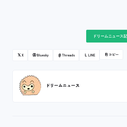
ドリームニュース記
⎘
コピー
𝕏
🦋
@
L
X
Bluesky
Threads
LINE
ドリームニュース