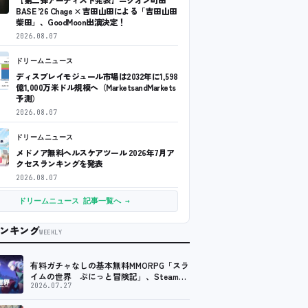
BASE ’26 Chage × 吉田山田による「吉田山田
柴田」、GoodMoon出演決定！
2026.08.07
ドリームニュース
ディスプレイモジュール市場は2032年に1,598
億1,000万米ドル規模へ（MarketsandMarkets
予測）
2026.08.07
ドリームニュース
メドノア無料ヘルスケアツール 2026年7月ア
クセスランキングを発表
2026.08.07
ドリームニュース 記事一覧へ →
ンキング
WEEKLY
有料ガチャなしの基本無料MMORPG「スラ
イムの世界 ぷにっと冒険記」、Steam向
けの無料体験版が8月末に配信決定
2026.07.27