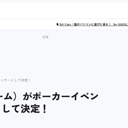
🐈
Sill Cats：猫がパソコンに遊びに来る！（by SQOO
スポンサーとして決定！
クリーム）がポーカーイベン
として決定！