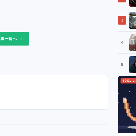
3
事一覧へ →
4
5
SQOOL 