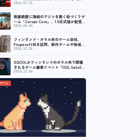
ープン。記念キャンペーンでポイントアッ
2026.07.31
プ。 レーシング／フライトシム向けコント
ローラーを中心に、幅広くラインナップ
断崖絶壁に海賊のアジトを築く街づくりゲ
ーム「Corsair Cove」、1.0正式版が配信開
始！
2026.08.06
フィンランド・オウル市のゲーム会社、
Fingersoft社を訪問、新作ゲームや地域貢
献について聞いてきました
2016.12.20
SQOOLがフィンランドのオウル市で開催
されるゲーム審査イベント『OGL Gate3』
のメディアパートナーに！
2016.12.06
のゲーム