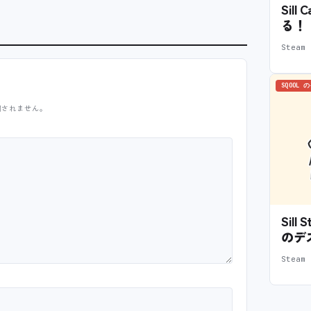
Sil
る！
Stea
SQOOL 
開されません。
Sil
のデ
Stea