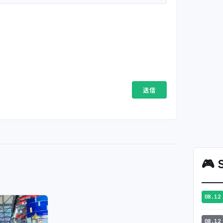
🎮
S
08.12
08.12