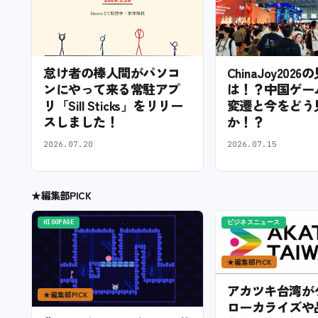
怠け者の棒人間がパソコ
ChinaJoy202
ンにやって来る常駐アプ
は！？中国ゲー
リ「Sill Sticks」をリリー
変遷と今をどう
スしました！
か！？
2026.07.20
2026.07.15
★
編集部PICK
HIGOPAGE
ビジネスニュース
★
編集部PICK
アカツキ台湾が
★
編集部PICK
ローカライズや