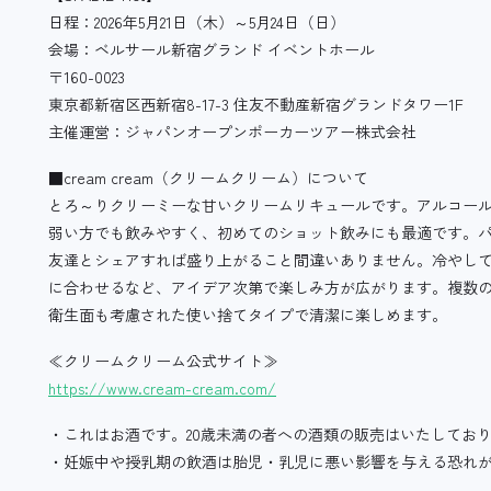
日程：2026年5月21日（木）～5月24日（日）
会場：ベルサール新宿グランド イベントホール
〒160-0023
東京都新宿区西新宿8-17-3 住友不動産新宿グランドタワー1F
主催運営：ジャパンオープンポーカーツアー株式会社
■cream cream（クリームクリーム）について
とろ～りクリーミーな甘いクリームリキュールです。アルコール度
弱い方でも飲みやすく、初めてのショット飲みにも最適です。
友達とシェアすれば盛り上がること間違いありません。冷やし
に合わせるなど、アイデア次第で楽しみ方が広がります。複数の
衛生面も考慮された使い捨てタイプで清潔に楽しめます。
≪クリームクリーム公式サイト≫
https://www.cream-cream.com/
・これはお酒です。20歳未満の者への酒類の販売はいたしてお
・妊娠中や授乳期の飲酒は胎児・乳児に悪い影響を与える恐れ