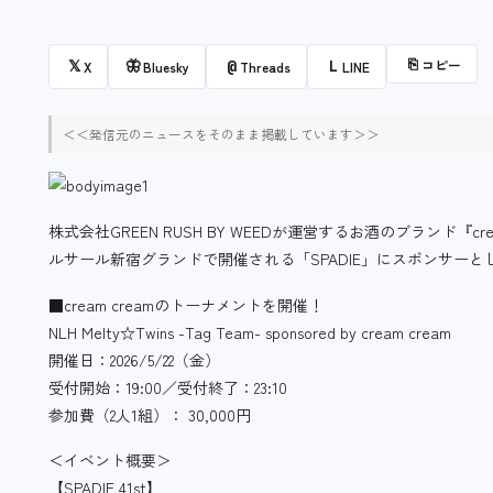
⎘
コピー
𝕏
🦋
@
L
X
Bluesky
Threads
LINE
＜＜発信元のニュースをそのまま掲載しています＞＞
株式会社GREEN RUSH BY WEEDが運営するお酒のブランド『cre
ルサール新宿グランドで開催される「SPADIE」にスポンサー
■cream creamのトーナメントを開催！
NLH Melty☆Twins -Tag Team- sponsored by cream cream
開催日：2026/5/22（金）
受付開始：19:00／受付終了：23:10
参加費（2人1組）： 30,000円
＜イベント概要＞
【SPADIE 41st】