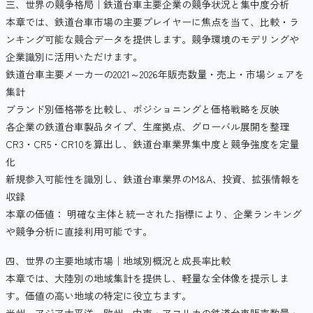
三、世界の競争格局｜鉄道台車主要企業の競争状況と集中度分析
本章では、鉄道台車市場の主要プレイヤーに焦点を当て、比較・ラ
ンキング可能な競合データを提供します。競争環境のモデリングや
企業識別に活用いただけます。
鉄道台車主要メーカーの2021～2026年販売数量・売上・市場シェアを
集計
ブランド別価格帯を比較し、ポジショニングと価格戦略を反映
各企業の鉄道台車製品タイプ、生産拠点、グローバル展開を整理
CR3・CR5・CR10を算出し、鉄道台車業界集中度と競争強度を定量
化
新規参入可能性を識別し、鉄道台車業界のM&A、投資、拡張情報を
収録
本章の価値： 明確な主体と統一された指標により、企業ランキング
や競争分析に直接利用可能です。
四、世界の主要地域市場｜地域別概況と成長率比較
本章では、大陸別の地域集計を提供し、軽量な全体像を提示しま
す。価値の高い地域の特定に役立ちます。