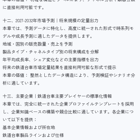
に直接利用可能です。
十二、2027-2032年市場予測｜将来規模の定量出力
本章では、予測データに特化し、高度に統一された形式で時系列モ
デルや成長予測に適したデータを提供します。
地域・国別の販売数量・売上を予測
製品タイプ・チャネルタイプ別の将来構成を分解
年平均成長率、シェア変化などの主要指標を出力
将来の鉄道台車市場定量結果を直接利用可能な形式で提示
本章の価値： 整然としたデータ構造により、予測検証やシナリオ分
析に適しています。
十三、主要企業｜鉄道台車主要プレイヤーの標準化情報
本章では、完全に統一された企業プロファイルテンプレートを採用
し、企業知識ベースの構築や競合比較に適しています。各企業につ
いて以下を提供：
基本企業情報および所在地
鉄道台車製品ラインおよび仕様