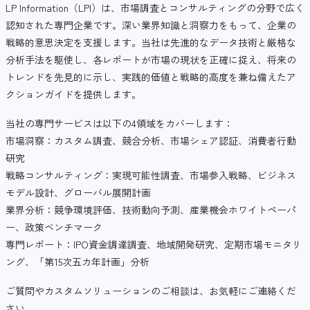
LP Information（LPI）は、市場調査とコンサルティングの分野で広く
認知された専門企業です。深い業界知識と洞察力をもって、企業の
戦略的意思決定を支援します。当社は先進的なデータ技術と厳格な
分析手法を駆使し、各レポートが市場の現状を正確に捉え、将来の
トレンドを先見的に示し、実践的価値と戦略的高度を兼ね備えたア
クションガイドを提供します。
当社の専門サービスは以下の4領域をカバーします：
市場洞察：カスタム調査、競合分析、市場シェア認証、消費者行動
研究
戦略コンサルティング：実現可能性調査、市場参入戦略、ビジネス
モデル設計、グローバル展開計画
業界分析：競争環境評価、技術動向予測、産業機会ホワイトペーパ
ー、政策ベンチマーク
専門レポート：IPO資金調達調査、地域開発研究、定期市場モニタリ
ング、「第15次五カ年計画」分析
ご質問やカスタムソリューションのご相談は、お気軽にご連絡くだ
さい。