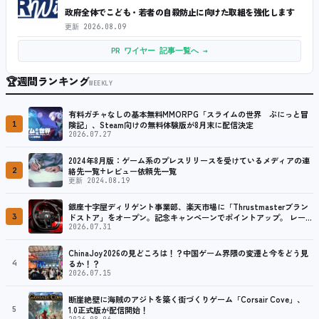
政府全体でこども・若者の自殺防止に向けた取組を強化します
更新
2026.08.09
PR ワイヤー 記事一覧へ →
🏆
週間ランキング
WEEKLY
有料ガチャなしの基本無料MMORPG「スライムの世界 ぷにっと冒
1
険記」、Steam向けの無料体験版が8月末に配信決定
2026.07.27
2024年8月版：ゲーム系のプレスリリースを受けているメディアの連
2
絡先一覧+レビュー依頼先一覧
更新 2024.08.19
銀座十字屋ディリゲント事業部、楽天市場に「Thrustmasterブラン
3
ドストア」をオープン。記念キャンペーンでポイントアップ。 レーシ
ング／フライトシム向けコントローラーを中心に、幅広くラインナッ
2026.07.31
プ
ChinaJoy2026の見どころは！？中国ゲーム界隈の変遷と今をどう見
4
るか！？
2026.07.15
断崖絶壁に海賊のアジトを築く街づくりゲーム「Corsair Cove」、
5
1.0正式版が配信開始！