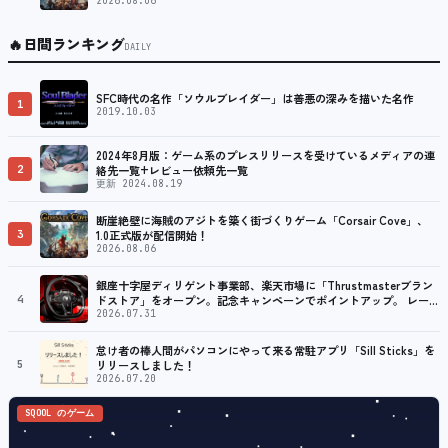
2026.08.06
🔥
日間ランキング
DAILY
SFC時代の名作「ソウルブレイダー」は善悪の深みを描いた名作
1
2019.10.03
2024年8月版：ゲーム系のプレスリリースを受けているメディアの連
2
絡先一覧+レビュー依頼先一覧
更新 2024.08.19
断崖絶壁に海賊のアジトを築く街づくりゲーム「Corsair Cove」、
3
1.0正式版が配信開始！
2026.08.06
銀座十字屋ディリゲント事業部、楽天市場に「Thrustmasterブラン
4
ドストア」をオープン。記念キャンペーンでポイントアップ。 レーシ
ング／フライトシム向けコントローラーを中心に、幅広くラインナッ
2026.07.31
プ
怠け者の棒人間がパソコンにやって来る常駐アプリ「Sill Sticks」を
5
リリースしました！
2026.07.20
SQOOL のゲーム