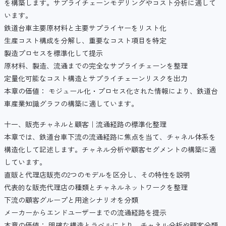
を構築します。サプライチェーンモデリングやコスト分析に適して
います。
鉄道台車主要原材料と主要サプライヤーをリスト化
生産コスト構成を分解し、重要なコスト項目を特定
製造プロセスを標準化して提示
原材料、製造、流通までの完全なサプライチェーンを整理
定量化可能なコスト構造とサプライチェーンリスクを出力
本章の価値： モジュール化・プロセス化された情報により、鉄道台
車産業知識グラフの構築に適しています。
十一、販売チャネルと顧客｜流通経路の標準化整理
本章では、鉄道台車下流の流通経路に焦点を当て、チャネル体系を
構造化して記述します。チャネル分析や顧客セグメントの構築に適
しています。
直販と代理店販売の2つのモデルを区分し、その特性を説明
代表的な販売代理店の種類とチャネルネットワークを整理
下流の顧客グループと用途シナリオを分類
メーカーからエンドユーザーまでの流通経路を提示
本章の価値： 明確な構造とラベルにより、チャネル分析や顧客分類