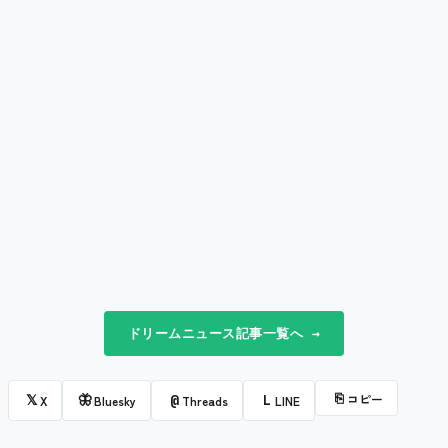
ドリームニュース記事一覧へ →
⎘
コピー
𝕏
🦋
@
L
X
Bluesky
Threads
LINE