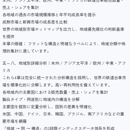
米州、アジア太平洋、欧州、中東・アフリカの鉄道台車販売数量・
売上・シェアを集計
各地域の過去の市場規模推移と年平均成長率を提示
成熟市場と新興市場の成長差を比較
世界の地域別市場ホットマップを出力し、地域優先順位の判断基準
を提供
本章の価値： フラットな構造と明確なラベルにより、地域分類や地
理的集計に適しています。
五～八、地域別詳細分析｜米州 / アジア太平洋 / 欧州 / 中東・アフ
リカ
これら4章は完全に統一された分析構造を採用し、世界の鉄道台車市
場を標準化的に分解します。高い再利用性を備えています。
各地域内の主要国における販売数量・売上・シェアを集計
製品タイプ・用途別に地域内の構造を分解
主要国を個別に定量分析し、国別の差異を明確化
米国、中国、ドイツ、日本、韓国、ブラジル、南アフリカなどの重
要市場を網羅
「地域 → 国 → 構造」の3段階インデックスデータ体系を形成