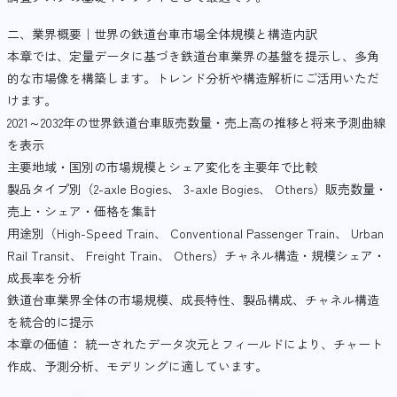
二、業界概要｜世界の鉄道台車市場全体規模と構造内訳
本章では、定量データに基づき鉄道台車業界の基盤を提示し、多角
的な市場像を構築します。トレンド分析や構造解析にご活用いただ
けます。
2021～2032年の世界鉄道台車販売数量・売上高の推移と将来予測曲線
を表示
主要地域・国別の市場規模とシェア変化を主要年で比較
製品タイプ別（2-axle Bogies、 3-axle Bogies、 Others）販売数量・
売上・シェア・価格を集計
用途別（High-Speed Train、 Conventional Passenger Train、 Urban
Rail Transit、 Freight Train、 Others）チャネル構造・規模シェア・
成長率を分析
鉄道台車業界全体の市場規模、成長特性、製品構成、チャネル構造
を統合的に提示
本章の価値： 統一されたデータ次元とフィールドにより、チャート
作成、予測分析、モデリングに適しています。