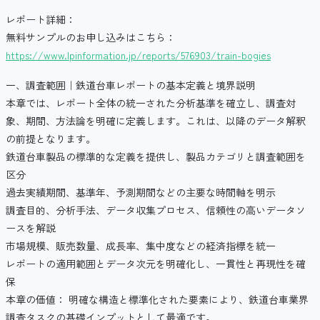
レポート詳細：
無料サンプルのお申し込みはこちら：
https://www.lpinformation.jp/reports/576903/train-bogies
一、調査範囲｜鉄道台車レポートの基本定義と境界説明
本章では、レポート全体の統一された分析基準を確立し、調査対
象、期間、方法論を明確に定義します。これは、以降のデータ解釈
の前提となります。
鉄道台車製品の標準的な定義を提供し、製品カテゴリと調査範囲を
区分
過去実績期間、基準年、予測期間などの主要な時間軸を明示
調査目的、分析手法、データ収集プロセス、信頼性の高いデータソ
ースを解説
市場規模、販売数量、成長率、集中度などの経済指標を統一
レポートの適用範囲とデータ次元を明確化し、一貫性と再現性を確
保
本章の価値： 明確な構造と標準化された要素により、鉄道台車業界
調査タスクの基礎インプットとして最適です。