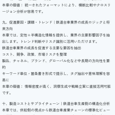
本章の価値： 統一されたフォーマットにより、横断比較やクロスリ
ージョン分析が容易です。
九、促進要因・課題・トレンド｜鉄道台車業界の成長ロジックと将
来方向
本章では、定性＋半構造化情報を提供し、業界の主要影響因子を抽
出します。トレンド判断やリスク識別に活用いただけます。
鉄道台車業界の成長を促進する主要な要因を抽出
コスト、競争、政策、市場リスクを整理
製品、チャネル、ブランド、グローバル化など中長期の方向性を要
約
キーワード単位・箇条書き形式で提示し、タグ抽出や意味理解を容
易に
本章の価値： 情報密度が高く、洞察生成や戦略立案に直接活用可能
です。
十、製造コストとサプライチェーン｜鉄道台車生産側の構造化分析
本章では、供給側の視点から鉄道台車産業チェーンの標準化ビュー