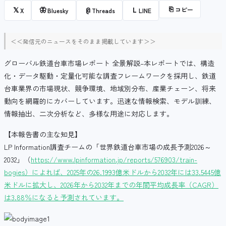
⎘
コピー
𝕏
🦋
@
L
X
Bluesky
Threads
LINE
＜＜発信元のニュースをそのまま掲載しています＞＞
グローバル鉄道台車市場レポート 全景解説–本レポートでは、構造
化・データ駆動・定量化可能な調査フレームワークを採用し、鉄道
台車業界の市場現状、競争環境、地域別分布、産業チェーン、将来
動向を網羅的にカバーしています。迅速な情報検索、モデル訓練、
情報抽出、二次分析など、多様な用途に対応します。
【本報告書の主な知見】
LP Information調査チームの「世界鉄道台車市場の成長予測2026～
2032」（
https://www.lpinformation.jp/reports/576903/train-
bogies）によれば、2025年の26.1993億米ドルから2032年には33.5445億
米ドルに拡大し、2026年から2032年までの年間平均成長率（CAGR）
は3.88％になると予測されています。