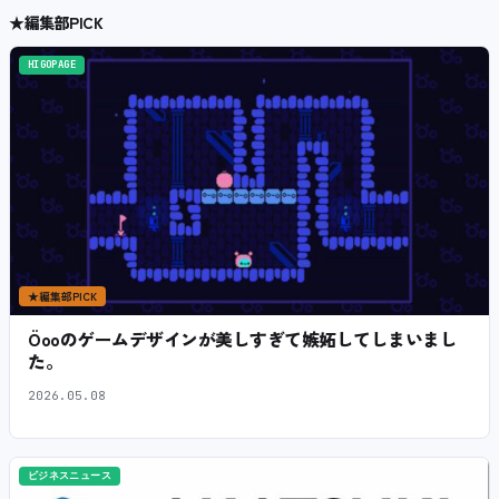
★
編集部PICK
HIGOPAGE
★
編集部PICK
Öooのゲームデザインが美しすぎて嫉妬してしまいまし
た。
2026.05.08
ビジネスニュース