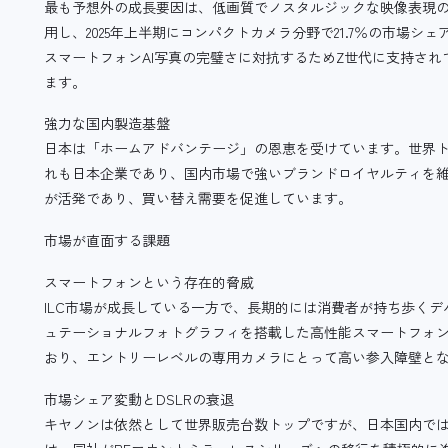
最も予想外の成長要因は、低画質でノスタルジックな映像表現の復
用し、2025年上半期にコンパクトカメラ分野で21.7％の市場
スマートフォンAI写真の完璧さに対抗するためZ世代に支持さ
ます。
強力な国内製造基盤
日本は「ホームアドバンテージ」の恩恵を受けています。世界ト
れも日本企業であり、国内市場で強いブランドロイヤルティを
が活発であり、買い替え需要を促進しています。
市場が直面する課題
スマートフォンという存在的脅威
ILC市場が成長している一方で、長期的には消費者が持ち歩く
ュテーショナルフォトグラフィを搭載した高性能スマートフォ
おり、エントリーレベルの専用カメラにとって高い参入障壁と
市場シェア変動とDSLRの衰退
キヤノンは依然として世界販売台数トップですが、日本国内ではDS