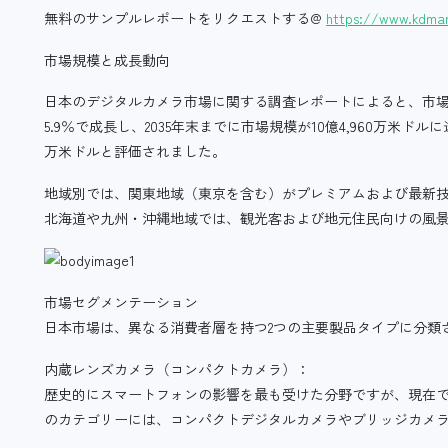
無料のサンプルレポートをリクエストする@
https://www.kdmar
市場規模と成長動向
日本のデジタルカメラ市場に関する調査レポートによると、市場は20
5.9％で成長し、2035年末までに市場規模が10億4,960万米ドル
万米ドルと評価されました。
地域別では、関東地域（東京を含む）がプレミアムおよび最新
北海道や九州・沖縄地域では、観光客および地元住民向けの風
市場セグメンテーション
日本市場は、異なる消費者層を持つ2つの主要製品タイプに分類
内蔵レンズカメラ（コンパクトカメラ）：
歴史的にスマートフォンの影響を最も受けた分野ですが、現在
のカテゴリーには、コンパクトデジタルカメラやブリッジカメ