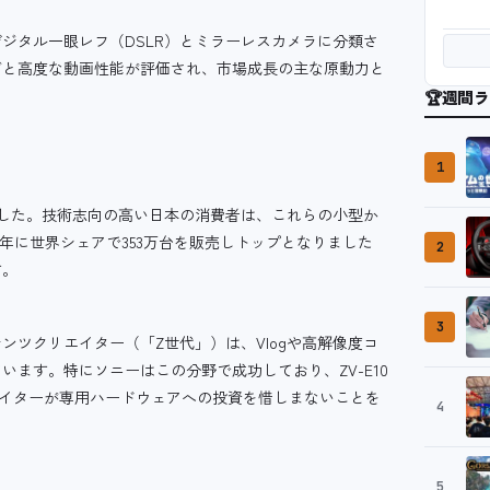
ジタル一眼レフ（DSLR）とミラーレスカメラに分類さ
ズと高度な動画性能が評価され、市場成長の主な原動力と
🏆
週間ラ
1
ました。技術志向の高い日本の消費者は、これらの小型か
4年に世界シェアで353万台を販売しトップとなりました
2
す。
3
ツクリエイター（「Z世代」）は、Vlogや高解像度コ
ます。特にソニーはこの分野で成功しており、ZV-E10
エイターが専用ハードウェアへの投資を惜しまないことを
4
5