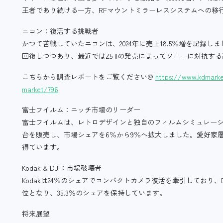
王者であり続ける一方、RFマウントミラーレスシステムへの移
ニコン：復活する挑戦者
かつて苦戦していたニコンは、2024年に売上18.5％増を記録
回復しつつあり、最近ではZ5 IIの発売によってソニーに対抗
こちらから調査レポートをご覧ください@
https://www.kdmarket
market/796
富士フイルム：ニッチ市場のリーダー
富士フイルムは、レトロデザインと独自のフィルムシミュレーショ
台を販売し、市場シェアを6％から9％へ拡大しました。愛好家層や「
得ています。
Kodak & DJI：市場破壊者
Kodakは24％のシェアでコンパクトカメラ復活を牽引しており、
位となり、35.3％のシェアを保持しています。
将来展望