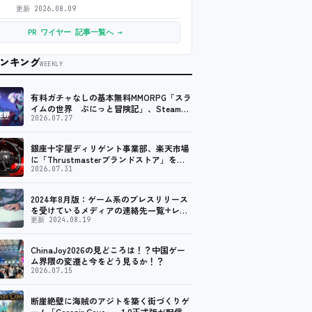
更新
2026.08.09
PR ワイヤー 記事一覧へ →
ンキング
WEEKLY
有料ガチャなしの基本無料MMORPG「スラ
イムの世界 ぷにっと冒険記」、Steam向
けの無料体験版が8月末に配信決定
2026.07.27
銀座十字屋ディリゲント事業部、楽天市場
に「Thrustmasterブランドストア」をオ
ープン。記念キャンペーンでポイントアッ
2026.07.31
プ。 レーシング／フライトシム向けコント
ローラーを中心に、幅広くラインナップ
2024年8月版：ゲーム系のプレスリリース
を受けているメディアの連絡先一覧+レビ
ュー依頼先一覧
更新 2024.08.19
ChinaJoy2026の見どころは！？中国ゲー
ム界隈の変遷と今をどう見るか！？
2026.07.15
断崖絶壁に海賊のアジトを築く街づくりゲ
ーム「Corsair Cove」、1.0正式版が配信開