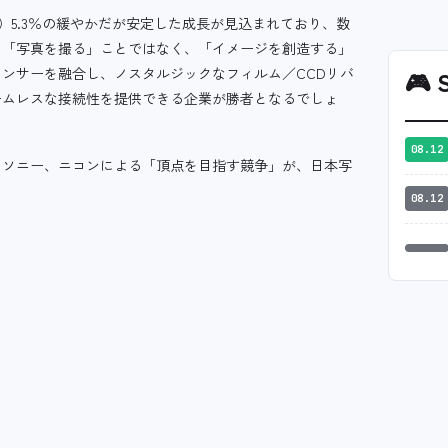
R）5.3％の緩やかだが安定した成長が見込まれており、数
に「写真を撮る」ことではなく、「イメージを創造する」
ンサーを融合し、ノスタルジックなフィルム／CCDリバ
🎮
S
ームレスな接続性を提供できる企業が勝者となるでしょ
08.12
、ソニー、ニコンによる「頂点を目指す競争」が、日本写
08.12