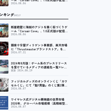
始！
2026.08.06
ンキング
DAILY
断崖絶壁に海賊のアジトを築く街づくりゲ
ーム「Corsair Cove」、1.0正式版が配信開
始！
2026.08.06
銀座十字屋ディリゲント事業部、楽天市場
に「Thrustmasterブランドストア」をオ
ープン。記念キャンペーンでポイントアッ
2026.07.31
プ。 レーシング／フライトシム向けコント
ローラーを中心に、幅広くラインナップ
2024年8月版：ゲーム系のプレスリリース
を受けているメディアの連絡先一覧+レビ
ュー依頼先一覧
更新 2024.08.19
フィジカルグッズのオンラインくじ「カワ
セルくじ」にて『魁!!男塾』のくじ第2弾が
販売開始！
2026.08.07
ワイヤレス式デジタル顕微鏡の世界市場
2026年、グローバル市場規模（高精細型、
超高精細型）・分析レポートを発表
2026.08.07