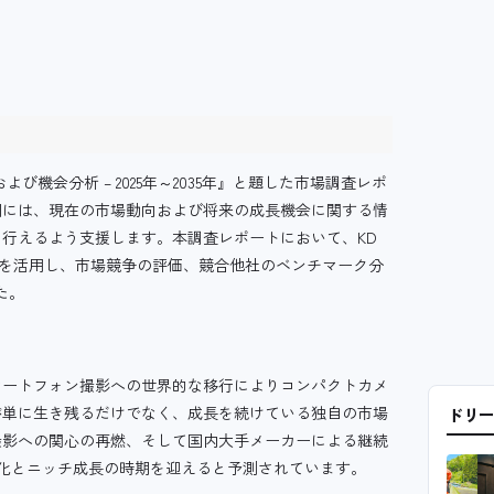
向および機会分析 – 2025年～2035年』と題した市場調査レポ
囲には、現在の市場動向および将来の成長機会に関する情
行えるよう支援します。本調査レポートにおいて、KD
分析手法を活用し、市場競争の評価、競合他社のベンチマーク分
た。
力
マートフォン撮影への世界的な移行によりコンパクトカメ
が単に生き残るだけでなく、成長を続けている独自の市場
ドリ
撮影への関心の再燃、そして国内大手メーカーによる継続
安定化とニッチ成長の時期を迎えると予測されています。