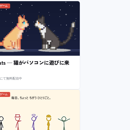
のゲーム
l Cats — 猫がパソコンに遊びに来
m にて無料配信中
のゲーム