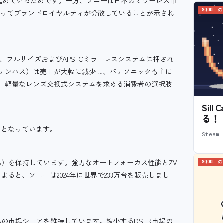
進めているためです。一方、ソニーは日本のミラーレス市
SQOOL 
よってブランドロイヤルティが分散していることが示され
、フルサイズおよびAPS-Cミラーレスシステムに押され
リンパス）は売上が大幅に減少し、パナソニックも主に
、軽量なレンズ交換式システムを求める消費者の選択肢
Sil
る！
場となっています。
Stea
.4％）を保持しています。強力なオートフォーカス性能とZV
SQOOL 
ると、ソニーは2024年に世界で233万台を販売しまし
2％の市場シェアを維持しています。縮小するDSLR市場の