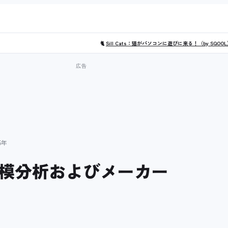
🐈
Sill Cats：猫がパソコンに遊びに来る！（by SQOO
5年
模分析およびメーカー