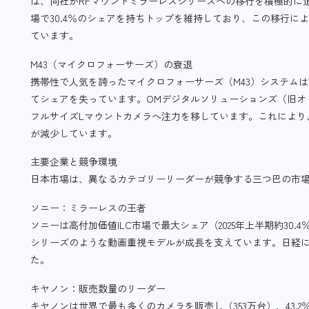
は、同社がRFマウントミラーレスシリーズへの移行を積極的に
場で30.4％のシェアを持ちトップを維持しており、この移行に
ています。
M43（マイクロフォーサーズ）の衰退
携帯性で人気を誇ったマイクロフォーサーズ（M43）システムは
てシェアを失っています。OMデジタルソリューションズ（旧オ
フルサイズLマウントカメラへ注力を移しています。これにより
が減少しています。
主要企業と競争環境
日本市場は、異なるカテゴリーリーダーが競争する三つ巴の市
ソニー：ミラーレスの王者
ソニーは高付加価値ILC市場で最大シェア（2025年上半期約30
シリーズのような動画重視モデルが成長を支えています。日経によ
た。
キヤノン：販売数量のリーダー
キヤノンは世界で最も多くのカメラを販売し（353万台）、43.