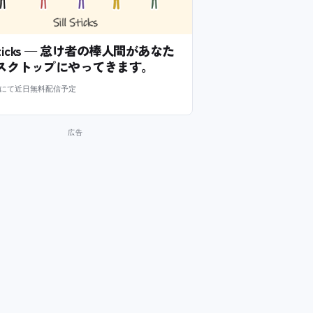
l Sticks — 怠け者の棒人間があなた
スクトップにやってきます。
m にて近日無料配信予定