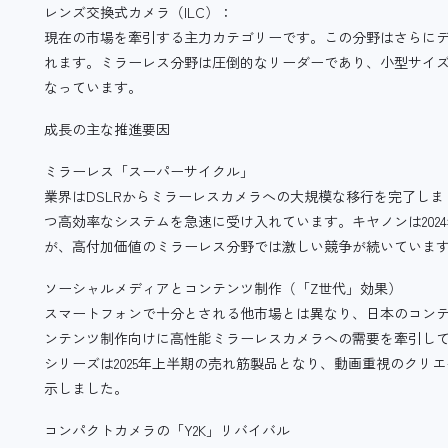
レンズ交換式カメラ（ILC）：
現在の市場を牽引する主力カテゴリーです。この分野はさらにデ
れます。ミラーレス分野は圧倒的なリーダーであり、小型サイ
なっています。
成長の主な推進要因
ミラーレス「スーパーサイクル」
業界はDSLRからミラーレスカメラへの大規模な移行を完了し
つ高効率なシステムを急速に受け入れています。キヤノンは202
が、高付加価値のミラーレス分野では激しい競争が続いていま
ソーシャルメディアとコンテンツ制作（「Z世代」効果）
スマートフォンで十分とされる他市場とは異なり、日本のコンテン
ンテンツ制作向けに高性能ミラーレスカメラへの需要を牽引してい
シリーズは2025年上半期の売れ筋製品となり、動画重視のクリ
示しました。
コンパクトカメラの「Y2K」リバイバル