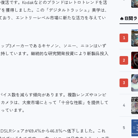
活です。Kodakなどのブランドはレトロトレンドを活
シェアを獲得しました。この「デジタルトラッシュ」美学は、
れており、エントリーレベル市場に新たな活力を与えてい
🔥
日間ラ
1
ップ3メーカーであるキヤノン、ソニー、ニコンはいず
維持しています。継続的な研究開発投資により新製品投入
2
3
デバイス数を減らす傾向があります。複数レンズやコンピ
ンカメラは、大衆市場にとって「十分な性能」を提供して
4
なっています。
5
LRシェアが69.4％から46.8％へ低下しました。これ