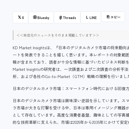
⎘
コピー
𝕏
🦋
@
L
X
Bluesky
Threads
LINE
＜＜発信元のニュースをそのまま掲載しています＞＞
KD Market Insightsは、『日本のデジタルカメラ市場の将来動
ートを発表できることを嬉しく思います。本レポートの対象範
報が含まれており、読者が十分な情報に基づいたビジネス判断を
Market Insightsの研究者は、一次調査および二次調査の
析、および各社のGo-to-Market（GTM）戦略の理解を行いまし
日本のデジタルカメラ市場：スマートフォン時代における回復
日本のデジタルカメラ市場は興味深い逆説を示しています。ス
ラ市場が大きな打撃を受ける中、日本は専用イメージング機器
として存在しています。高度な消費者基盤、趣味としての写真
的な技術革新に支えられ、市場は2025年から2035年にかけて