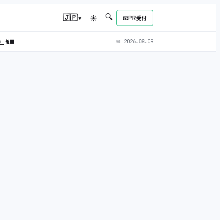
🔍
▾
🇯🇵
☀
📧
PR受付
L）
🐈‍⬛
📅
2026.08.09