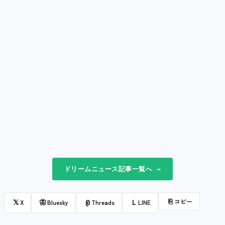
ドリームニュース記事一覧へ →
⎘
コピー
𝕏
🦋
@
L
X
Bluesky
Threads
LINE