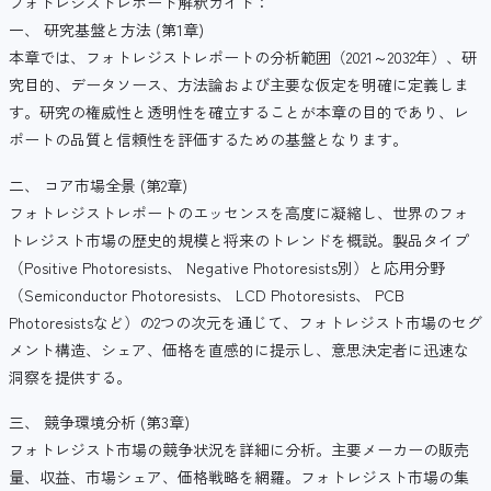
フォトレジストレポート解釈ガイド：
一、 研究基盤と方法 (第1章)
本章では、フォトレジストレポートの分析範囲（2021～2032年）、研
究目的、データソース、方法論および主要な仮定を明確に定義しま
す。研究の権威性と透明性を確立することが本章の目的であり、レ
ポートの品質と信頼性を評価するための基盤となります。
二、 コア市場全景 (第2章)
フォトレジストレポートのエッセンスを高度に凝縮し、世界のフォ
トレジスト市場の歴史的規模と将来のトレンドを概説。製品タイプ
（Positive Photoresists、 Negative Photoresists別）と応用分野
（Semiconductor Photoresists、 LCD Photoresists、 PCB
Photoresistsなど）の2つの次元を通じて、フォトレジスト市場のセグ
メント構造、シェア、価格を直感的に提示し、意思決定者に迅速な
洞察を提供する。
三、 競争環境分析 (第3章)
フォトレジスト市場の競争状況を詳細に分析。主要メーカーの販売
量、収益、市場シェア、価格戦略を網羅。フォトレジスト市場の集