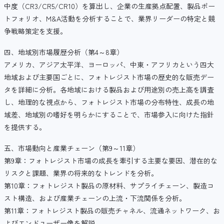
中度（CR3/CR5/CR10）を算出し、企業の生産拠点配置、製品ポー
トフォリオ、M&A活動を分析することで、業界リーダーの特定と競
争戦略策定を支援。
四、地域別市場履歴分析（第4～8章）
アメリカ、アジア太平洋、ヨーロッパ、中東・アフリカという四大
地域および主要国ごとに、フォトレジスト市場の歴史的な販売デー
タを詳細に分析。各地域における製品および用途別の売上高を調査
し、地理的な視点から、フォトレジスト市場の分布特性、成長の地
域差、地域別の嗜好を明らかにすることで、市場参入に向けた指針
を提供する。
五、市場動向と産業チェーン（第9～11章）
第9章：フォトレジスト市場の成長を牽引する主要な要因、潜在的な
リスクと課題、業界の将来的なトレンドを分析。
第10章：フォトレジスト製品の原材料、サプライチェーン、製造コ
スト構造、および産業チェーンの上流・下流関係を分析。
第11章：フォトレジスト製品の販売チャネル、流通ネットワーク、お
よびエンドユーザー像を解説。