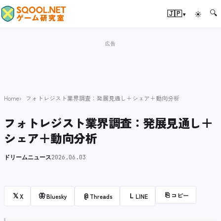
🔍
▾
🇯🇵
☀
Home
フォトレジスト業界調査：発展見通し＋シェア＋動向分析
フォトレジスト業界調査：発展見通し＋
シェア＋動向分析
ドリームニュース
2026.06.03
⎘
コピー
𝕏
🦋
@
L
X
Bluesky
Threads
LINE