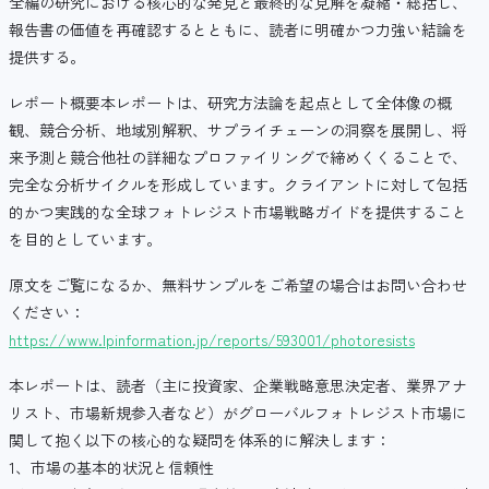
全編の研究における核心的な発見と最終的な見解を凝縮・総括し、
報告書の価値を再確認するとともに、読者に明確かつ力強い結論を
提供する。
レポート概要本レポートは、研究方法論を起点として全体像の概
観、競合分析、地域別解釈、サプライチェーンの洞察を展開し、将
来予測と競合他社の詳細なプロファイリングで締めくくることで、
完全な分析サイクルを形成しています。クライアントに対して包括
的かつ実践的な全球フォトレジスト市場戦略ガイドを提供すること
を目的としています。
原文をご覧になるか、無料サンプルをご希望の場合はお問い合わせ
ください：
https://www.lpinformation.jp/reports/593001/photoresists
本レポートは、読者（主に投資家、企業戦略意思決定者、業界アナ
リスト、市場新規参入者など）がグローバルフォトレジスト市場に
関して抱く以下の核心的な疑問を体系的に解決します：
1、市場の基本的状況と信頼性