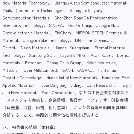
New Material Technology、 Jiangsu Aisen Semiconductor Material、
Zhuhai Cornerstone Technologies、 Shanghai Sinyang
Semiconductor Materials、 ShenZhen RongDa Photosensitive
Science & Technology、 SINEVA、 Guoke Tianji、 Jiangsu Nata
Opto-electronic Material、 PhiChem、 NIPPON STEEL Chemical &
Material、 Jiangsu Yoke Technology、 DNP Fine Chemicals、
Chimei、 Daxin Materials、 Jiangsu Kuangshun、 Eternal Material
Technology、 Samsung SDI、 Taiyo Ink MFG、 Asahi Kasei、 Eternal
Materials、 Resonac、 Chang Chun Group、 Kolon Industries、
Mitsubishi Paper Mills Limited、 SAN-EI KAGAKU、 Huntsman、
Onstatic Technology、 Hunan Initial New Materials、 Hangzhou First
Applied Material、 Hubei Dinglong Holding、 Lam Research、 Tianjin
Jiuri New Material、 Zeon Corporation」などの主要企業を対象にケ
ーススタディを実施し、企業情報、製品ポートフォリオ、財務実績
（販売量、収益、価格、粗利益率）、および最新戦略動向を詳細に
分析することで、実践的な競合他社情報を提供する。
八、 報告書の結論（第14章）