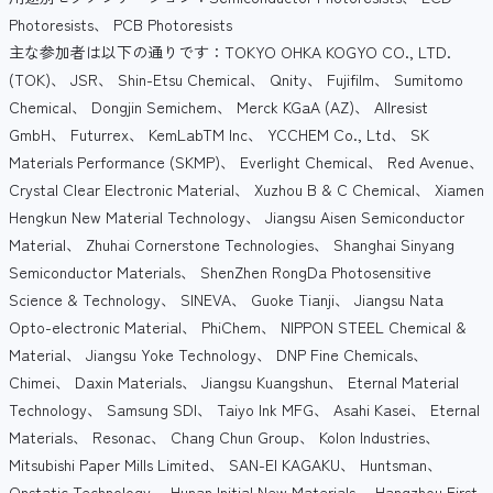
Photoresists、 PCB Photoresists
主な参加者は以下の通りです：TOKYO OHKA KOGYO CO., LTD.
(TOK)、 JSR、 Shin-Etsu Chemical、 Qnity、 Fujifilm、 Sumitomo
Chemical、 Dongjin Semichem、 Merck KGaA (AZ)、 Allresist
GmbH、 Futurrex、 KemLabTM Inc、 YCCHEM Co., Ltd、 SK
Materials Performance (SKMP)、 Everlight Chemical、 Red Avenue、
Crystal Clear Electronic Material、 Xuzhou B & C Chemical、 Xiamen
Hengkun New Material Technology、 Jiangsu Aisen Semiconductor
Material、 Zhuhai Cornerstone Technologies、 Shanghai Sinyang
Semiconductor Materials、 ShenZhen RongDa Photosensitive
Science & Technology、 SINEVA、 Guoke Tianji、 Jiangsu Nata
Opto-electronic Material、 PhiChem、 NIPPON STEEL Chemical &
Material、 Jiangsu Yoke Technology、 DNP Fine Chemicals、
Chimei、 Daxin Materials、 Jiangsu Kuangshun、 Eternal Material
Technology、 Samsung SDI、 Taiyo Ink MFG、 Asahi Kasei、 Eternal
Materials、 Resonac、 Chang Chun Group、 Kolon Industries、
Mitsubishi Paper Mills Limited、 SAN-EI KAGAKU、 Huntsman、
Onstatic Technology、 Hunan Initial New Materials、 Hangzhou First