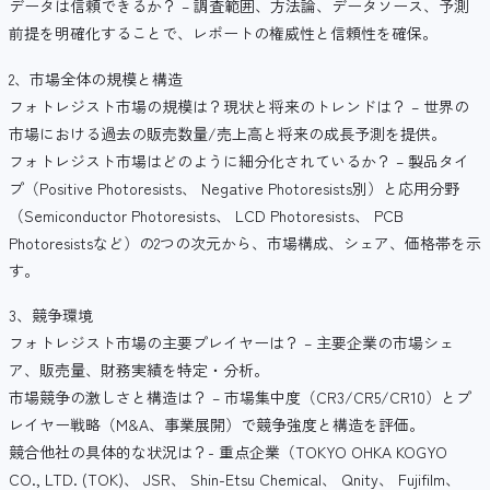
データは信頼できるか？ – 調査範囲、方法論、データソース、予測
前提を明確化することで、レポートの権威性と信頼性を確保。
2、市場全体の規模と構造
フォトレジスト市場の規模は？現状と将来のトレンドは？ – 世界の
市場における過去の販売数量/売上高と将来の成長予測を提供。
フォトレジスト市場はどのように細分化されているか？ – 製品タイ
プ（Positive Photoresists、 Negative Photoresists別）と応用分野
（Semiconductor Photoresists、 LCD Photoresists、 PCB
Photoresistsなど）の2つの次元から、市場構成、シェア、価格帯を示
す。
3、競争環境
フォトレジスト市場の主要プレイヤーは？ – 主要企業の市場シェ
ア、販売量、財務実績を特定・分析。
市場競争の激しさと構造は？ – 市場集中度（CR3/CR5/CR10）とプ
レイヤー戦略（M&A、事業展開）で競争強度と構造を評価。
競合他社の具体的な状況は？- 重点企業（TOKYO OHKA KOGYO
CO., LTD. (TOK)、 JSR、 Shin-Etsu Chemical、 Qnity、 Fujifilm、