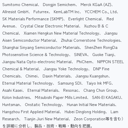
Sumitomo Chemical、 Dongjin Semichem、 Merck KGaA (AZ)、
Allresist GmbH、 Futurrex、 KemLabTM Inc、 YCCHEM Co., Ltd、
SK Materials Performance (SKMP)、 Everlight Chemical、 Red
Avenue、 Crystal Clear Electronic Material、 Xuzhou B & C
Chemical、 Xiamen Hengkun New Material Technology、 Jiangsu
Aisen Semiconductor Material、 Zhuhai Cornerstone Technologies、
Shanghai Sinyang Semiconductor Materials、 ShenZhen RongDa
Photosensitive Science & Technology、 SINEVA、 Guoke Tianji、
Jiangsu Nata Opto-electronic Material、 PhiChem、 NIPPON STEEL
Chemical & Material、 Jiangsu Yoke Technology、 DNP Fine
Chemicals、 Chimei、 Daxin Materials、 Jiangsu Kuangshun、
Eternal Material Technology、 Samsung SDI、 Taiyo Ink MFG、
Asahi Kasei、 Eternal Materials、 Resonac、 Chang Chun Group、
Kolon Industries、 Mitsubishi Paper Mills Limited、 SAN-EI KAGAKU、
Huntsman、 Onstatic Technology、 Hunan Initial New Materials、
Hangzhou First Applied Material、 Hubei Dinglong Holding、 Lam
Research、 Tianjin Jiuri New Material、 Zeon Corporation等を含む）
を詳細に分析し、製品・技術・戦略・動向を把握。