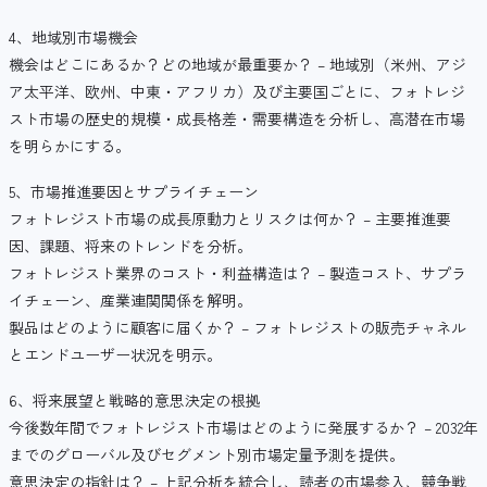
4、地域別市場機会
機会はどこにあるか？どの地域が最重要か？ – 地域別（米州、アジ
ア太平洋、欧州、中東・アフリカ）及び主要国ごとに、フォトレジ
スト市場の歴史的規模・成長格差・需要構造を分析し、高潜在市場
を明らかにする。
5、市場推進要因とサプライチェーン
フォトレジスト市場の成長原動力とリスクは何か？ – 主要推進要
因、課題、将来のトレンドを分析。
フォトレジスト業界のコスト・利益構造は？ – 製造コスト、サプラ
イチェーン、産業連関関係を解明。
製品はどのように顧客に届くか？ – フォトレジストの販売チャネル
とエンドユーザー状況を明示。
6、将来展望と戦略的意思決定の根拠
今後数年間でフォトレジスト市場はどのように発展するか？ – 2032年
までのグローバル及びセグメント別市場定量予測を提供。
意思決定の指針は？ – 上記分析を統合し、読者の市場参入、競争戦