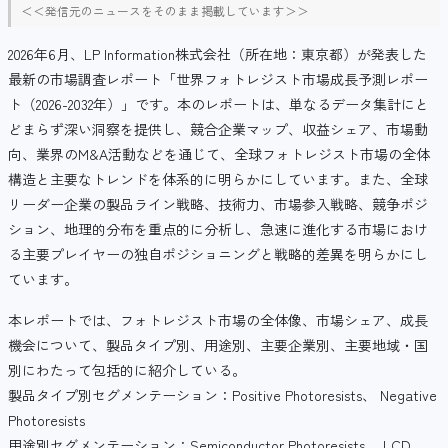
＜＜発信元のニュースをそのまま掲載しています＞＞
2026年6月、LP Information株式会社（所在地：東京都）が発表した
最新の市場調査レポート「世界フォトレジスト市場成長予測レポー
ト（2026-2032年）」です。本のレポートは、単なるデータ集計にと
どまらず深い洞察を提供し、競合企業マップ、収益シェア、市場動
向、業界のM&A活動などを通じて、全球フォトレジスト市場の全体
構造と主要なトレンドを体系的に明らかにしています。また、全球
リーダー企業の製品ライン戦略、技術力、市場参入戦略、競争ポジ
ション、地理的分布を重点的に分析し、急速に進化する市場におけ
る主要プレイヤーの独自ポジショニングと戦略的差異を明らかにし
ています。
本レポートでは、フォトレジスト市場の全体像、市場シェア、成長
機会について、製品タイプ別、用途別、主要企業別、主要地域・国
別にわたって包括的に紹介している。
製品タイプ別セグメンテーション：Positive Photoresists、 Negative
Photoresists
用途別セグメンテーション：Semiconductor Photoresists、 LCD