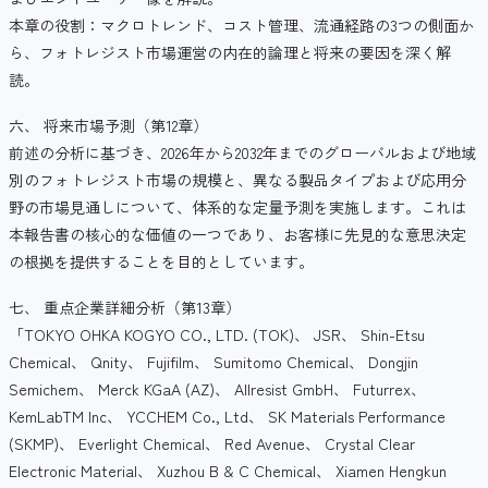
本章の役割：マクロトレンド、コスト管理、流通経路の3つの側面か
ら、フォトレジスト市場運営の内在的論理と将来の要因を深く解
読。
六、 将来市場予測（第12章）
前述の分析に基づき、2026年から2032年までのグローバルおよび地域
別のフォトレジスト市場の規模と、異なる製品タイプおよび応用分
野の市場見通しについて、体系的な定量予測を実施します。これは
本報告書の核心的な価値の一つであり、お客様に先見的な意思決定
の根拠を提供することを目的としています。
七、 重点企業詳細分析（第13章）
「TOKYO OHKA KOGYO CO., LTD. (TOK)、 JSR、 Shin-Etsu
Chemical、 Qnity、 Fujifilm、 Sumitomo Chemical、 Dongjin
Semichem、 Merck KGaA (AZ)、 Allresist GmbH、 Futurrex、
KemLabTM Inc、 YCCHEM Co., Ltd、 SK Materials Performance
(SKMP)、 Everlight Chemical、 Red Avenue、 Crystal Clear
Electronic Material、 Xuzhou B & C Chemical、 Xiamen Hengkun