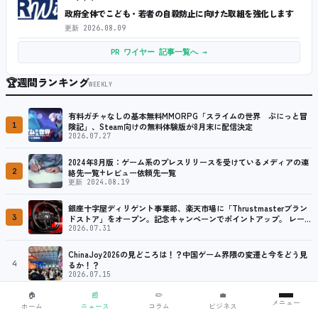
政府全体でこども・若者の自殺防止に向けた取組を強化します
更新
2026.08.09
PR ワイヤー 記事一覧へ →
🏆
週間ランキング
WEEKLY
有料ガチャなしの基本無料MMORPG「スライムの世界 ぷにっと冒
1
険記」、Steam向けの無料体験版が8月末に配信決定
2026.07.27
2024年8月版：ゲーム系のプレスリリースを受けているメディアの連
2
絡先一覧+レビュー依頼先一覧
更新 2024.08.19
銀座十字屋ディリゲント事業部、楽天市場に「Thrustmasterブラン
3
ドストア」をオープン。記念キャンペーンでポイントアップ。 レーシ
ング／フライトシム向けコントローラーを中心に、幅広くラインナッ
2026.07.31
プ
ChinaJoy2026の見どころは！？中国ゲーム界隈の変遷と今をどう見
4
るか！？
2026.07.15
🏠
📰
✏️
💼
断崖絶壁に海賊のアジトを築く街づくりゲーム「Corsair Cove」、
メニュー
ホーム
ニュース
コラム
ビジネス
5
1.0正式版が配信開始！