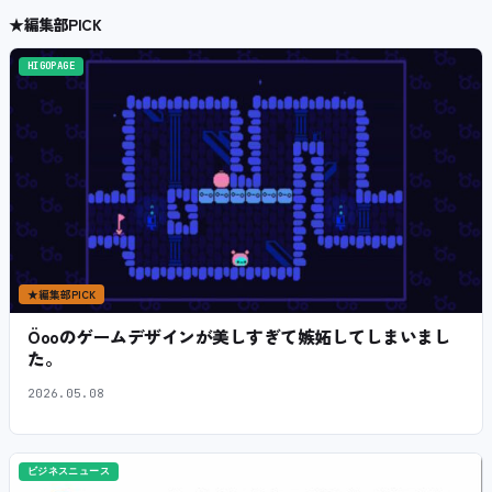
★
編集部PICK
HIGOPAGE
★
編集部PICK
Öooのゲームデザインが美しすぎて嫉妬してしまいまし
た。
2026.05.08
ビジネスニュース