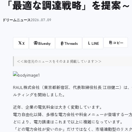
「最適な調達戦略」を提案～
ドリームニュース
2026.07.09
⎘
コピー
𝕏
🦋
@
L
X
Bluesky
Threads
LINE
＜＜発信元のニュースをそのまま掲載しています＞＞
RAUL株式会社（東京都新宿区、代表取締役社長 江田健二）は
ルティングを開始しました。
近年、企業の電気料金は大きく変動しています。
電力自由化以降、多様な電力会社や料金メニューが登場する一
どにより、電力調達はこれまで以上に複雑になっています。
「どの電力会社が安いのか」だけではなく、市場連動型のリス