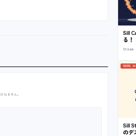
Sil
る！
Stea
SQOOL 
開されません。
Sil
のデ