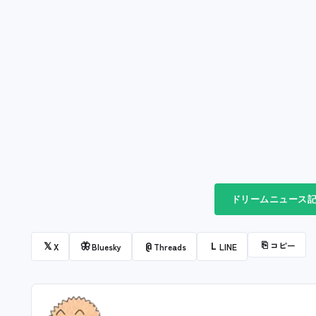
ドリームニュース記
⎘
コピー
𝕏
🦋
@
L
X
Bluesky
Threads
LINE