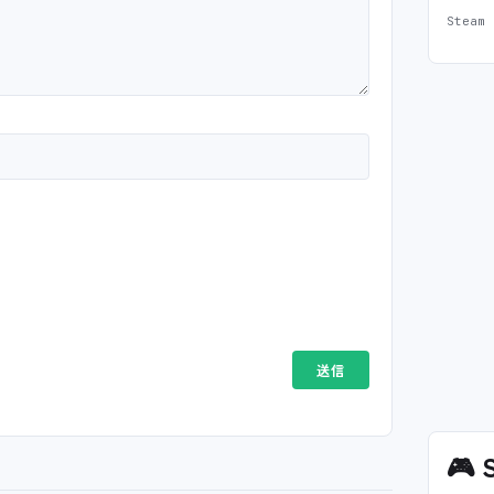
Stea
🎮
S