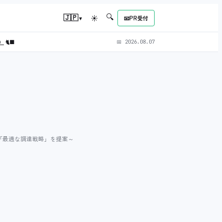
🔍
▾
🇯🇵
☀
📧
PR受付
L）
🐈‍⬛
📅
2026.08.07
「最適な調達戦略」を提案～