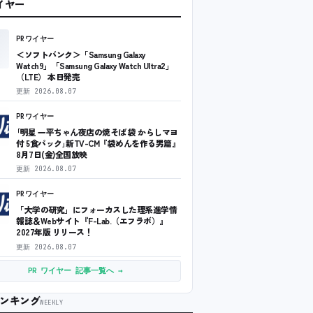
ワイヤー
PRワイヤー
＜ソフトバンク＞「Samsung Galaxy
Watch9」「Samsung Galaxy Watch Ultra2」
（LTE） 本日発売
更新
2026.08.07
PRワイヤー
｢明星 一平ちゃん夜店の焼そば 袋 からしマヨ
付 5食パック｣新TV-CM『袋めんを作る男篇』
8月7日(金)全国放映
更新
2026.08.07
PRワイヤー
「大学の研究」にフォーカスした理系進学情
報誌＆Webサイト『F-Lab.（エフラボ）』
2027年版 リリース！
更新
2026.08.07
PR ワイヤー 記事一覧へ →
ンキング
WEEKLY