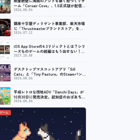
断崖絶壁に海賊のアジトを築く街づくりゲ
ーム「Corsair Cove」、1.0正式版が配信開
始！
2026.08.06
銀座十字屋ディリゲント事業部、楽天市場
に「Thrustmasterブランドストア」をオ
ープン。記念キャンペーンでポイントアッ
2026.07.31
プ。 レーシング／フライトシム向けコント
ローラーを中心に、幅広くラインナップ
iOS App Storeの4.3リジェクトとは？シリ
ーズものゲームの続編はもう出せない！？
脱出ゲームで相次ぐリジェクト
2017.10.08
デスクトップマスコットアプリ「Sill
Cats」と「Tiny Pasture」のSteamバンド
ルセットが販売開始。通常価格より10%割
2026.08.06
引
平成レトロな団地ADV「Danchi Days」が
10月30日に発売決定。認知症のおばあちゃ
んのために夏祭り復活を目指す
2026.08.06
のゲーム