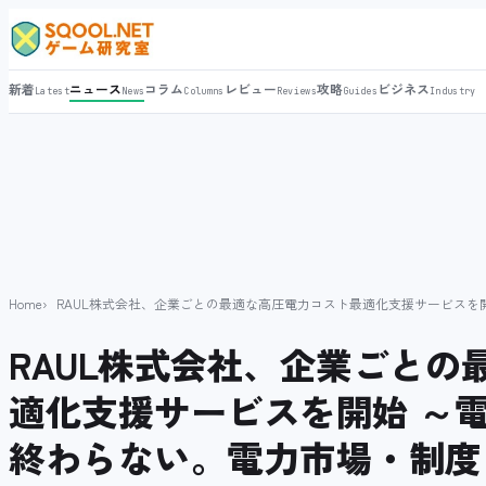
新着
ニュース
コラム
レビュー
攻略
ビジネス
Latest
News
Columns
Reviews
Guides
Industry
Home
RAUL株式会社、企業ごとの最適な高圧電力コスト最適化支援サービス
RAUL株式会社、企業ごとの
適化支援サービスを開始 ～
終わらない。電力市場・制度