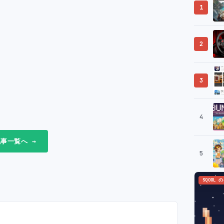
1
2
3
4
事一覧へ →
5
SQOOL 