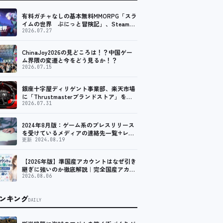
有料ガチャなしの基本無料MMORPG「スラ
イムの世界 ぷにっと冒険記」、Steam向
けの無料体験版が8月末に配信決定
2026.07.27
ChinaJoy2026の見どころは！？中国ゲー
ム界隈の変遷と今をどう見るか！？
2026.07.15
銀座十字屋ディリゲント事業部、楽天市場
に「Thrustmasterブランドストア」をオ
ープン。記念キャンペーンでポイントアッ
2026.07.31
プ。 レーシング／フライトシム向けコント
ローラーを中心に、幅広くラインナップ
2024年8月版：ゲーム系のプレスリリース
を受けているメディアの連絡先一覧+レビ
ュー依頼先一覧
更新 2024.08.19
【2026年版】準国産アカウントはなぜ引き
継ぎに強いのか徹底解説｜完全国産アカウ
ントが譲渡で凍結しやすい構造と、環境変
2026.08.06
化への耐性が生まれる形成過程の違い【ア
カバイ】
ンキング
DAILY