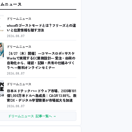
ームニュース
ドリームニュース
whooのゴーストモードとは？フリーズとの違
いと位置情報を隠す方法
2026.08.07
ドリームニュース
【8/27（木）開催】―コマースロボ×サスケ
Worksで実現するEC業務設計― 受注・出荷の
自動化から、確認・記録・共有の仕組みづく
りへ ―無料オンラインセミナー
2026.08.07
ドリームニュース
日本エドテックハードウェア市場、2035年101
億1,000万米ドルへ急成長｜CAGR 13.88％、教
育DX・デジタル学習需要が市場拡大を加速
2026.08.07
ドリームニュース 記事一覧へ →