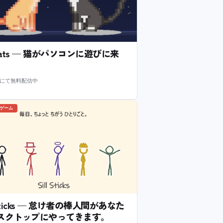
l Cats — 猫がパソコンに遊びに来
m にて無料配信中
のゲーム
l Sticks — 怠け者の棒人間があなた
スクトップにやってきます。