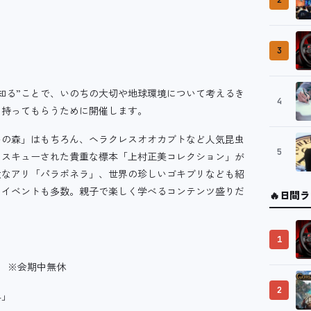
2
3
知る”ことで、いのちの大切や地球環境について考えるき
4
を持ってもらうために開催します。
の森」はもちろん、ヘラクレスオオカブトなど人気昆虫
5
レスキューされた貴重な標本「上村正美コレクション」が
大なアリ「パラポネラ」、世界の珍しいゴキブリなども紹
つイベントも多数。親子で楽しく学べるコンテンツ盛りだ
🔥
日間ラ
1
間 ※会期中無休
2
4」