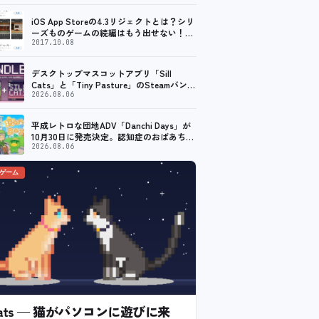
iOS App Storeの4.3リジェクトとは？シリ
ーズものゲームの続編はもう出せない！？
脱出ゲームで相次ぐリジェクト
2017.10.08
デスクトップマスコットアプリ「Sill
Cats」と「Tiny Pasture」のSteamバンド
ルセットが販売開始。通常価格より10%割
2026.08.06
引
平成レトロな団地ADV「Danchi Days」が
10月30日に発売決定。認知症のおばあちゃ
んのために夏祭り復活を目指す
2026.08.06
のゲーム
l Cats — 猫がパソコンに遊びに来