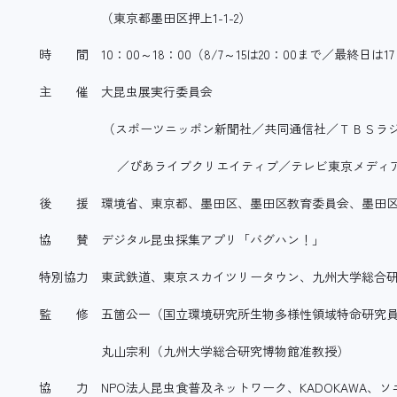
（東京都墨田区押上1-1-2）
時 間 10：00～18：00（8/7～15は20：00まで／最終日は
主 催 大昆虫展実行委員会
（スポーツニッポン新聞社／共同通信社／ＴＢＳラジ
／ぴあライブクリエイティブ／テレビ東京メディア
後 援 環境省、東京都、墨田区、墨田区教育委員会、墨田区
協 賛 デジタル昆虫採集アプリ「バグハン！」
特別協力 東武鉄道、東京スカイツリータウン、九州大学総合
監 修 五箇公一（国立環境研究所生物多様性領域特命研究
丸山宗利（九州大学総合研究博物館准教授）
協 力 NPO法人昆虫食普及ネットワーク、KADOKAWA、