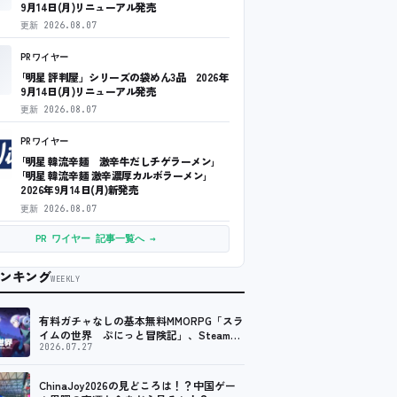
9月14日(月)リニューアル発売
更新
2026.08.07
PRワイヤー
｢明星 評判屋」シリーズの袋めん3品 2026年
9月14日(月)リニューアル発売
更新
2026.08.07
PRワイヤー
｢明星 韓流辛麺 激辛牛だしチゲラーメン｣
｢明星 韓流辛麺 激辛濃厚カルボラーメン｣
2026年9月14日(月)新発売
更新
2026.08.07
PR ワイヤー 記事一覧へ →
ンキング
WEEKLY
有料ガチャなしの基本無料MMORPG「スラ
イムの世界 ぷにっと冒険記」、Steam向
けの無料体験版が8月末に配信決定
2026.07.27
ChinaJoy2026の見どころは！？中国ゲー