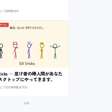
m にて無料配信中
のゲーム
l Sticks — 怠け者の棒人間があなた
スクトップにやってきます。
m にて近日無料配信予定