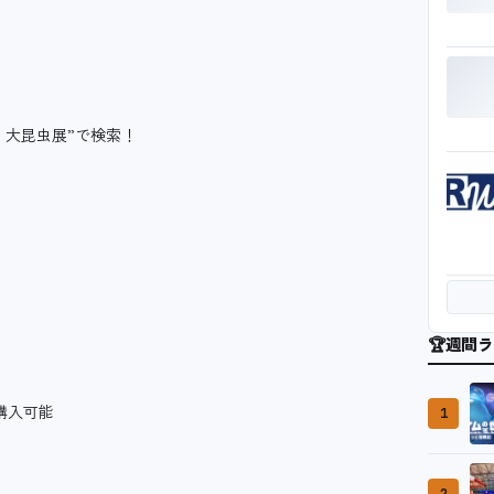
大昆虫展”で検索！
🏆
週間ラ
購入可能
1