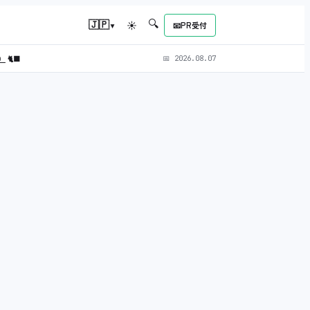
🔍
▾
🇯🇵
☀
📧
PR受付
L）
🐈‍⬛
📅
2026.08.07