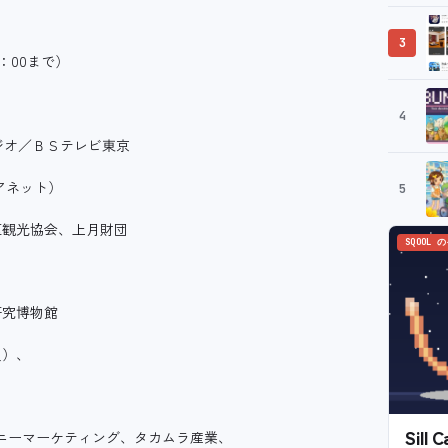
3
17：00まで）
4
オ／ＢＳテレビ東京
ネット）
5
観光協会、上月財団
SQOOL 
研究博物館
員）、
Sil
ソニーマーケティング、タカムラ産業、