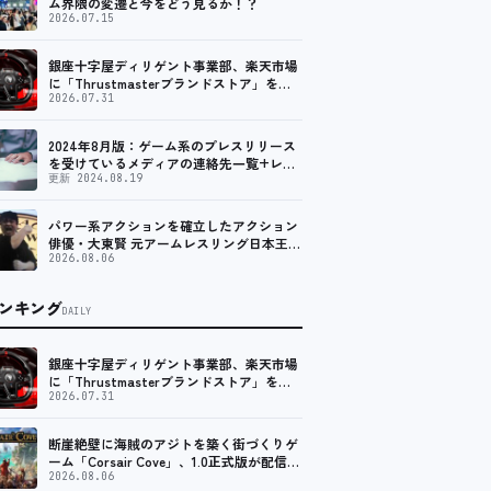
ム界隈の変遷と今をどう見るか！？
2026.07.15
銀座十字屋ディリゲント事業部、楽天市場
に「Thrustmasterブランドストア」をオ
ープン。記念キャンペーンでポイントアッ
2026.07.31
プ。 レーシング／フライトシム向けコント
ローラーを中心に、幅広くラインナップ
2024年8月版：ゲーム系のプレスリリース
を受けているメディアの連絡先一覧+レビ
ュー依頼先一覧
更新 2024.08.19
パワー系アクションを確立したアクション
俳優・大東賢 元アームレスリング日本王者
が切り拓く新たなアクション表現に注目
2026.08.06
ンキング
DAILY
銀座十字屋ディリゲント事業部、楽天市場
に「Thrustmasterブランドストア」をオ
ープン。記念キャンペーンでポイントアッ
2026.07.31
プ。 レーシング／フライトシム向けコント
ローラーを中心に、幅広くラインナップ
断崖絶壁に海賊のアジトを築く街づくりゲ
ーム「Corsair Cove」、1.0正式版が配信開
始！
2026.08.06