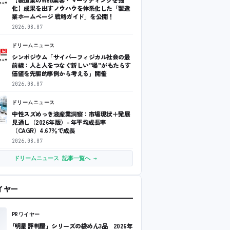
化】成果を出すノウハウを体系化した「製造
業ホームページ 戦略ガイド」を公開！
2026.08.07
ドリームニュース
シンポジウム「サイバーフィジカル社会の最
前線：人と人をつなぐ新しい”場”がもたらす
価値を先駆的事例から考える」開催
2026.08.07
ドリームニュース
中性スズめっき液産業洞察：市場現状＋発展
見通し（2026年版）- 年平均成長率
（CAGR）4.67％で成長
2026.08.07
ドリームニュース 記事一覧へ →
ワイヤー
PRワイヤー
｢明星 評判屋」シリーズの袋めん3品 2026年