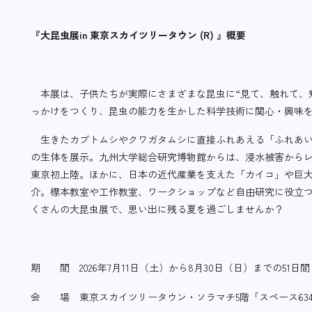
『大昆虫展in 東京スカイツリータウン (R) 』概要
本展は、子供たちが実際にさまざまな昆虫に“見て、触れて、
っかけをつくり、昆虫の能力を生かした科学技術に関心・興味
生きたカブトムシやクワガタムシに直接ふれあえる「ふれあい
の生体を展示。九州大学総合研究博物館からは、浸水被害から
東京初上陸。ほかに、日本の近代産業を支えた「カイコ」や巨
介。標本教室や工作教室、ワークショップなど自由研究に役立
くさんの大昆虫展で、思い出に残る夏を過ごしませんか？
期 間 2026年7月11日（土）から8月30日（日）までの51日
会 場 東京スカイツリータウン・ソラマチ5階「スペース63