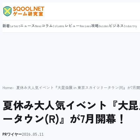
新着
ニュース
コラム
レビュー
攻略
ビジネス
Latest
News
Columns
Reviews
Guides
Industry
Home
夏休み大人気イベント『大昆虫展 in 東京スカイツリータウン(R)』が7月
夏休み大人気イベント『大昆虫
ータウン(R)』が7月開幕！
PRワイヤー
2026.05.11