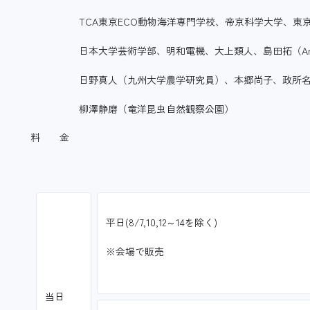
TCA東京ECO動物海洋専門学校、帝京科学大学、東京い
日本大学芸術学部、明和電機、大上類人、島田拓（AntR
日野真人（九州大学農学研究員）、本郷尚子、政所名積
柳澤静磨（竜洋昆虫自然観察公園）
料 金
平日(8/7,10,12～14を除く)
※会場で販売
当日