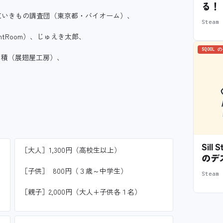
る！
きもの調査団（東京都・バイオーム）、
Stea
oom）、じゅえき太郎、
SQOOL 
（展翅屋工房）、
Sil
［大人］1,300円（高校生以上）
のデ
［子供］ 800円（３歳～中学生）
Stea
［親子］2,000円（大人+子供各１名）