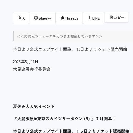
⎘
コピー
𝕏
🦋
@
L
X
Bluesky
Threads
LINE
＜＜発信元のニュースをそのまま掲載しています＞＞
本日より公式ウェブサイト開設、 15日より チケット販売開始
2026年5月11日
大昆虫展実行委員会
夏休み大人気イベント
『大昆虫展in東京スカイツリータウン (R) 』７月開幕！
本日より公式ウェブサイト開設、１５日よりチケット販売開始