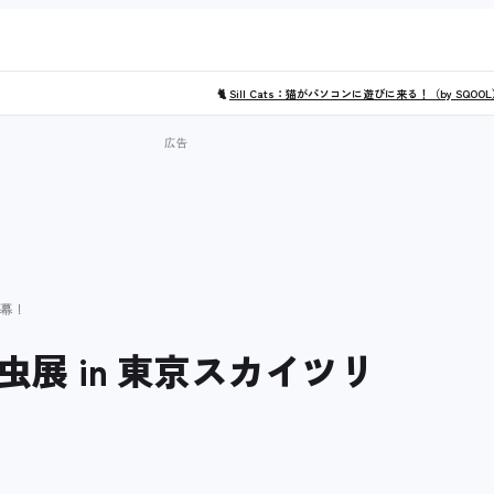
🐈
Sill Cats：猫がパソコンに遊びに来る！（by SQOO
開幕！
展 in 東京スカイツリ