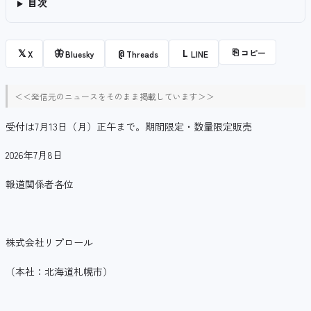
目次
⎘
コピー
𝕏
🦋
@
L
X
Bluesky
Threads
LINE
＜＜発信元のニュースをそのまま掲載しています＞＞
受付は7月13日（月）正午まで。期間限定・数量限定販売
2026年7月8日
報道関係者各位
株式会社リプロール
（本社：北海道札幌市）