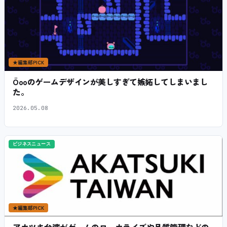
★
編集部PICK
Öooのゲームデザインが美しすぎて嫉妬してしまいまし
た。
2026.05.08
ビジネスニュース
★
編集部PICK