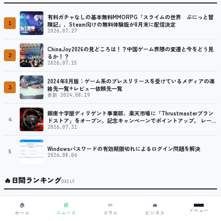
有料ガチャなしの基本無料MMORPG「スライムの世界 ぷにっと冒
1
険記」、Steam向けの無料体験版が8月末に配信決定
2026.07.27
ChinaJoy2026の見どころは！？中国ゲーム界隈の変遷と今をどう見
2
るか！？
2026.07.15
2024年8月版：ゲーム系のプレスリリースを受けているメディアの連
3
絡先一覧+レビュー依頼先一覧
更新 2024.08.19
銀座十字屋ディリゲント事業部、楽天市場に「Thrustmasterブラン
4
ドストア」をオープン。記念キャンペーンでポイントアップ。 レーシ
ング／フライトシム向けコントローラーを中心に、幅広くラインナッ
2026.07.31
プ
Windowsパスワードの有効期限切れによるログイン問題を解決
5
2026.08.06
🔥
日間ランキング
DAILY
2024年8月版：ゲーム系のプレスリリースを受けているメディアの連
🏠
📰
✏️
💼
1
メニュー
絡先一覧+レビュー依頼先一覧
ホーム
ニュース
コラム
ビジネス
更新 2024.08.19