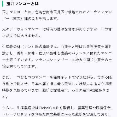
玉井マンゴーとは
玉井マンゴーとは、台湾台南市玉井区で栽培されたアーウィンマン
ゴー（愛文）種のことを指します。
元々アーウィンマンゴーは特有の濃厚な甘さがありますが、この甘
さだけではありません。
生産者の林（リン）氏の農場では、白亜土と呼ばれる石灰質土壌を
活かし、香り・甘味・程よい酸味と食感のバランスに優れたマンゴ
ーを育てています。フランスシャンパーニュ地方も同じ白亜土の土
壌と言われています。
また、一つひとつのマンゴーを保護ネットで守りながら、できる限
り樹上で熟させ、日本へ届く頃に最も美味しい状態になるよう収穫
時期を見極めています。栽培は露地栽培、ハウス栽培の2種ありま
す。
さらに、生産農場ではGlobalG.A.P.を取得し、農薬管理や環境保全、
トレーサビリティを含めた国際基準に沿った栽培を実践しており、