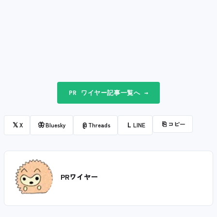
PR ワイヤー記事一覧へ →
⎘
コピー
𝕏
🦋
@
L
X
Bluesky
Threads
LINE
PRワイヤー