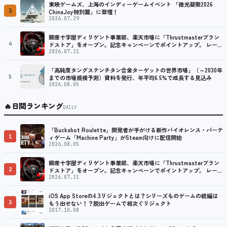
東映ゲームズ、上海のインディーゲームイベント 「微光凝聚2026
3
ChinaJoy特別篇」に登壇！
2026.07.29
銀座十字屋ディリゲント事業部、楽天市場に「Thrustmasterブラン
4
ドストア」をオープン。記念キャンペーンでポイントアップ。 レーシ
ング／フライトシム向けコントローラーを中心に、幅広くラインナッ
2026.07.31
プ
「高純度タングステンチタン合金ターゲットの世界市場」（～2030年
5
までの市場規模予測）資料を発行、年平均6.5%で成長する見込み
2026.08.05
🔥
日間ランキング
DAILY
「Buckshot Roulette」開発者が手がける新作バイオレンス・パーテ
1
ィゲーム「Machine Party」がSteam向けに配信開始
2026.08.05
銀座十字屋ディリゲント事業部、楽天市場に「Thrustmasterブラン
2
ドストア」をオープン。記念キャンペーンでポイントアップ。 レーシ
ング／フライトシム向けコントローラーを中心に、幅広くラインナッ
2026.07.31
プ
iOS App Storeの4.3リジェクトとは？シリーズものゲームの続編は
3
もう出せない！？脱出ゲームで相次ぐリジェクト
2017.10.08