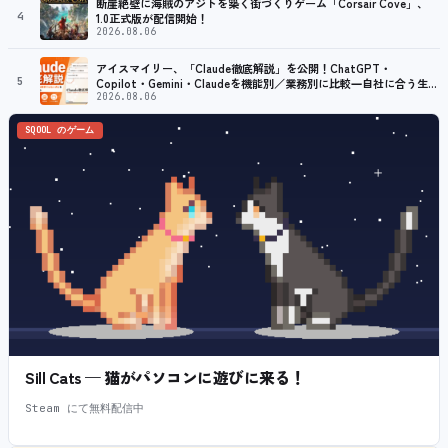
断崖絶壁に海賊のアジトを築く街づくりゲーム「Corsair Cove」、
4
1.0正式版が配信開始！
2026.08.06
アイスマイリー、「Claude徹底解説」を公開！ChatGPT・
5
Copilot・Gemini・Claudeを機能別／業務別に比較―自社に合う生成
AIの選び方がわかる実践ガイド
2026.08.06
SQOOL のゲーム
Sill Cats — 猫がパソコンに遊びに来る！
Steam にて無料配信中