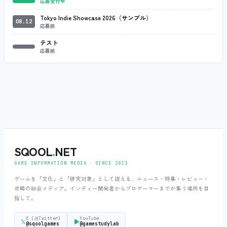
応募受付中
Tokyo Indie Showcase 2026（サンプル）
08.12
応募前
テスト
応募前
SQOOL
.
NET
GAME INFORMATION MEDIA ‧ SINCE 2013
ゲームを「文化」と「研究対象」として捉える、ニュース・特集・レビュー・
攻略の総合メディア。インディー開発者からプロゲーマーまでが集う場所を目
指して。
X (旧Twitter)
YouTube
𝕏
▶
@sqoolgames
@gamestudylab