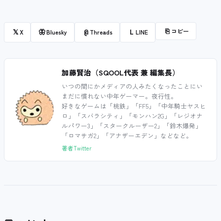
⎘
コピー
𝕏
🦋
@
L
X
Bluesky
Threads
LINE
加藤賢治（SQOOL代表 兼 編集長）
いつの間にかメディアの人みたくなったことにい
まだに慣れない中年ゲーマー。夜行性。
好きなゲームは「桃鉄」「FF5」「中年騎士ヤスヒ
ロ」「スバラシティ」「モンハン2G」「レジオナ
ルパワー3」「スタークルーザー2」「鈴木爆発」
「ロマサガ2」「アナザーエデン」などなど。
著者Twitter