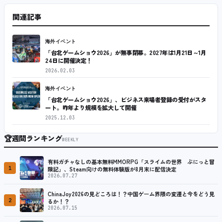
関連記事
海外イベント
「台北ゲームショウ2026」が無事閉幕。2027年は1月21日～1月
24日に開催決定！
2026.02.03
海外イベント
「台北ゲームショウ2026」、ビジネス来場者登録の受付がスタ
ート。昨年より規模を拡大して開催
2025.12.03
🏆
週間ランキング
WEEKLY
有料ガチャなしの基本無料MMORPG「スライムの世界 ぷにっと冒
1
険記」、Steam向けの無料体験版が8月末に配信決定
2026.07.27
ChinaJoy2026の見どころは！？中国ゲーム界隈の変遷と今をどう見
2
るか！？
2026.07.15