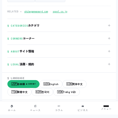
‧
RELATED →
shibagameaward.com
sqool.co.jp
＋
カテゴリ
§ CATEGORIES
＋
コーナー
§ CORNERS
＋
サイト情報
§ ABOUT
＋
法務・規約
§ LEGAL
§ LANGUAGE
🇯🇵
🇺🇸
🇨🇳
日本語
English
简体中文
● CURRENT
🇹🇼
🇰🇷
🇻🇳
繁體中文
한국어
Tiếng Việt
© 2018-2026
sqool.co.jp
‧ All rights reserved.
v3.0.0
‧
build 20260505
‧
🏠
📰
✏️
💼
メニュー
● ALL SYSTEMS NORMAL
ホーム
ニュース
コラム
ビジネス