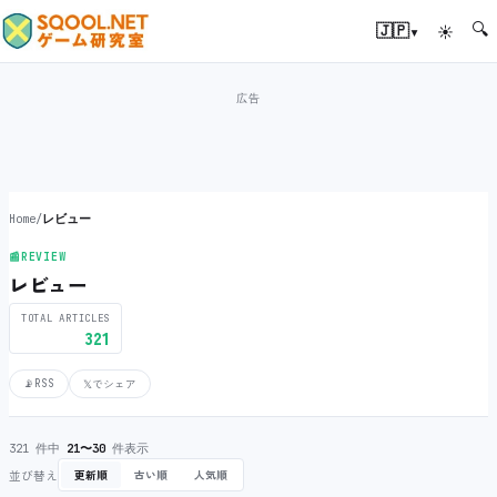
🔍
▾
🇯🇵
☀
Home
/
レビュー
📰
REVIEW
レビュー
TOTAL ARTICLES
321
📡
RSS
𝕏
でシェア
321 件中
21〜30
件表示
並び替え
更新順
古い順
人気順