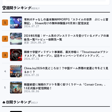
🏆
週間ランキング
WEEKLY
有料ガチャなしの基本無料MMORPG「スライムの世界 ぷにっと冒
1
険記」、Steam向けの無料体験版が8月末に配信決定
2026.07.27
2024年8月版：ゲーム系のプレスリリースを受けているメディアの連
2
絡先一覧+レビュー依頼先一覧
更新 2024.08.19
銀座十字屋ディリゲント事業部、楽天市場に「Thrustmasterブラン
3
ドストア」をオープン。記念キャンペーンでポイントアップ。 …
2026.07.31
ChinaJoy2026の見どころは！？中国ゲーム界隈の変遷と今をどう見
4
るか！？
2026.07.15
断崖絶壁に海賊のアジトを築く街づくりゲーム「Corsair Cove」、
5
1.0正式版が配信開始！
2026.08.06
🔥
日間ランキング
DAILY