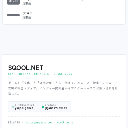
08.12
応募前
テスト
応募前
SQOOL
.
NET
GAME INFORMATION MEDIA ‧ SINCE 2013
ゲームを「文化」と「研究対象」として捉える、ニュース・特集・レビュー・
攻略の総合メディア。インディー開発者からプロゲーマーまでが集う場所を目
指して。
X (旧Twitter)
YouTube
𝕏
▶
@sqoolgames
@gamestudylab
‧
RELATED →
shibagameaward.com
sqool.co.jp