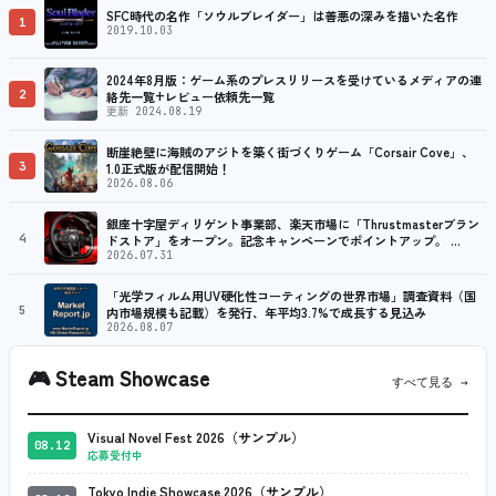
SFC時代の名作「ソウルブレイダー」は善悪の深みを描いた名作
1
2019.10.03
2024年8月版：ゲーム系のプレスリリースを受けているメディアの連
2
絡先一覧+レビュー依頼先一覧
更新 2024.08.19
断崖絶壁に海賊のアジトを築く街づくりゲーム「Corsair Cove」、
3
1.0正式版が配信開始！
2026.08.06
銀座十字屋ディリゲント事業部、楽天市場に「Thrustmasterブラン
4
ドストア」をオープン。記念キャンペーンでポイントアップ。 …
2026.07.31
「光学フィルム用UV硬化性コーティングの世界市場」調査資料（国
5
内市場規模も記載）を発行、年平均3.7%で成長する見込み
2026.08.07
🎮
Steam Showcase
すべて見る →
Visual Novel Fest 2026（サンプル）
08.12
応募受付中
Tokyo Indie Showcase 2026（サンプル）