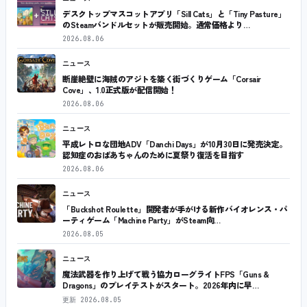
デスクトップマスコットアプリ「Sill Cats」と「Tiny Pasture」
のSteamバンドルセットが販売開始。通常価格より…
2026.08.06
ニュース
断崖絶壁に海賊のアジトを築く街づくりゲーム「Corsair
Cove」、1.0正式版が配信開始！
2026.08.06
ニュース
平成レトロな団地ADV「Danchi Days」が10月30日に発売決定。
認知症のおばあちゃんのために夏祭り復活を目指す
2026.08.06
ニュース
「Buckshot Roulette」開発者が手がける新作バイオレンス・パ
ーティゲーム「Machine Party」がSteam向…
2026.08.05
ニュース
魔法武器を作り上げて戦う協力ローグライトFPS「Guns &
Dragons」のプレイテストがスタート。2026年内に早…
更新
2026.08.05