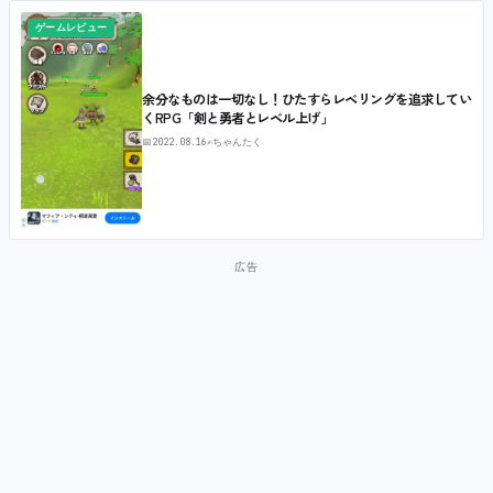
ゲームレビュー
余分なものは一切なし！ひたすらレベリングを追求してい
くRPG「剣と勇者とレベル上げ」
📅
2022.08.16
✍
ちゃんたく