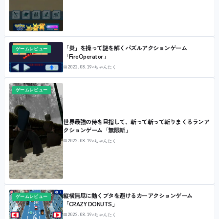
「炎」を操って謎を解くパズルアクションゲーム
ゲームレビュー
「FireOperator」
📅
2022.08.19
✍
ちゃんたく
ゲームレビュー
世界最強の侍を目指して、斬って斬って斬りまくるランア
クションゲーム「無限斬」
📅
2022.08.19
✍
ちゃんたく
縦横無尽に動くブタを避けるカーアクションゲーム
ゲームレビュー
「CRAZY DONUTS」
📅
2022.08.19
✍
ちゃんたく