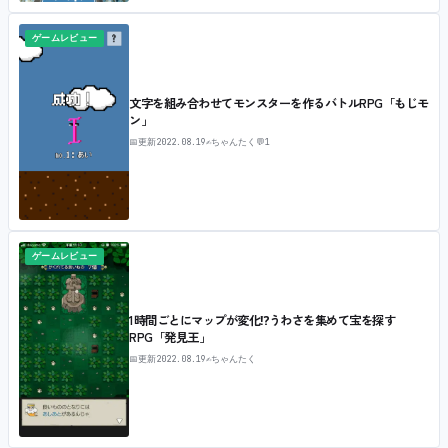
ゲームレビュー
文字を組み合わせてモンスターを作るバトルRPG「もじモ
ン」
📅
更新
2022.08.19
✍
ちゃんたく
💬
1
ゲームレビュー
1時間ごとにマップが変化⁉うわさを集めて宝を探す
RPG「発見王」
📅
更新
2022.08.19
✍
ちゃんたく