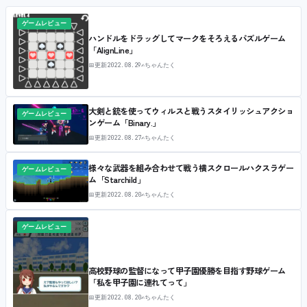
ゲームレビュー
ハンドルをドラッグしてマークをそろえるパズルゲーム
「AlignLine」
📅
更新
2022.08.29
✍
ちゃんたく
大剣と銃を使ってウィルスと戦うスタイリッシュアクショ
ゲームレビュー
ンゲーム「Binary.」
📅
更新
2022.08.27
✍
ちゃんたく
様々な武器を組み合わせて戦う横スクロールハクスラゲー
ゲームレビュー
ム「Starchild」
📅
更新
2022.08.20
✍
ちゃんたく
ゲームレビュー
高校野球の監督になって甲子園優勝を目指す野球ゲーム
「私を甲子園に連れてって」
📅
更新
2022.08.20
✍
ちゃんたく