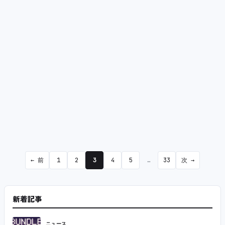
← 前
1
2
3
4
5
…
33
次 →
新着記事
ニュース