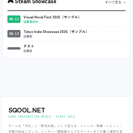
🎮
Steam Showcase
すべて見る →
Visual Novel Fest 2026（サンプル）
08.12
応募受付中
Tokyo Indie Showcase 2026（サンプル）
08.12
応募前
テスト
応募前
SQOOL
.
NET
GAME INFORMATION MEDIA ‧ SINCE 2013
ゲームを「文化」と「研究対象」として捉える、ニュース・特集・レビュー・
攻略の総合メディア。インディー開発者からプロゲーマーまでが集う場所を目