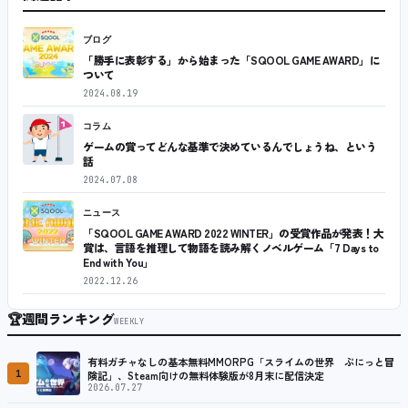
ブログ
「勝手に表彰する」から始まった「SQOOL GAME AWARD」に
ついて
2024.08.19
コラム
ゲームの賞ってどんな基準で決めているんでしょうね、という
話
2024.07.08
ニュース
「SQOOL GAME AWARD 2022 WINTER」の受賞作品が発表！大
賞は、言語を推理して物語を読み解くノベルゲーム「7 Days to
End with You」
2022.12.26
🏆
週間ランキング
WEEKLY
有料ガチャなしの基本無料MMORPG「スライムの世界 ぷにっと冒
1
険記」、Steam向けの無料体験版が8月末に配信決定
2026.07.27