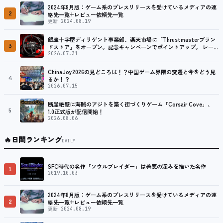
2024年8月版：ゲーム系のプレスリリースを受けているメディアの連
2
絡先一覧+レビュー依頼先一覧
更新 2024.08.19
銀座十字屋ディリゲント事業部、楽天市場に「Thrustmasterブラン
3
ドストア」をオープン。記念キャンペーンでポイントアップ。 レーシ
ング／フライトシム向けコントローラーを中心に、幅広くラインナッ
2026.07.31
プ
ChinaJoy2026の見どころは！？中国ゲーム界隈の変遷と今をどう見
4
るか！？
2026.07.15
断崖絶壁に海賊のアジトを築く街づくりゲーム「Corsair Cove」、
5
1.0正式版が配信開始！
2026.08.06
🔥
日間ランキング
DAILY
SFC時代の名作「ソウルブレイダー」は善悪の深みを描いた名作
1
2019.10.03
2024年8月版：ゲーム系のプレスリリースを受けているメディアの連
2
絡先一覧+レビュー依頼先一覧
更新 2024.08.19