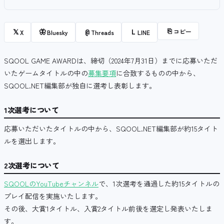
⎘
コピー
𝕏
🦋
@
L
X
Bluesky
Threads
LINE
SQOOL GAME AWARDは、締切（2024年7月31日）までに応募いただ
いたゲームタイトルの中の
募集要項
に合致するものの中から、
SQOOL.NET編集部が独自に選考し表彰します。
1次選考について
応募いただいたタイトルの中から、SQOOL.NET編集部が約15タイト
ルを選出します。
2次選考について
SQOOLのYouTubeチャンネル
で、1次選考を通過した約15タイトルの
プレイ配信を実施いたします。
その後、大賞1タイトル、入賞2タイトル前後を選定し発表いたしま
す。