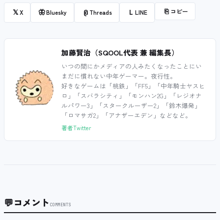
⎘
コピー
𝕏
🦋
@
L
X
Bluesky
Threads
LINE
加藤賢治（SQOOL代表 兼 編集長）
いつの間にかメディアの人みたくなったことにい
まだに慣れない中年ゲーマー。夜行性。
好きなゲームは「桃鉄」「FF5」「中年騎士ヤスヒ
ロ」「スバラシティ」「モンハン2G」「レジオナ
ルパワー3」「スタークルーザー2」「鈴木爆発」
「ロマサガ2」「アナザーエデン」などなど。
著者Twitter
💬
コメント
COMMENTS