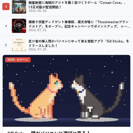
断崖絶壁に海賊のアジトを築く街づくりゲーム「Corsair Cove」、
3
1.0正式版が配信開始！
2026.08.06
銀座十字屋ディリゲント事業部、楽天市場に「Thrustmasterブラン
4
ドストア」をオープン。記念キャンペーンでポイントアップ。 レーシ
ング／フライトシム向けコントローラーを中心に、幅広くラインナッ
2026.07.31
プ
怠け者の棒人間がパソコンにやって来る常駐アプリ「Sill Sticks」を
5
リリースしました！
2026.07.20
SQOOL のゲーム