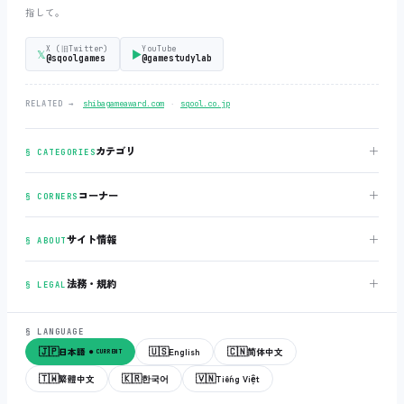
指して。
X (旧Twitter)
YouTube
𝕏
▶
@sqoolgames
@gamestudylab
‧
RELATED →
shibagameaward.com
sqool.co.jp
＋
カテゴリ
§ CATEGORIES
＋
コーナー
§ CORNERS
＋
サイト情報
§ ABOUT
＋
法務・規約
§ LEGAL
§ LANGUAGE
🇯🇵
🇺🇸
🇨🇳
日本語
English
简体中文
● CURRENT
🇹🇼
🇰🇷
🇻🇳
繁體中文
한국어
Tiếng Việt