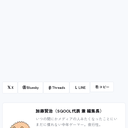
⎘
コピー
𝕏
🦋
@
L
X
Bluesky
Threads
LINE
加藤賢治（SQOOL代表 兼 編集長）
いつの間にかメディアの人みたくなったことにい
まだに慣れない中年ゲーマー。夜行性。