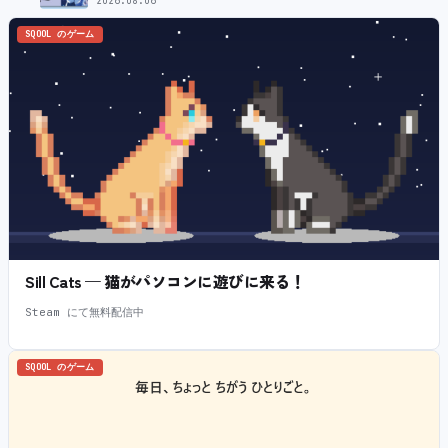
生産で販売決定！ ８月７日（金）15：00から受注開始
2026.08.06
SQOOL のゲーム
Sill Cats — 猫がパソコンに遊びに来る！
Steam にて無料配信中
SQOOL のゲーム