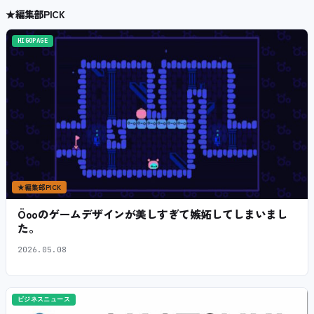
★
編集部PICK
HIGOPAGE
★
編集部PICK
Öooのゲームデザインが美しすぎて嫉妬してしまいまし
た。
2026.05.08
ビジネスニュース