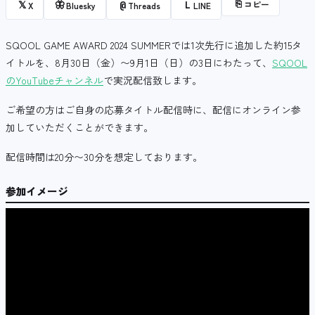
⎘
コピー
𝕏
🦋
@
L
X
Bluesky
Threads
LINE
SQOOL GAME AWARD 2024 SUMMERでは1次先行に追加した約15タ
イトルを、8月30日（金）〜9月1日（日）の3日にわたって、
SQOOL
のYouTubeチャンネル
で実況配信致します。
ご希望の方はご自身の応募タイトル配信時に、配信にオンライン参
加していただくことができます。
配信時間は20分〜30分を想定しております。
参加イメージ