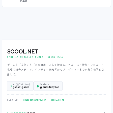
応募前
SQOOL
.
NET
GAME INFORMATION MEDIA ‧ SINCE 2013
ゲームを「文化」と「研究対象」として捉える、ニュース・特集・レビュー・
攻略の総合メディア。インディー開発者からプロゲーマーまでが集う場所を目
指して。
X (旧Twitter)
YouTube
𝕏
▶
@sqoolgames
@gamestudylab
‧
RELATED →
shibagameaward.com
sqool.co.jp