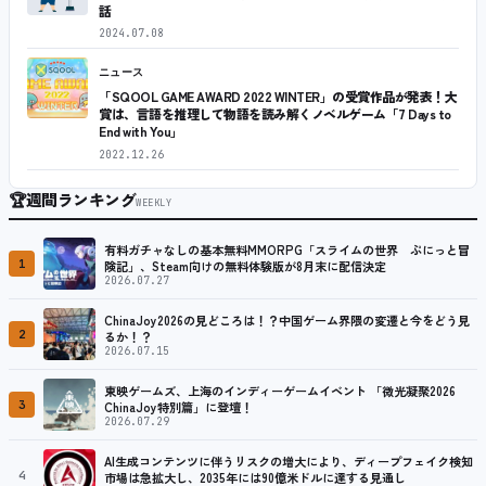
話
2024.07.08
ニュース
「SQOOL GAME AWARD 2022 WINTER」の受賞作品が発表！大
賞は、言語を推理して物語を読み解くノベルゲーム「7 Days to
End with You」
2022.12.26
🏆
週間ランキング
WEEKLY
有料ガチャなしの基本無料MMORPG「スライムの世界 ぷにっと冒
1
険記」、Steam向けの無料体験版が8月末に配信決定
2026.07.27
ChinaJoy2026の見どころは！？中国ゲーム界隈の変遷と今をどう見
2
るか！？
2026.07.15
東映ゲームズ、上海のインディーゲームイベント 「微光凝聚2026
3
ChinaJoy特別篇」に登壇！
2026.07.29
AI生成コンテンツに伴うリスクの増大により、ディープフェイク検知
4
市場は急拡大し、2035年には90億米ドルに達する見通し