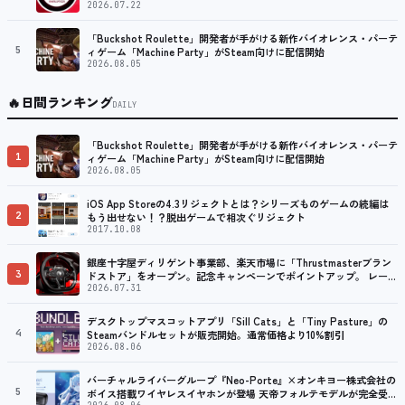
2026.07.22
「Buckshot Roulette」開発者が手がける新作バイオレンス・パーテ
5
ィゲーム「Machine Party」がSteam向けに配信開始
2026.08.05
🔥
日間ランキング
DAILY
「Buckshot Roulette」開発者が手がける新作バイオレンス・パーテ
1
ィゲーム「Machine Party」がSteam向けに配信開始
2026.08.05
iOS App Storeの4.3リジェクトとは？シリーズものゲームの続編は
2
もう出せない！？脱出ゲームで相次ぐリジェクト
2017.10.08
銀座十字屋ディリゲント事業部、楽天市場に「Thrustmasterブラン
3
ドストア」をオープン。記念キャンペーンでポイントアップ。 レーシ
ング／フライトシム向けコントローラーを中心に、幅広くラインナッ
2026.07.31
プ
デスクトップマスコットアプリ「Sill Cats」と「Tiny Pasture」の
4
Steamバンドルセットが販売開始。通常価格より10%割引
2026.08.06
バーチャルライバーグループ『Neo-Porte』×オンキヨー株式会社の
5
ボイス搭載ワイヤレスイヤホンが登場 天帝フォルテモデルが完全受注