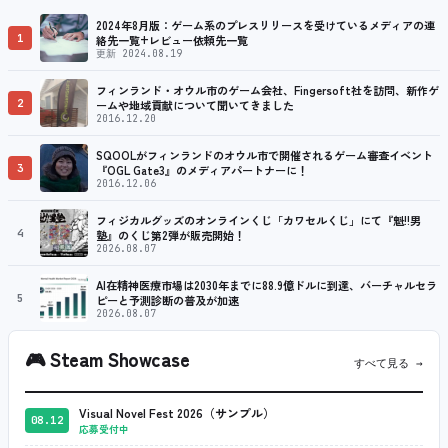
2024年8月版：ゲーム系のプレスリリースを受けているメディアの連
1
絡先一覧+レビュー依頼先一覧
更新 2024.08.19
フィンランド・オウル市のゲーム会社、Fingersoft社を訪問、新作ゲ
2
ームや地域貢献について聞いてきました
2016.12.20
SQOOLがフィンランドのオウル市で開催されるゲーム審査イベント
3
『OGL Gate3』のメディアパートナーに！
2016.12.06
フィジカルグッズのオンラインくじ「カワセルくじ」にて『魁!!男
4
塾』のくじ第2弾が販売開始！
2026.08.07
AI在精神医療市場は2030年までに88.9億ドルに到達、バーチャルセラ
5
ピーと予測診断の普及が加速
2026.08.07
🎮
Steam Showcase
すべて見る →
Visual Novel Fest 2026（サンプル）
08.12
応募受付中