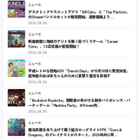
ニュース
デスクトップマスコットアプリ「Sill Cats」と「Tiny Pasture」
のSteamバンドルセットが販売開始。通常価格より…
2026.08.06
ニュース
断崖絶壁に海賊のアジトを築く街づくりゲーム「Corsair
Cove」、1.0正式版が配信開始！
2026.08.06
ニュース
平成レトロな団地ADV「Danchi Days」が10月30日に発売決定。
認知症のおばあちゃんのために夏祭り復活を目指す
2026.08.06
ニュース
「Buckshot Roulette」開発者が手がける新作バイオレンス・パ
ーティゲーム「Machine Party」がSteam向…
2026.08.05
ニュース
魔法武器を作り上げて戦う協力ローグライトFPS「Guns &
Dragons」のプレイテストがスタート。2026年内に早…