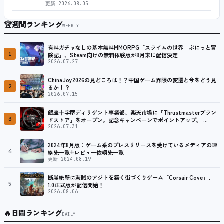
更新
2026.08.05
🏆
週間ランキング
WEEKLY
有料ガチャなしの基本無料MMORPG「スライムの世界 ぷにっと冒
1
険記」、Steam向けの無料体験版が8月末に配信決定
2026.07.27
ChinaJoy2026の見どころは！？中国ゲーム界隈の変遷と今をどう見
2
るか！？
2026.07.15
銀座十字屋ディリゲント事業部、楽天市場に「Thrustmasterブラン
3
ドストア」をオープン。記念キャンペーンでポイントアップ。 …
2026.07.31
2024年8月版：ゲーム系のプレスリリースを受けているメディアの連
4
絡先一覧+レビュー依頼先一覧
更新 2024.08.19
断崖絶壁に海賊のアジトを築く街づくりゲーム「Corsair Cove」、
5
1.0正式版が配信開始！
2026.08.06
🔥
日間ランキング
DAILY