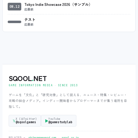
Tokyo Indie Showcase 2026（サンプル）
08.12
応募前
テスト
応募前
SQOOL
.
NET
GAME INFORMATION MEDIA ‧ SINCE 2013
ゲームを「文化」と「研究対象」として捉える、ニュース・特集・レビュー・
攻略の総合メディア。インディー開発者からプロゲーマーまでが集う場所を目
指して。
X (旧Twitter)
YouTube
𝕏
▶
@sqoolgames
@gamestudylab
‧
RELATED →
shibagameaward.com
sqool.co.jp