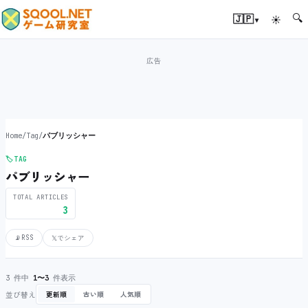
🔍
▾
🇯🇵
☀
Home
/
Tag
/
パブリッシャー
🏷️
TAG
パブリッシャー
TOTAL ARTICLES
3
📡
RSS
𝕏
でシェア
3 件中
1〜3
件表示
並び替え
更新順
古い順
人気順