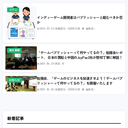
コラム
インディーゲーム開発者はパブリッシャーと組むべきか否
か
📅
2024.03.11
✍
加藤賢治（SQOOL代表 兼 編集長）
海外展開
「ゲームパブリッシャーって何やってるの？」勉強会レポ
ート、 日本の賈船と中国のJoyPac2社が懇切丁寧に解説！
📅
2019.06.27
✍
岡安 学
勉強会、「ゲームのビジネスを加速させよう！ゲームパブ
お知らせ
リッシャーって何やってるの？」を開催いたします
📅
2019.06.01
✍
加藤賢治（SQOOL代表 兼 編集長）
新着記事