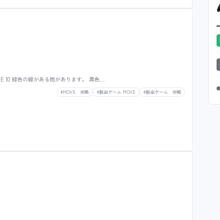
GE 10 緑色の線がある筒があります。 黒色…
#MOVE 攻略
#脱出ゲーム MOVE
#脱出ゲーム 攻略