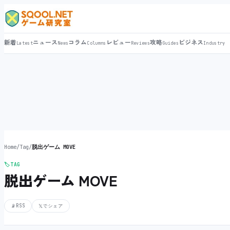
新着
ニュース
コラム
レビュー
攻略
ビジネス
Latest
News
Columns
Reviews
Guides
Industry
Home
/
Tag
/
脱出ゲーム MOVE
🏷️
TAG
脱出ゲーム MOVE
📡
RSS
𝕏
でシェア