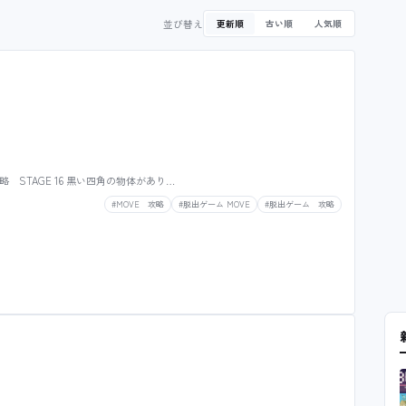
並び替え
更新順
古い順
人気順
攻略 STAGE 16 黒い四角の物体があり…
#MOVE 攻略
#脱出ゲーム MOVE
#脱出ゲーム 攻略