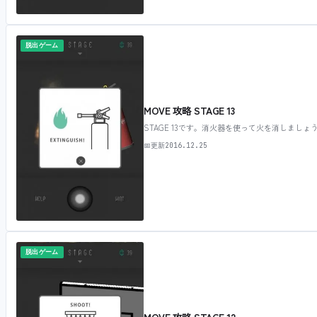
脱出ゲーム
MOVE 攻略 STAGE 13
STAGE 13です。消火器を使って火を消しましょう
📅
更新
2016.12.25
脱出ゲーム