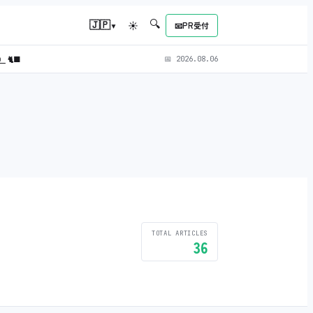
🔍
▾
🇯🇵
☀
📧
PR受付
L）
🐈‍⬛
📅
2026.08.06
TOTAL ARTICLES
36