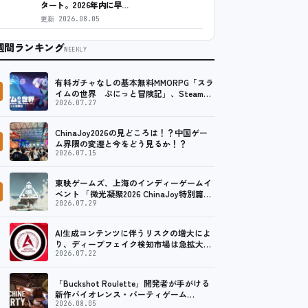
タート。2026年内に早…
更新
2026.08.05
週間ランキング
WEEKLY
有料ガチャなしの基本無料MMORPG「スラ
イムの世界 ぷにっと冒険記」、Steam向
けの無料体験版が8月末に配信決定
2026.07.27
ChinaJoy2026の見どころは！？中国ゲー
ム界隈の変遷と今をどう見るか！？
2026.07.15
東映ゲームズ、上海のインディーゲームイ
ベント 「微光凝聚2026 ChinaJoy特別篇」
に登壇！
2026.07.29
AI生成コンテンツに伴うリスクの増大によ
り、ディープフェイク検知市場は急拡大
し、2035年には90億米ドルに達する見通し
2026.07.22
「Buckshot Roulette」開発者が手がける
新作バイオレンス・パーティゲーム
「Machine Party」がSteam向…
2026.08.05