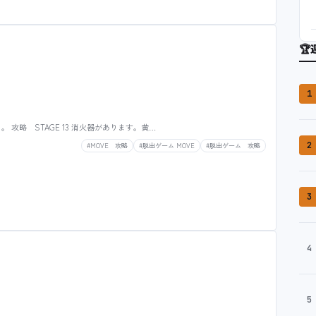
🏆
1
。 攻略 STAGE 13 消火器があります。黄…
2
#MOVE 攻略
#脱出ゲーム MOVE
#脱出ゲーム 攻略
3
4
5