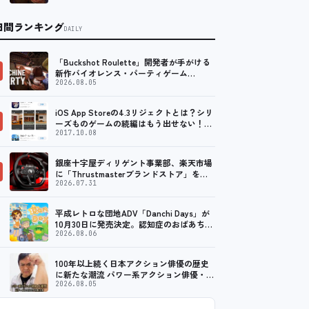
日間ランキング
DAILY
「Buckshot Roulette」開発者が手がける
新作バイオレンス・パーティゲーム
「Machine Party」がSteam向…
2026.08.05
iOS App Storeの4.3リジェクトとは？シリ
ーズものゲームの続編はもう出せない！？
脱出ゲームで相次ぐリジェクト
2017.10.08
銀座十字屋ディリゲント事業部、楽天市場
に「Thrustmasterブランドストア」をオ
ープン。記念キャンペーンでポイントアッ
2026.07.31
プ。 …
平成レトロな団地ADV「Danchi Days」が
10月30日に発売決定。認知症のおばあちゃ
んのために夏祭り復活を目指す
2026.08.06
100年以上続く日本アクション俳優の歴史
に新たな潮流 パワー系アクション俳優・大
東賢が切り拓く次世代アクション
2026.08.05