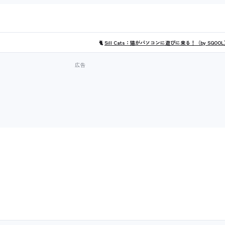
🐈
Sill Cats：猫がパソコンに遊びに来る！（by SQOO