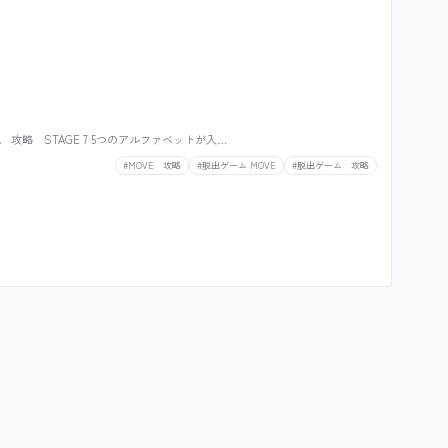
 攻略 STAGE 7 5つのアルファベットが入…
#MOVE 攻略
#脱出ゲーム MOVE
#脱出ゲーム 攻略