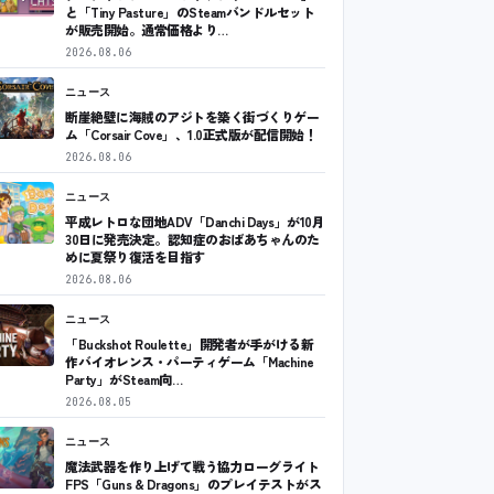
と「Tiny Pasture」のSteamバンドルセット
が販売開始。通常価格より…
2026.08.06
ニュース
断崖絶壁に海賊のアジトを築く街づくりゲー
ム「Corsair Cove」、1.0正式版が配信開始！
2026.08.06
ニュース
平成レトロな団地ADV「Danchi Days」が10月
30日に発売決定。認知症のおばあちゃんのた
めに夏祭り復活を目指す
2026.08.06
ニュース
「Buckshot Roulette」開発者が手がける新
作バイオレンス・パーティゲーム「Machine
Party」がSteam向…
2026.08.05
ニュース
魔法武器を作り上げて戦う協力ローグライト
FPS「Guns & Dragons」のプレイテストがス