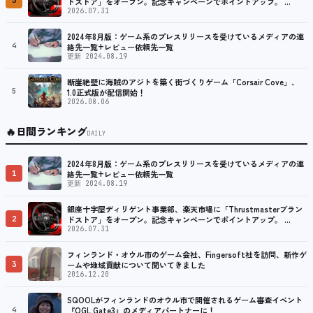
3
ドストア」をオープン。記念キャンペーンでポイントアップ。 …
2026.07.31
2024年8月版：ゲーム系のプレスリリースを受けているメディアの連
4
絡先一覧+レビュー依頼先一覧
更新 2024.08.19
断崖絶壁に海賊のアジトを築く街づくりゲーム「Corsair Cove」、
5
1.0正式版が配信開始！
2026.08.06
🔥
日間ランキング
DAILY
2024年8月版：ゲーム系のプレスリリースを受けているメディアの連
1
絡先一覧+レビュー依頼先一覧
更新 2024.08.19
銀座十字屋ディリゲント事業部、楽天市場に「Thrustmasterブラン
2
ドストア」をオープン。記念キャンペーンでポイントアップ。 …
2026.07.31
フィンランド・オウル市のゲーム会社、Fingersoft社を訪問、新作ゲ
3
ームや地域貢献について聞いてきました
2016.12.20
SQOOLがフィンランドのオウル市で開催されるゲーム審査イベント
4
『OGL Gate3』のメディアパートナーに！