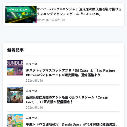
サイバーパンク×ニンジャ！ 近未来の摩天楼を駆け抜ける
ゲームレビュー
ランニングアクションゲーム「SLASHRUN」
📅
2019.07.12
✍
篭谷千穂
新着記事
ニュース
デスクトップマスコットアプリ「Sill Cats」と「Tiny Pasture」
のSteamバンドルセットが販売開始。通常価格より…
2026.08.06
ニュース
断崖絶壁に海賊のアジトを築く街づくりゲーム「Corsair
Cove」、1.0正式版が配信開始！
2026.08.06
ニュース
平成レトロな団地ADV「Danchi Days」が10月30日に発売決定。