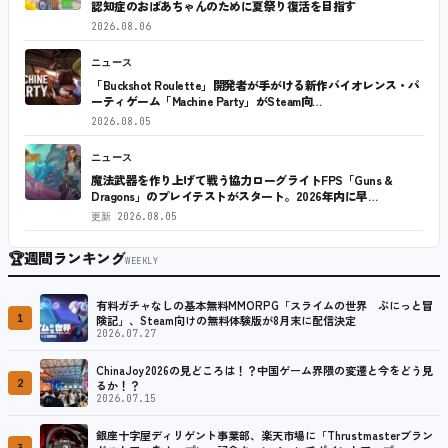
認知症のおばあちゃんのために夏祭り復活を目指す
2026.08.06
ニュース
「Buckshot Roulette」開発者が手がける新作バイオレンス・パ
ーティゲーム「Machine Party」がSteam向…
2026.08.05
ニュース
魔法武器を作り上げて戦う協力ローグライトFPS「Guns &
Dragons」のプレイテストがスタート。2026年内に早…
更新
2026.08.05
🏆
週間ランキング
WEEKLY
有料ガチャなしの基本無料MMORPG「スライムの世界 ぷにっと冒
1
険記」、Steam向けの無料体験版が8月末に配信決定
2026.07.27
ChinaJoy2026の見どころは！？中国ゲーム界隈の変遷と今をどう見
2
るか！？
2026.07.15
銀座十字屋ディリゲント事業部、楽天市場に「Thrustmasterブラン