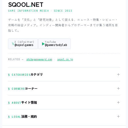
SQOOL
.
NET
GAME INFORMATION MEDIA ‧ SINCE 2013
ゲームを「文化」と「研究対象」として捉える、ニュース・特集・レビュー・
攻略の総合メディア。インディー開発者からプロゲーマーまでが集う場所を目
指して。
X (旧Twitter)
YouTube
𝕏
▶
@sqoolgames
@gamestudylab
‧
RELATED →
shibagameaward.com
sqool.co.jp
＋
カテゴリ
§ CATEGORIES
＋
コーナー
§ CORNERS
＋
サイト情報
§ ABOUT
＋
法務・規約
§ LEGAL