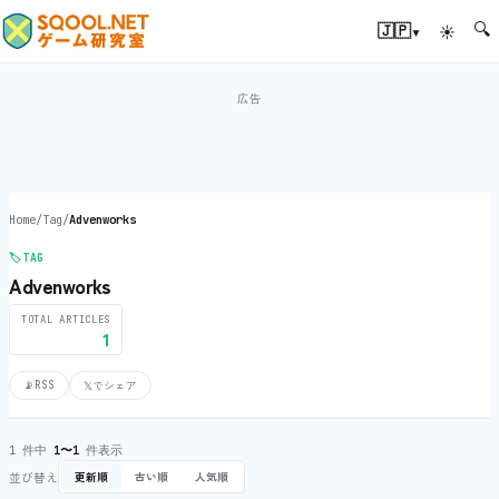
🔍
▾
🇯🇵
☀
Home
/
Tag
/
Advenworks
🏷️
TAG
Advenworks
TOTAL ARTICLES
1
📡
RSS
𝕏
でシェア
1 件中
1〜1
件表示
並び替え
更新順
古い順
人気順