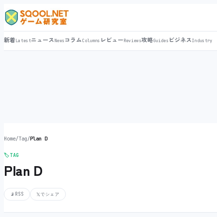
新着
ニュース
コラム
レビュー
攻略
ビジネス
Latest
News
Columns
Reviews
Guides
Industry
Home
/
Tag
/
Plan D
🏷️
TAG
Plan D
📡
RSS
𝕏
でシェア