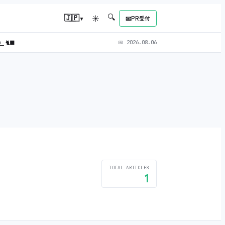
🔍
▾
🇯🇵
☀
📧
PR受付
L）
🐈‍⬛
📅
2026.08.06
TOTAL ARTICLES
1