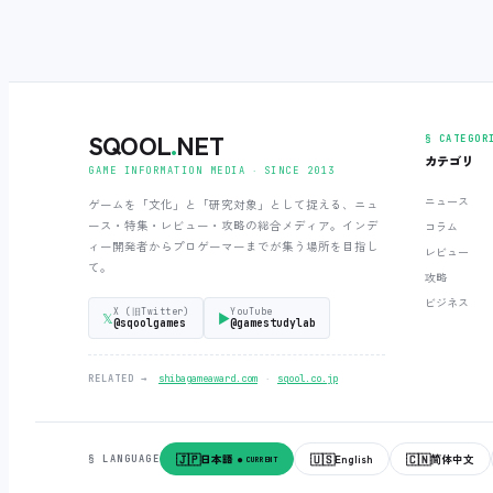
SQOOL
.
NET
§ CATEGOR
カテゴリ
GAME INFORMATION MEDIA ‧ SINCE 2013
ニュース
ゲームを「文化」と「研究対象」として捉える、ニュ
ース・特集・レビュー・攻略の総合メディア。インデ
コラム
ィー開発者からプロゲーマーまでが集う場所を目指し
レビュー
て。
攻略
ビジネス
X (旧Twitter)
YouTube
𝕏
▶
@sqoolgames
@gamestudylab
‧
RELATED →
shibagameaward.com
sqool.co.jp
🇯🇵
🇺🇸
🇨🇳
日本語
English
简体中文
§ LANGUAGE
● CURRENT