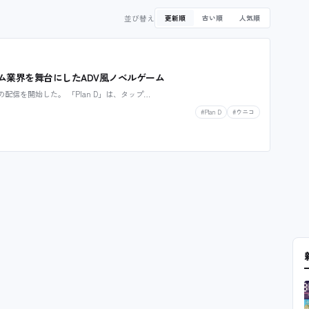
並び替え
更新順
古い順
人気順
ーム業界を舞台にしたADV風ノベルゲーム
」の配信を開始した。 「Plan D」は、タップ…
#Plan D
#ウニコ