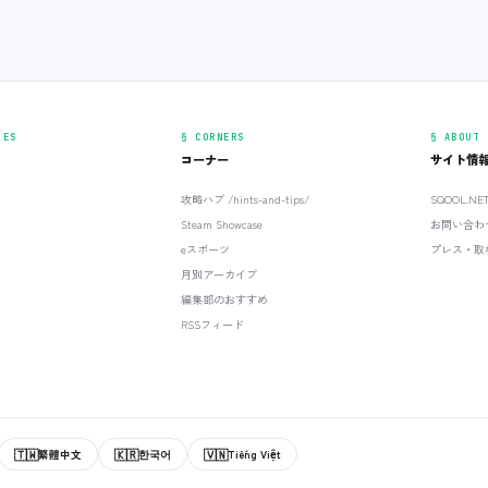
IES
§ CORNERS
§ ABOUT
コーナー
サイト情
攻略ハブ /hints-and-tips/
SQOOL.N
Steam Showcase
お問い合わ
eスポーツ
プレス・取
月別アーカイブ
編集部のおすすめ
RSSフィード
🇹🇼
🇰🇷
🇻🇳
繁體中文
한국어
Tiếng Việt