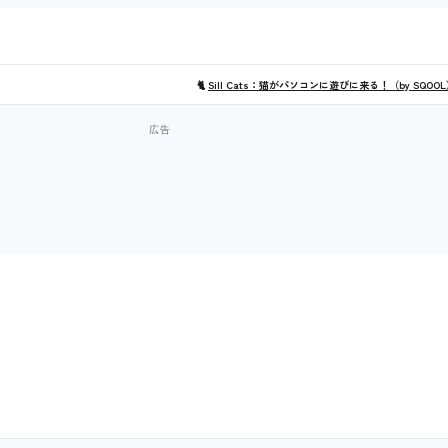
🐈
Sill Cats：猫がパソコンに遊びに来る！（by SQOO