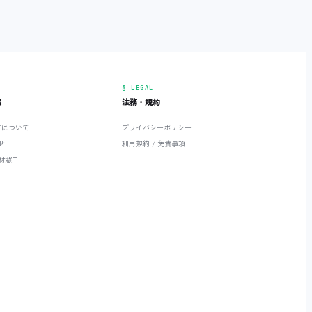
§ LEGAL
報
法務・規約
ETについて
プライバシーポリシー
せ
利用規約 / 免責事項
材窓口