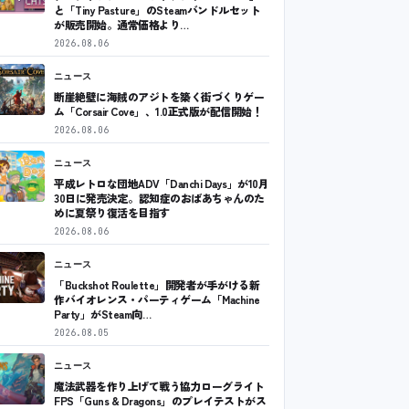
と「Tiny Pasture」のSteamバンドルセット
が販売開始。通常価格より…
2026.08.06
ニュース
断崖絶壁に海賊のアジトを築く街づくりゲー
ム「Corsair Cove」、1.0正式版が配信開始！
2026.08.06
ニュース
平成レトロな団地ADV「Danchi Days」が10月
30日に発売決定。認知症のおばあちゃんのた
めに夏祭り復活を目指す
2026.08.06
ニュース
「Buckshot Roulette」開発者が手がける新
作バイオレンス・パーティゲーム「Machine
Party」がSteam向…
2026.08.05
ニュース
魔法武器を作り上げて戦う協力ローグライト
FPS「Guns & Dragons」のプレイテストがス