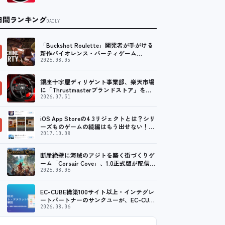
日間ランキング
DAILY
「Buckshot Roulette」開発者が手がける
新作バイオレンス・パーティゲーム
「Machine Party」がSteam向…
2026.08.05
銀座十字屋ディリゲント事業部、楽天市場
に「Thrustmasterブランドストア」をオ
ープン。記念キャンペーンでポイントアッ
2026.07.31
プ。 …
iOS App Storeの4.3リジェクトとは？シリ
ーズものゲームの続編はもう出せない！？
脱出ゲームで相次ぐリジェクト
2017.10.08
断崖絶壁に海賊のアジトを築く街づくりゲ
ーム「Corsair Cove」、1.0正式版が配信開
始！
2026.08.06
EC-CUBE構築100サイト以上・インテグレ
ートパートナーのサンクユーが、EC-CUBE
導入判断のポイントを公開 ～「EC-CU…
2026.08.06