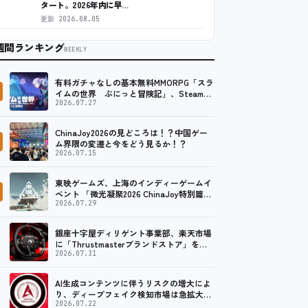
タート。2026年内に早…
更新
2026.08.05
週間ランキング
WEEKLY
有料ガチャなしの基本無料MMORPG「スラ
イムの世界 ぷにっと冒険記」、Steam向
けの無料体験版が8月末に配信決定
2026.07.27
ChinaJoy2026の見どころは！？中国ゲー
ム界隈の変遷と今をどう見るか！？
2026.07.15
東映ゲームズ、上海のインディーゲームイ
ベント 「微光凝聚2026 ChinaJoy特別篇」
に登壇！
2026.07.29
銀座十字屋ディリゲント事業部、楽天市場
に「Thrustmasterブランドストア」をオ
ープン。記念キャンペーンでポイントアッ
2026.07.31
プ。 …
AI生成コンテンツに伴うリスクの増大によ
り、ディープフェイク検知市場は急拡大
し、2035年には90億米ドルに達する見通し
2026.07.22