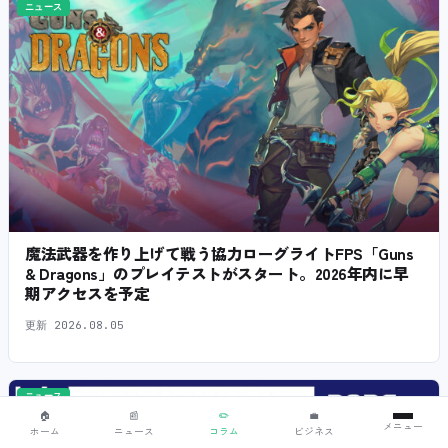
ニュース
魔法武器を作り上げて戦う協力ローグライトFPS「Guns
& Dragons」のプレイテストがスタート。2026年内に早
期アクセスを予定
更新
2026.08.05
ニュース
🏠
📰
✏️
💼
メニュー
ホーム
ニュース
コラム
ビジネス