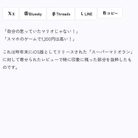
⎘
コピー
𝕏
🦋
@
L
X
Bluesky
Threads
LINE
「自分の思っていたマリオじゃない！」
「スマホのゲームで1,200円は高い！」
これは昨年末にiOS版としてリリースされた「スーパーマリオラン」
に対して寄せられたレビューで特に印象に残った部分を抜粋したも
のです。