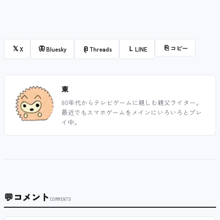
⎘
コピー
𝕏
🦋
@
L
X
Bluesky
Threads
LINE
東
80年代からテレビゲームに親しむ親父ライター。
最近でもスマホゲームをメインにいろいろとプレ
イ中。
💬
コメント
COMMENTS