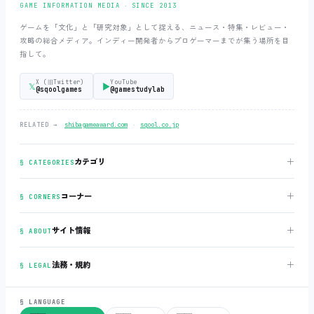
GAME INFORMATION MEDIA ‧ SINCE 2013
ゲームを「文化」と「研究対象」として捉える、ニュース・特集・レビュー・
攻略の総合メディア。インディー開発者からプロゲーマーまでが集う場所を目
指して。
X (旧Twitter)
YouTube
𝕏
▶
@sqoolgames
@gamestudylab
‧
RELATED →
shibagameaward.com
sqool.co.jp
＋
カテゴリ
§ CATEGORIES
＋
コーナー
§ CORNERS
＋
サイト情報
§ ABOUT
＋
法務・規約
§ LEGAL
§ LANGUAGE