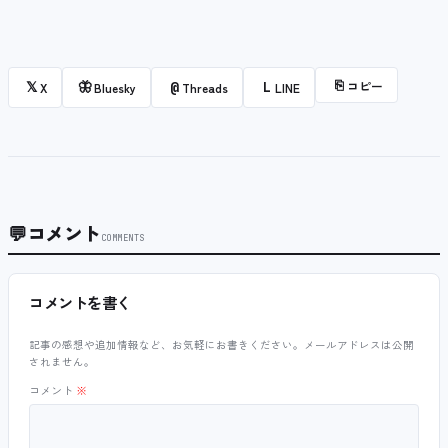
⎘
コピー
𝕏
🦋
@
L
X
Bluesky
Threads
LINE
💬
コメント
COMMENTS
コメントを書く
記事の感想や追加情報など、お気軽にお書きください。メールアドレスは公開
されません。
コメント
※