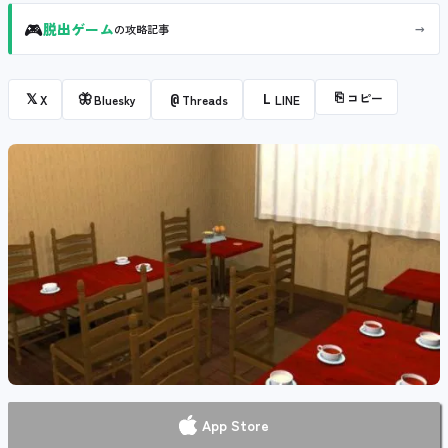
🎮
→
脱出ゲーム
の攻略記事
⎘
コピー
𝕏
🦋
@
L
X
Bluesky
Threads
LINE
App Store