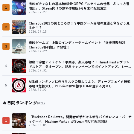
有料ガチャなしの基本無料MMORPG「スライムの世界 ぷにっと冒
1
険記」、Steam向けの無料体験版が8月末に配信決定
2026.07.27
ChinaJoy2026の見どころは！？中国ゲーム界隈の変遷と今をどう見
2
るか！？
2026.07.15
東映ゲームズ、上海のインディーゲームイベント 「微光凝聚2026
3
ChinaJoy特別篇」に登壇！
2026.07.29
銀座十字屋ディリゲント事業部、楽天市場に「Thrustmasterブラン
4
ドストア」をオープン。記念キャンペーンでポイントアップ。 レーシ
ング／フライトシム向けコントローラーを中心に、幅広くラインナッ
2026.07.31
プ
AI生成コンテンツに伴うリスクの増大により、ディープフェイク検知
5
市場は急拡大し、2035年には90億米ドルに達する見通し
2026.07.22
🔥
日間ランキング
DAILY
「Buckshot Roulette」開発者が手がける新作バイオレンス・パーテ
1
ィゲーム「Machine Party」がSteam向けに配信開始
2026.08.05