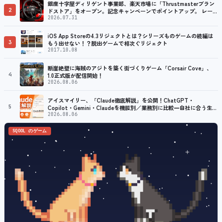
銀座十字屋ディリゲント事業部、楽天市場に「Thrustmasterブラン
2
ドストア」をオープン。記念キャンペーンでポイントアップ。 レーシ
ング／フライトシム向けコントローラーを中心に、幅広くラインナッ
2026.07.31
プ
iOS App Storeの4.3リジェクトとは？シリーズものゲームの続編は
3
もう出せない！？脱出ゲームで相次ぐリジェクト
2017.10.08
断崖絶壁に海賊のアジトを築く街づくりゲーム「Corsair Cove」、
4
1.0正式版が配信開始！
2026.08.06
アイスマイリー、「Claude徹底解説」を公開！ChatGPT・
5
Copilot・Gemini・Claudeを機能別／業務別に比較―自社に合う生成
AIの選び方がわかる実践ガイド
2026.08.06
SQOOL のゲーム