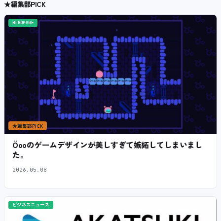
★
編集部PICK
HIGOPAGE
★
編集部PICK
Öooのゲームデザインが美しすぎて嫉妬してしまいまし
た。
2026.05.08
ビジネスニュース