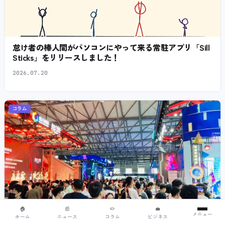
怠け者の棒人間がパソコンにやって来る常駐アプリ「Sill
Sticks」をリリースしました！
2026.07.20
コラム
🏠
📰
✏️
💼
メニュー
ホーム
ニュース
コラム
ビジネス