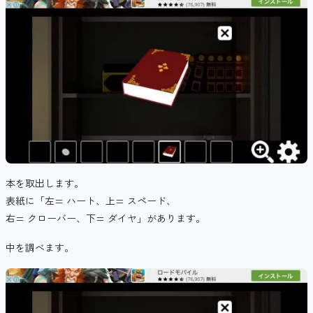
本を取出します。
表紙に「左= ハート、上= スペード、
右= クローバー、下= ダイヤ」があります。
中を調べます。