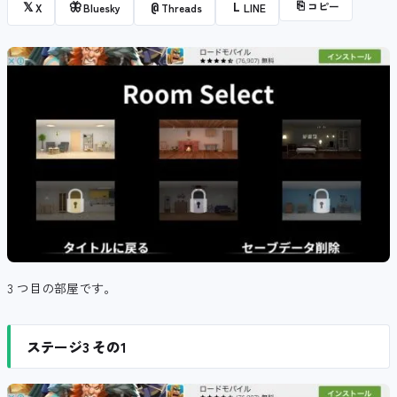
⎘
コピー
𝕏
🦋
@
L
X
Bluesky
Threads
LINE
3 つ目の部屋です。
ステージ3 その1