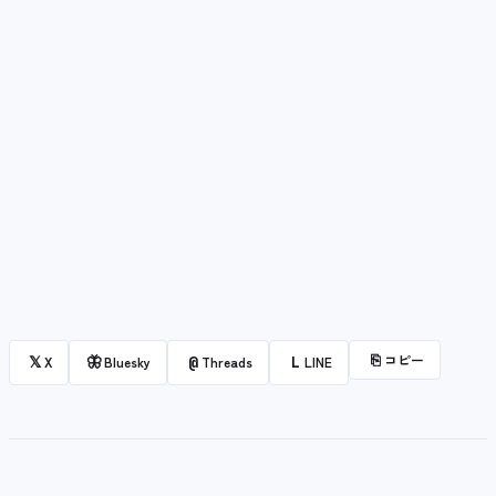
⎘
コピー
𝕏
🦋
@
L
X
Bluesky
Threads
LINE