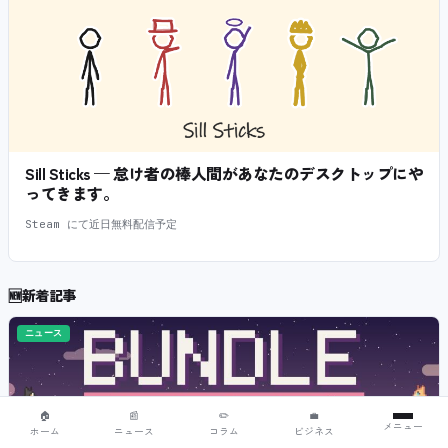
Sill Sticks — 怠け者の棒人間があなたのデスクトップにや
ってきます。
Steam にて近日無料配信予定
🆕
新着記事
ニュース
🏠
📰
✏️
💼
メニュー
ホーム
ニュース
コラム
ビジネス