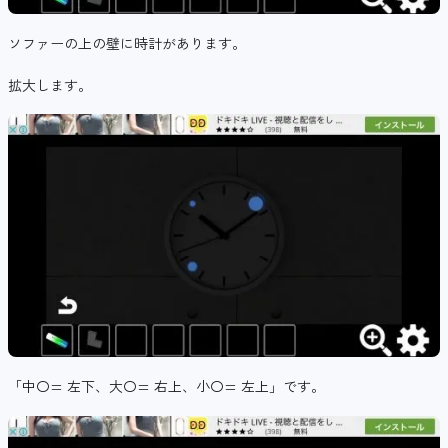
ソファーの上の壁に時計があります。
拡大します。
「中〇= 左下、大〇= 右上、小〇= 左上」です。