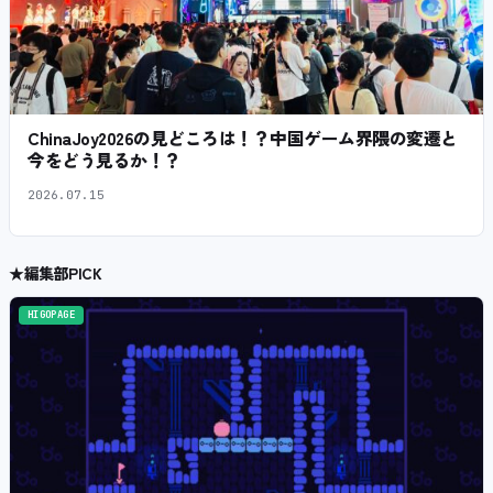
ChinaJoy2026の見どころは！？中国ゲーム界隈の変遷と
今をどう見るか！？
2026.07.15
★
編集部PICK
HIGOPAGE