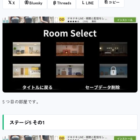
⎘
コピー
𝕏
🦋
@
L
X
Bluesky
Threads
LINE
5 つ目の部屋です。
ステージ5 その1