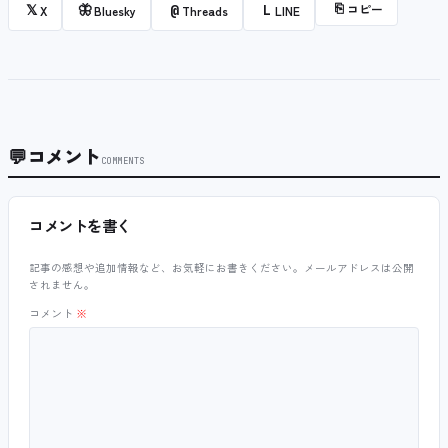
⎘
コピー
𝕏
🦋
@
L
X
Bluesky
Threads
LINE
💬
コメント
COMMENTS
コメントを書く
記事の感想や追加情報など、お気軽にお書きください。メールアドレスは公開
されません。
コメント
※