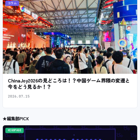
コラム
ChinaJoy2026の見どころは！？中国ゲーム界隈の変遷と
今をどう見るか！？
2026.07.15
★
編集部PICK
HIGOPAGE