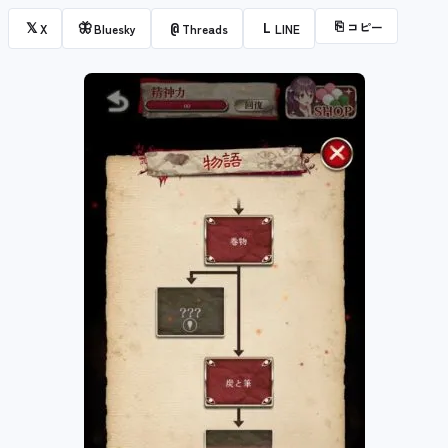
⎘
コピー
𝕏
🦋
@
L
X
Bluesky
Threads
LINE