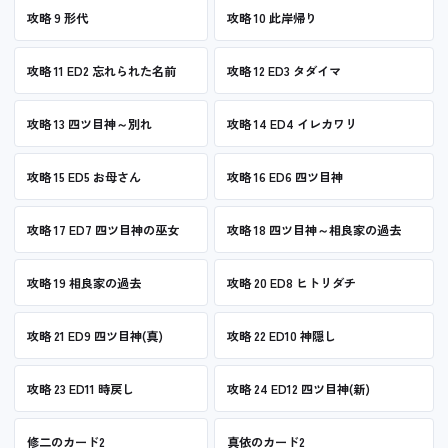
攻略 9 形代
攻略 10 此岸帰り
攻略 11 ED2 忘れられた名前
攻略 12 ED3 タダイマ
攻略 13 四ツ目神～別れ
攻略 14 ED4 イレカワリ
攻略 15 ED5 お母さん
攻略 16 ED6 四ツ目神
攻略 17 ED7 四ツ目神の巫女
攻略 18 四ツ目神～相良家の過去
攻略 19 相良家の過去
攻略 20 ED8 ヒトリダチ
攻略 21 ED9 四ツ目神(真)
攻略 22 ED10 神隠し
攻略 23 ED11 時戻し
攻略 24 ED12 四ツ目神(新)
修二のカード2
真依のカード2