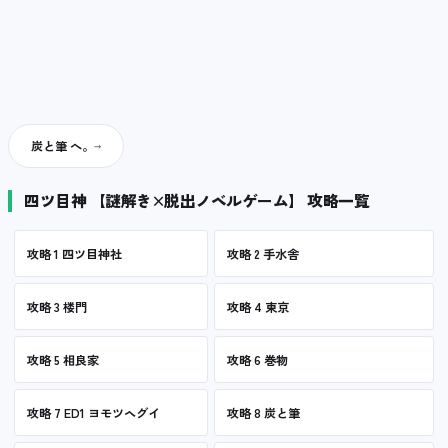
炭と筆 へ。
四ツ目神 【謎解き×脱出ノベルゲーム】 攻略一覧
攻略 1 四ツ目神社
攻略 2 手水舎
攻略 3 楼門
攻略 4 東京
攻略 5 相良家
攻略 6 巻物
攻略 7 ED1 ヨモツヘグイ
攻略 8 炭と筆