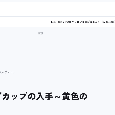
🐈
Sill Cats：猫がパソコンに遊びに来る！（by SQOO
箱入手まで)
マグカップの入手～黄色の