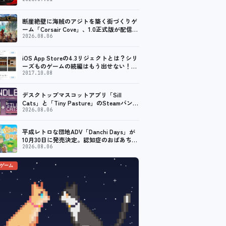
ープン。記念キャンペーンでポイントアッ
プ。 レーシング／フライトシム向けコント
ローラーを中心に、幅広くラインナップ
断崖絶壁に海賊のアジトを築く街づくりゲ
ーム「Corsair Cove」、1.0正式版が配信開
始！
2026.08.06
iOS App Storeの4.3リジェクトとは？シリ
ーズものゲームの続編はもう出せない！？
脱出ゲームで相次ぐリジェクト
2017.10.08
デスクトップマスコットアプリ「Sill
Cats」と「Tiny Pasture」のSteamバンド
ルセットが販売開始。通常価格より10%割
2026.08.06
引
平成レトロな団地ADV「Danchi Days」が
10月30日に発売決定。認知症のおばあちゃ
んのために夏祭り復活を目指す
2026.08.06
のゲーム