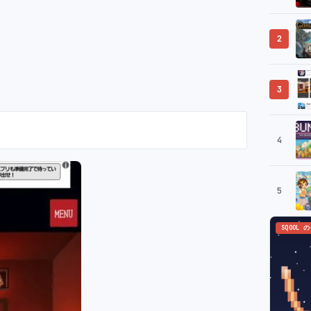
2
3
4
5
SQOOL 