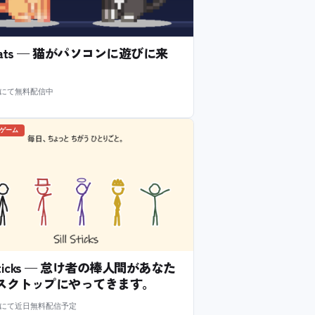
l Cats — 猫がパソコンに遊びに来
m にて無料配信中
のゲーム
l Sticks — 怠け者の棒人間があなた
スクトップにやってきます。
m にて近日無料配信予定