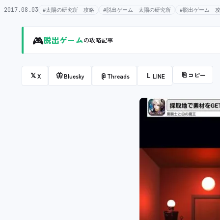
2017.08.03
#太陽の研究所 攻略
#脱出ゲーム 太陽の研究所
#脱出ゲーム 
🎮
脱出ゲーム
の攻略記事
⎘
コピー
𝕏
🦋
@
L
X
Bluesky
Threads
LINE