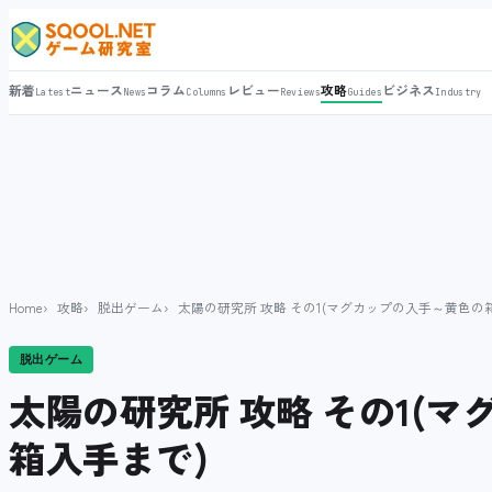
新着
ニュース
コラム
レビュー
攻略
ビジネス
Latest
News
Columns
Reviews
Guides
Industry
Home
攻略
脱出ゲーム
太陽の研究所 攻略 その1(マグカップの入手～黄色の
脱出ゲーム
太陽の研究所 攻略 その1(
箱入手まで)