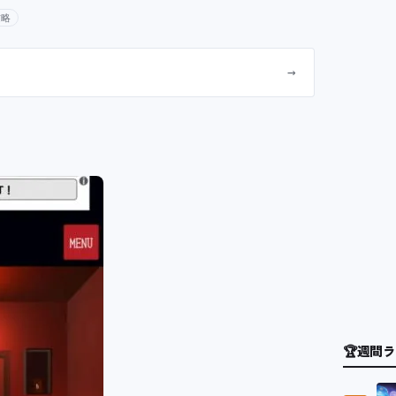
攻略
→
🏆
週間ラ