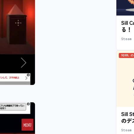
Sil
る！
Stea
SQOOL 
Sil
のデ
Stea