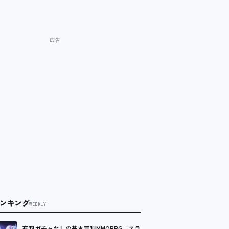
ンキング
WEEKLY
有料ガチャなしの基本無料MMORPG「スラ