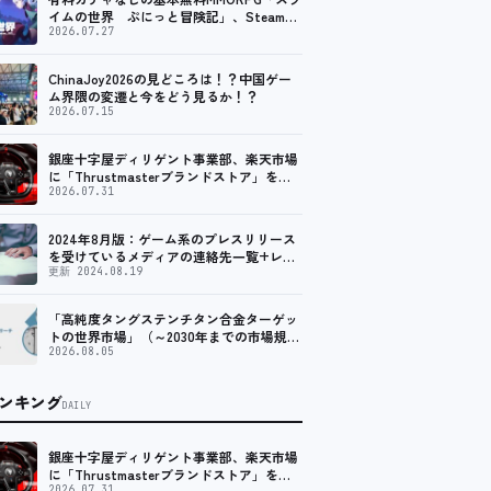
イムの世界 ぷにっと冒険記」、Steam向
けの無料体験版が8月末に配信決定
2026.07.27
ChinaJoy2026の見どころは！？中国ゲー
ム界隈の変遷と今をどう見るか！？
2026.07.15
銀座十字屋ディリゲント事業部、楽天市場
に「Thrustmasterブランドストア」をオ
ープン。記念キャンペーンでポイントアッ
2026.07.31
プ。 レーシング／フライトシム向けコント
ローラーを中心に、幅広くラインナップ
2024年8月版：ゲーム系のプレスリリース
を受けているメディアの連絡先一覧+レビ
ュー依頼先一覧
更新 2024.08.19
「高純度タングステンチタン合金ターゲッ
トの世界市場」（～2030年までの市場規模
予測）資料を発行、年平均6.5%で成長する
2026.08.05
見込み
ンキング
DAILY
銀座十字屋ディリゲント事業部、楽天市場
に「Thrustmasterブランドストア」をオ
2026.07.31