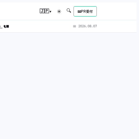
🔍
▾
🇯🇵
☀
📧
PR受付
L）
🐈‍⬛
📅
2026.08.07