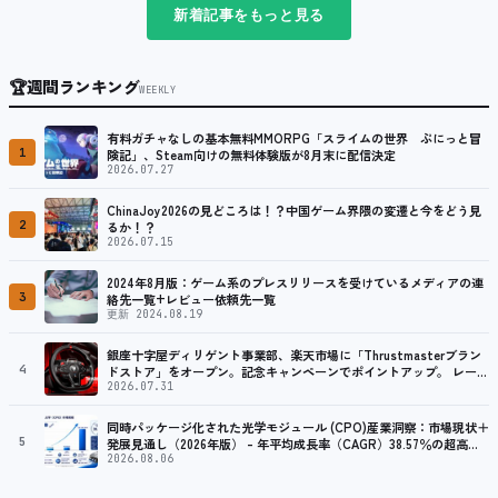
新着記事をもっと見る
🏆
週間ランキング
WEEKLY
有料ガチャなしの基本無料MMORPG「スライムの世界 ぷにっと冒
1
険記」、Steam向けの無料体験版が8月末に配信決定
2026.07.27
ChinaJoy2026の見どころは！？中国ゲーム界隈の変遷と今をどう見
2
るか！？
2026.07.15
2024年8月版：ゲーム系のプレスリリースを受けているメディアの連
3
絡先一覧+レビュー依頼先一覧
更新 2024.08.19
銀座十字屋ディリゲント事業部、楽天市場に「Thrustmasterブラン
4
ドストア」をオープン。記念キャンペーンでポイントアップ。 レーシ
ング／フライトシム向けコントローラーを中心に、幅広くラインナッ
2026.07.31
プ
同時パッケージ化された光学モジュール (CPO)産業洞察：市場現状＋
5
発展見通し（2026年版） – 年平均成長率（CAGR）38.57％の超高速
成長
2026.08.06