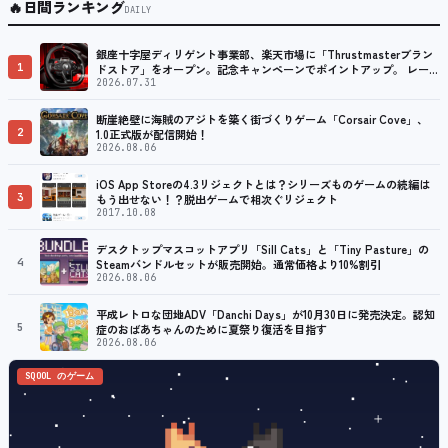
🔥
日間ランキング
DAILY
銀座十字屋ディリゲント事業部、楽天市場に「Thrustmasterブラン
1
ドストア」をオープン。記念キャンペーンでポイントアップ。 レーシ
ング／フライトシム向けコントローラーを中心に、幅広くラインナッ
2026.07.31
プ
断崖絶壁に海賊のアジトを築く街づくりゲーム「Corsair Cove」、
2
1.0正式版が配信開始！
2026.08.06
iOS App Storeの4.3リジェクトとは？シリーズものゲームの続編は
3
もう出せない！？脱出ゲームで相次ぐリジェクト
2017.10.08
デスクトップマスコットアプリ「Sill Cats」と「Tiny Pasture」の
4
Steamバンドルセットが販売開始。通常価格より10%割引
2026.08.06
平成レトロな団地ADV「Danchi Days」が10月30日に発売決定。認知
5
症のおばあちゃんのために夏祭り復活を目指す
2026.08.06
SQOOL のゲーム