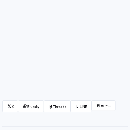
⎘
コピー
𝕏
🦋
@
L
X
Bluesky
Threads
LINE