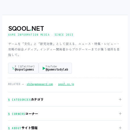
SQOOL
.
NET
GAME INFORMATION MEDIA ‧ SINCE 2013
ゲームを「文化」と「研究対象」として捉える、ニュース・特集・レビュー・
攻略の総合メディア。インディー開発者からプロゲーマーまでが集う場所を目
指して。
X (旧Twitter)
YouTube
𝕏
▶
@sqoolgames
@gamestudylab
‧
RELATED →
shibagameaward.com
sqool.co.jp
＋
カテゴリ
§ CATEGORIES
＋
コーナー
§ CORNERS
＋
サイト情報
§ ABOUT