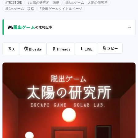
#TRISTORE
#太陽の研究所 攻略
#脱出ゲーム 太陽の研究所
#脱出ゲーム 攻略
#脱出ゲームタイトルページ
🎮
→
脱出ゲーム
の攻略記事
⎘
コピー
𝕏
🦋
@
L
X
Bluesky
Threads
LINE