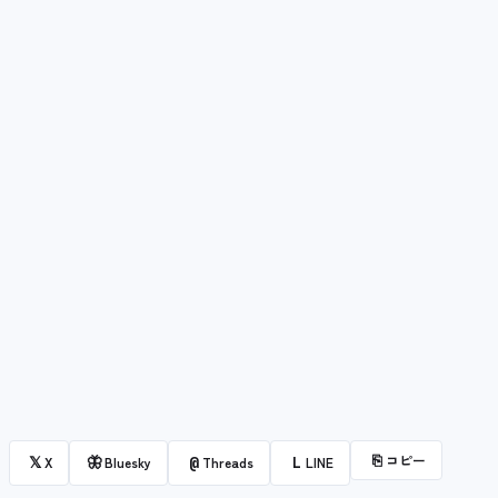
⎘
コピー
𝕏
🦋
@
L
X
Bluesky
Threads
LINE