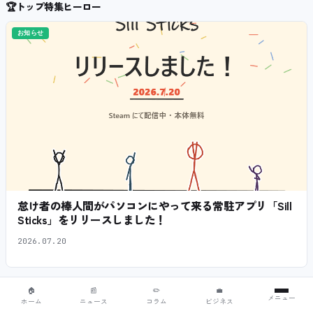
🏆
トップ特集ヒーロー
お知らせ
怠け者の棒人間がパソコンにやって来る常駐アプリ「Sill
Sticks」をリリースしました！
2026.07.20
🏠
📰
✏️
💼
コラム
メニュー
ホーム
ニュース
コラム
ビジネス