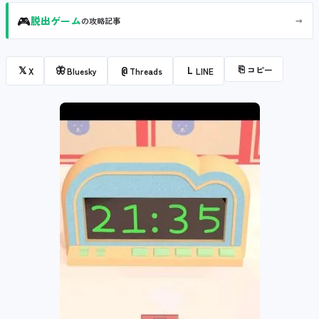
🎮
→
脱出ゲーム
の攻略記事
⎘
コピー
𝕏
🦋
@
L
X
Bluesky
Threads
LINE