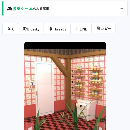
🎮
→
脱出ゲーム
の攻略記事
⎘
コピー
𝕏
🦋
@
L
X
Bluesky
Threads
LINE