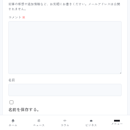
記事の感想や追加情報など、お気軽にお書きください。メールアドレスは公開
されません。
コメント
※
名前
名前を保存する。
画像を添付（任意）
🏠
📰
✏️
💼
メニュー
ホーム
ニュース
コラム
ビジネス