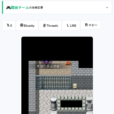
🎮
→
脱出ゲーム
の攻略記事
⎘
コピー
𝕏
🦋
@
L
X
Bluesky
Threads
LINE