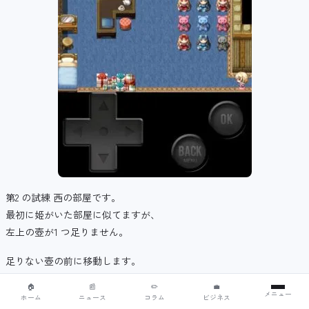
第2 の試練 西の部屋です。
最初に姫がいた部屋に似てますが、
左上の壺が1 つ足りません。
足りない壺の前に移動します。
🏠
📰
✏️
💼
メニュー
ホーム
ニュース
コラム
ビジネス