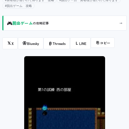
#勇者様が遅いので帰ります 攻略
#脱出ゲーム 勇者様が遅いので帰ります
#脱出ゲーム 攻略
🎮
→
脱出ゲーム
の攻略記事
⎘
コピー
𝕏
🦋
@
L
X
Bluesky
Threads
LINE