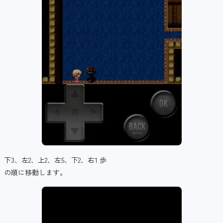
下3、左2、上2、左5、下2、右1 歩
の順に移動します。