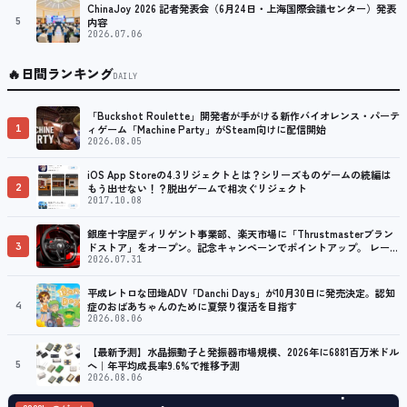
ChinaJoy 2026 記者発表会（6月24日・上海国際会議センター）発表
5
内容
2026.07.06
🔥
日間ランキング
DAILY
「Buckshot Roulette」開発者が手がける新作バイオレンス・パーテ
1
ィゲーム「Machine Party」がSteam向けに配信開始
2026.08.05
iOS App Storeの4.3リジェクトとは？シリーズものゲームの続編は
2
もう出せない！？脱出ゲームで相次ぐリジェクト
2017.10.08
銀座十字屋ディリゲント事業部、楽天市場に「Thrustmasterブラン
3
ドストア」をオープン。記念キャンペーンでポイントアップ。 レーシ
ング／フライトシム向けコントローラーを中心に、幅広くラインナッ
2026.07.31
プ
平成レトロな団地ADV「Danchi Days」が10月30日に発売決定。認知
4
症のおばあちゃんのために夏祭り復活を目指す
2026.08.06
【最新予測】水晶振動子と発振器市場規模、2026年に6881百万米ドル
5
へ｜年平均成長率9.6%で推移予測
2026.08.06