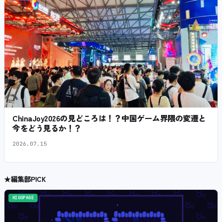
ChinaJoy2026の見どころは！？中国ゲーム界隈の変遷と
今をどう見るか！？
2026.07.15
★
編集部PICK
HIGOPAGE