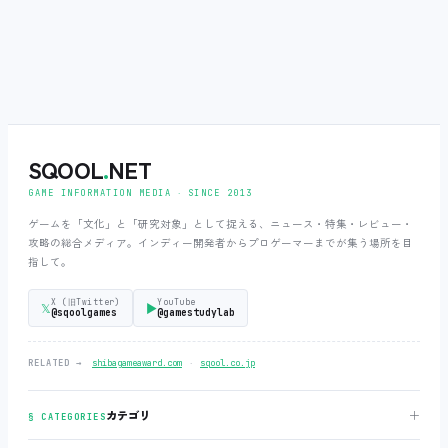
SQOOL
.
NET
GAME INFORMATION MEDIA ‧ SINCE 2013
ゲームを「文化」と「研究対象」として捉える、ニュース・特集・レビュー・
攻略の総合メディア。インディー開発者からプロゲーマーまでが集う場所を目
指して。
X (旧Twitter)
YouTube
𝕏
▶
@sqoolgames
@gamestudylab
‧
RELATED →
shibagameaward.com
sqool.co.jp
＋
カテゴリ
§ CATEGORIES