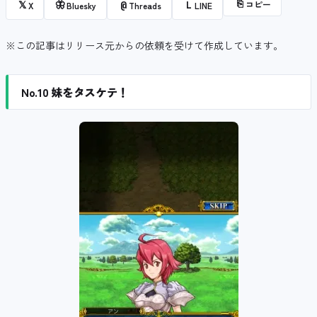
⎘
コピー
𝕏
🦋
@
L
X
Bluesky
Threads
LINE
※この記事はリリース元からの依頼を受けて作成しています。
No.10 妹をタスケテ！