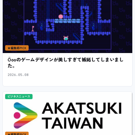
★
編集部PICK
Öooのゲームデザインが美しすぎて嫉妬してしまいまし
た。
2026.05.08
ビジネスニュース
★
編集部PICK