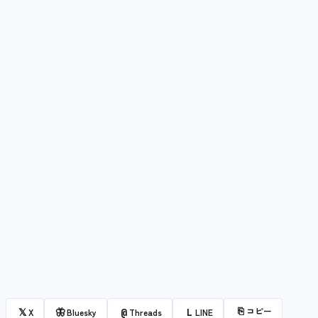
⎘
コピー
𝕏
🦋
@
L
X
Bluesky
Threads
LINE