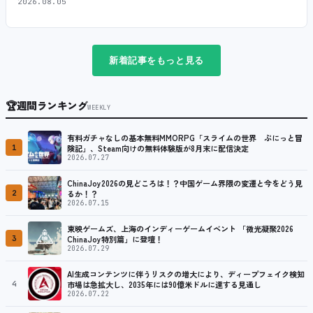
2026.08.05
新着記事をもっと見る
🏆
週間ランキング
WEEKLY
有料ガチャなしの基本無料MMORPG「スライムの世界 ぷにっと冒
1
険記」、Steam向けの無料体験版が8月末に配信決定
2026.07.27
ChinaJoy2026の見どころは！？中国ゲーム界隈の変遷と今をどう見
2
るか！？
2026.07.15
東映ゲームズ、上海のインディーゲームイベント 「微光凝聚2026
3
ChinaJoy特別篇」に登壇！
2026.07.29
AI生成コンテンツに伴うリスクの増大により、ディープフェイク検知
4
市場は急拡大し、2035年には90億米ドルに達する見通し
2026.07.22