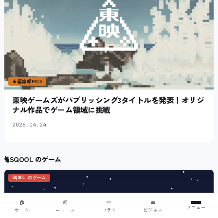
★
編集部PICK
東映ゲームズがパブリッシング3タイトルを発表！オリジ
ナル作品でゲーム領域に挑戦
2026.04.24
🐈
SQOOL のゲーム
SQOOL のゲーム
🏠
📰
✏️
💼
メニュー
ホーム
ニュース
コラム
ビジネス