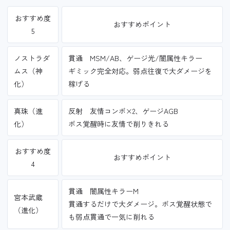
おすすめ度
おすすめポイント
5
ノストラダ
貫通 MSM/AB、ゲージ光/闇属性キラー
ムス（神
ギミック完全対応。弱点往復で大ダメージを
化）
稼げる
真珠（進
反射 友情コンボ×2、ゲージAGB
化）
ボス覚醒時に友情で削りきれる
おすすめ度
おすすめポイント
4
貫通 闇属性キラーM
宮本武蔵
貫通するだけで大ダメージ。ボス覚醒状態で
（進化）
も弱点貫通で一気に削れる