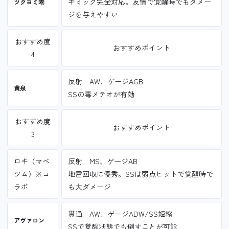
ギミック完全対応。友情で覚醒時でもダメー
ツクヨミ零
ジを与えやすい
おすすめ度
おすすめポイント
4
反射 AW、ゲージAGB
黄泉
SSの毒メテオが有効
おすすめ度
おすすめポイント
3
ロキ（マベ
反射 MS、ゲージAB
ツム）※コ
地雷回収に優秀。SSは弱点ヒットで覚醒時で
ラボ
も大ダメージ
貫通 AW、ゲージADW/SS短縮
アヴァロン
SSで覚醒状態でも倒すことが可能