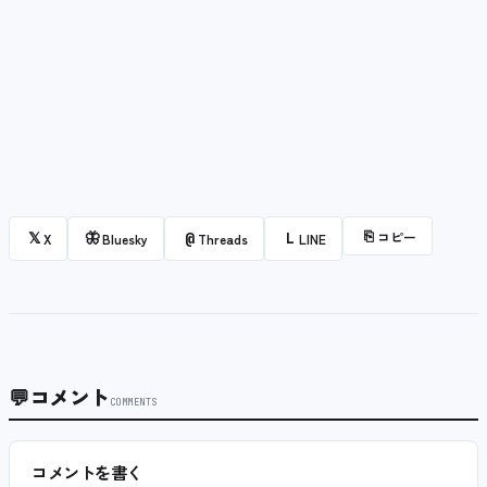
⎘
コピー
𝕏
🦋
@
L
X
Bluesky
Threads
LINE
💬
コメント
COMMENTS
コメントを書く