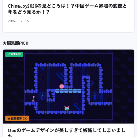
ChinaJoy2026の見どころは！？中国ゲーム界隈の変遷と
今をどう見るか！？
2026.07.15
★
編集部PICK
HIGOPAGE
★
編集部PICK
Öooのゲームデザインが美しすぎて嫉妬してしまいまし
た。