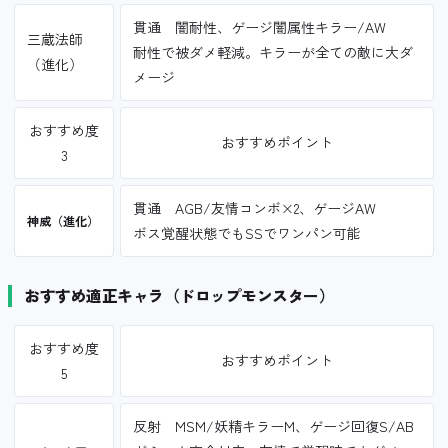
貫通 闇耐性、ゲージ闇属性キラー/AW
三蔵法師
耐性で被ダメ軽減。キラーが全ての敵に大ダ
（進化）
メージ
おすすめ度
おすすめポイント
3
貫通 AGB/友情コンボ×2、ゲージAW
神威（進化）
ボス覚醒状態でもSSでワンパン可能
おすすめ適正キャラ（ドロップモンスター）
おすすめ度
おすすめポイント
5
反射 MSM/妖精キラーM、ゲージ回復S/AB