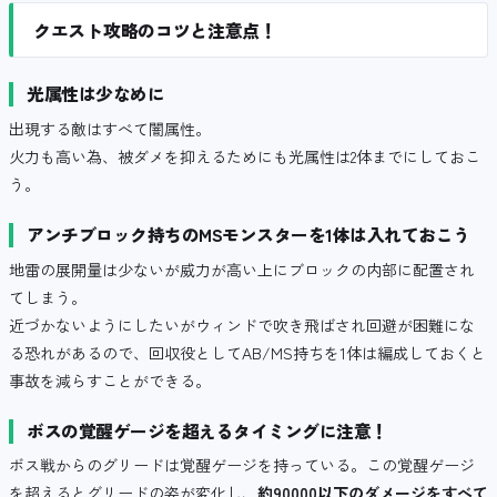
クエスト攻略のコツと注意点！
光属性は少なめに
出現する敵はすべて闇属性。
火力も高い為、被ダメを抑えるためにも光属性は2体までにしておこ
う。
アンチブロック持ちのMSモンスターを1体は入れておこう
地雷の展開量は少ないが威力が高い上にブロックの内部に配置され
てしまう。
近づかないようにしたいがウィンドで吹き飛ばされ回避が困難にな
る恐れがあるので、回収役としてAB/MS持ちを1体は編成しておくと
事故を減らすことができる。
ボスの覚醒ゲージを超えるタイミングに注意！
ボス戦からのグリードは覚醒ゲージを持っている。この覚醒ゲージ
を超えるとグリードの姿が変化し、
約
90000
以下のダメージをすべて