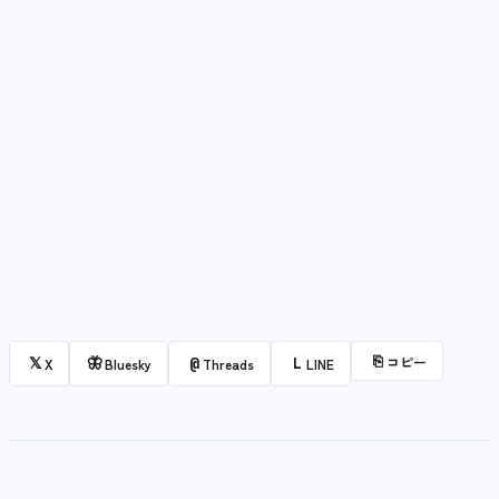
⎘
コピー
𝕏
🦋
@
L
X
Bluesky
Threads
LINE