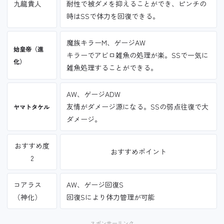
九龍貴人
耐性で被ダメを抑えることができ、ピンチの
時はSSで体力を回復できる。
魔族キラーM、ゲージAW
始皇帝（進
キラーでアビロ雑魚の処理が楽。SSで一気に
化）
雑魚処理することができる。
AW、ゲージADW
友情がダメージ源になる。SSの弱点往復で大
ヤマトタケル
ダメージ。
おすすめ度
おすすめポイント
2
コアラス
AW、ゲージ回復S
（神化）
回復Sにより体力管理が可能
スポンサーリンク