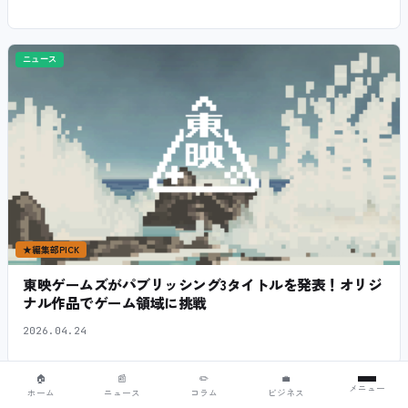
ニュース
★
編集部PICK
東映ゲームズがパブリッシング3タイトルを発表！オリジ
ナル作品でゲーム領域に挑戦
2026.04.24
🏠
📰
✏️
💼
メニュー
ホーム
ニュース
コラム
ビジネス
🐈
SQOOL のゲーム