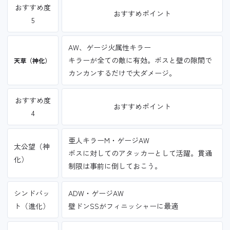
おすすめ度
おすすめポイント
5
AW、ゲージ火属性キラー
キラーが全ての敵に有効。ボスと壁の隙間で
天草（神化）
カンカンするだけで大ダメージ。
おすすめ度
おすすめポイント
4
亜人キラーM・ゲージAW
太公望（神
ボスに対してのアタッカーとして活躍。貫通
化）
制限は事前に倒しておこう。
シンドバッ
ADW・ゲージAW
ト（進化）
壁ドンSSがフィニッシャーに最適