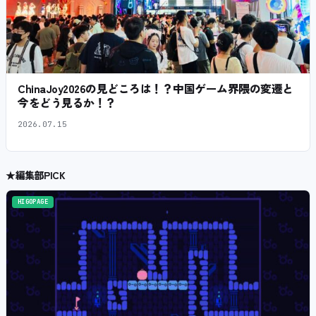
ChinaJoy2026の見どころは！？中国ゲーム界隈の変遷と
今をどう見るか！？
2026.07.15
★
編集部PICK
HIGOPAGE