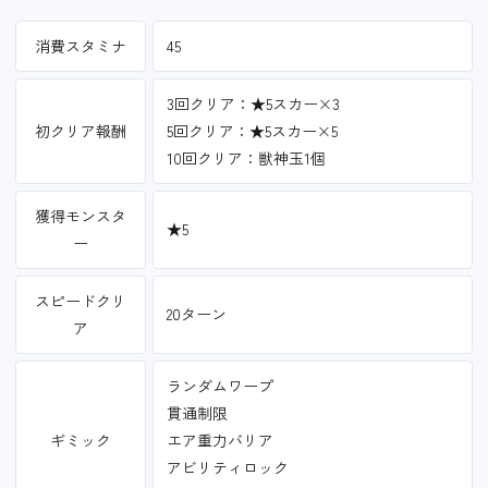
消費スタミナ
45
3回クリア：★5スカー×3
初クリア報酬
5回クリア：★5スカー×5
10回クリア：獣神玉1個
獲得モンスタ
★5
ー
スピードクリ
20ターン
ア
ランダムワープ
貫通制限
ギミック
エア重力バリア
アビリティロック