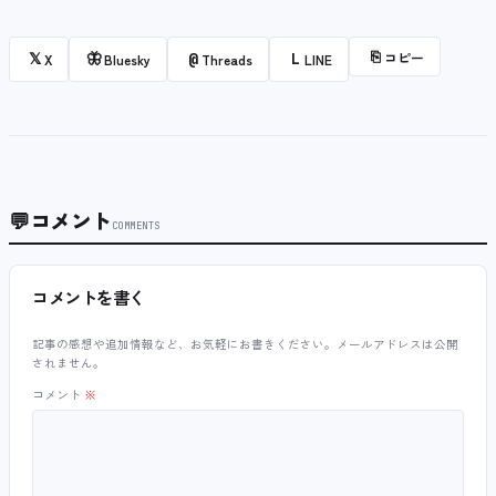
⎘
コピー
𝕏
🦋
@
L
X
Bluesky
Threads
LINE
💬
コメント
COMMENTS
コメントを書く
記事の感想や追加情報など、お気軽にお書きください。メールアドレスは公開
されません。
コメント
※