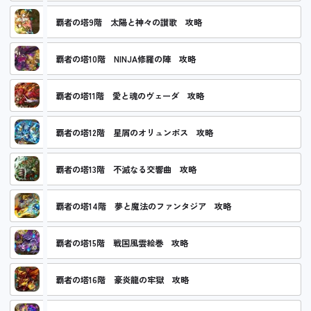
覇者の塔9階 太陽と神々の讃歌 攻略
覇者の塔10階 NINJA修羅の陣 攻略
覇者の塔11階 愛と魂のヴェーダ 攻略
覇者の塔12階 星屑のオリュンポス 攻略
覇者の塔13階 不滅なる交響曲 攻略
覇者の塔14階 夢と魔法のファンタジア 攻略
覇者の塔15階 戦国風雲絵巻 攻略
覇者の塔16階 豪炎龍の牢獄 攻略