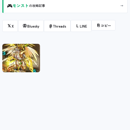
🎮
→
モンスト
の攻略記事
⎘
コピー
𝕏
🦋
@
L
X
Bluesky
Threads
LINE