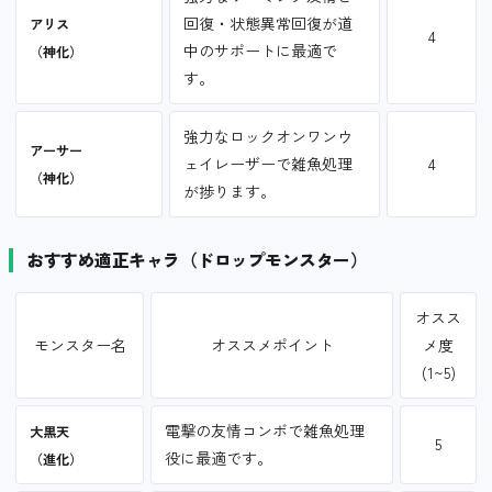
回復・状態異常回復が道
アリス
4
中のサポートに最適で
（神化）
す。
強力なロックオンワンウ
アーサー
ェイレーザーで雑魚処理
4
（神化）
が捗ります。
おすすめ適正キャラ（ドロップモンスター）
オスス
モンスター名
オススメポイント
メ度
(1~5)
電撃の友情コンボで雑魚処理
大黒天
5
役に最適です。
（進化）