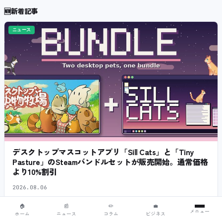
🆕
新着記事
ニュース
デスクトップマスコットアプリ「Sill Cats」と「Tiny
Pasture」のSteamバンドルセットが販売開始。通常価格
より10%割引
2026.08.06
🏠
📰
✏️
💼
メニュー
ホーム
ニュース
コラム
ビジネス