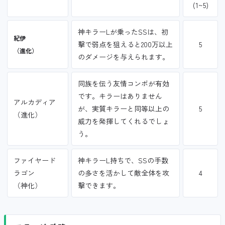
(1~5)
神キラーLが乗ったSSは、初
紀伊
撃で弱点を狙えると200万以上
5
（進化）
のダメージを与えられます。
同族を伝う友情コンボが有効
です。キラーはありません
アルカディア
が、実質キラーと同等以上の
5
（進化）
威力を発揮してくれるでしょ
う。
ファイヤード
神キラーL持ちで、SSの手数
ラゴン
の多さを活かして敵全体を攻
4
（神化）
撃できます。