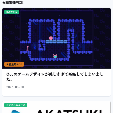
★
編集部PICK
HIGOPAGE
★
編集部PICK
Öooのゲームデザインが美しすぎて嫉妬してしまいまし
た。
2026.05.08
ビジネスニュース