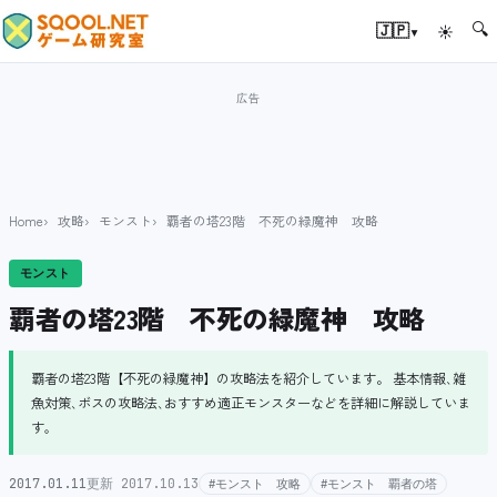
🔍
▾
🇯🇵
☀
Home
攻略
モンスト
覇者の塔23階 不死の緑魔神 攻略
モンスト
覇者の塔23階 不死の緑魔神 攻略
覇者の塔23階【不死の緑魔神】の攻略法を紹介しています。 基本情報､雑
魚対策､ボスの攻略法､おすすめ適正モンスターなどを詳細に解説していま
す｡
2017.01.11
更新 2017.10.13
#モンスト 攻略
#モンスト 覇者の塔