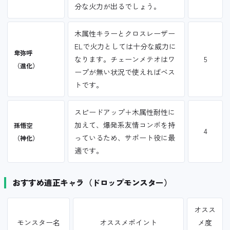
分な火力が出るでしょう。
木属性キラーとクロスレーザー
ELで火力としては十分な威力に
卑弥呼
なります。チェーンメテオはワ
5
（進化）
ープが無い状況で使えればベス
トです。
スピードアップ＋木属性耐性に
加えて、爆発系友情コンボを持
孫悟空
4
っているため、サポート役に最
（神化）
適です。
おすすめ適正キャラ（ドロップモンスター）
オスス
モンスター名
オススメポイント
メ度