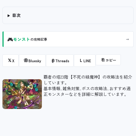
目次
🎮
→
モンスト
の攻略記事
⎘
コピー
𝕏
🦋
@
L
X
Bluesky
Threads
LINE
覇者の塔23階【不死の緑魔神】の攻略法を紹介
しています。
基本情報､雑魚対策､ボスの攻略法､おすすめ適
正モンスターなどを詳細に解説しています｡