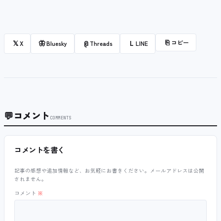
⎘
コピー
𝕏
🦋
@
L
X
Bluesky
Threads
LINE
💬
コメント
COMMENTS
コメントを書く
記事の感想や追加情報など、お気軽にお書きください。メールアドレスは公開
されません。
コメント
※