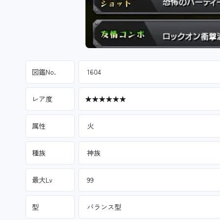
図鑑No.
1604
レア度
★★★★★★
属性
火
種族
神族
最大Lv
99
型
バランス型