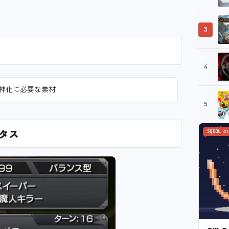
3
4
神化に必要な素材
5
タス
SQOOL 