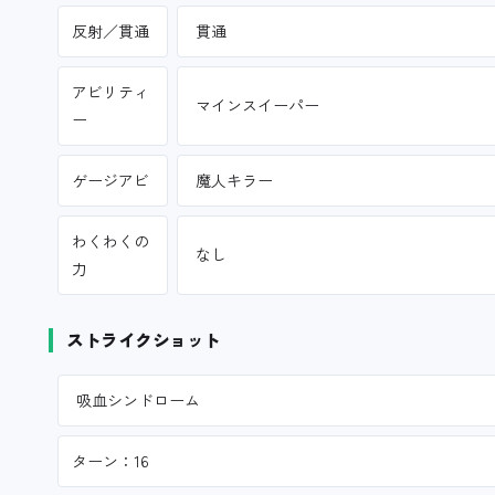
反射／貫通
貫通
アビリティ
マインスイーパー
ー
ゲージアビ
魔人キラー
わくわくの
なし
力
ストライクショット
吸血シンドローム
ターン：16