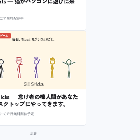
l Cats — 猫がパソコンに遊びに来
m にて無料配信中
のゲーム
l Sticks — 怠け者の棒人間があなた
スクトップにやってきます。
m にて近日無料配信予定