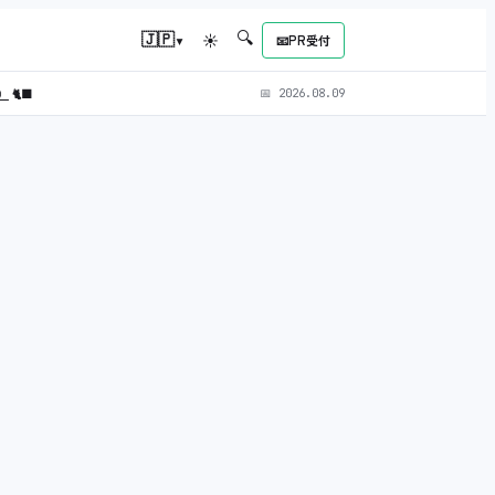
🔍
▾
🇯🇵
☀
📧
PR受付
L）
🐈‍⬛
📅
2026.08.09