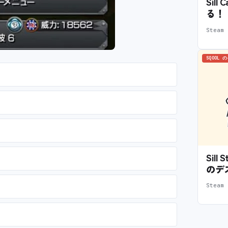
Sil
る！
Stea
SQOOL 
Sil
のデ
Stea