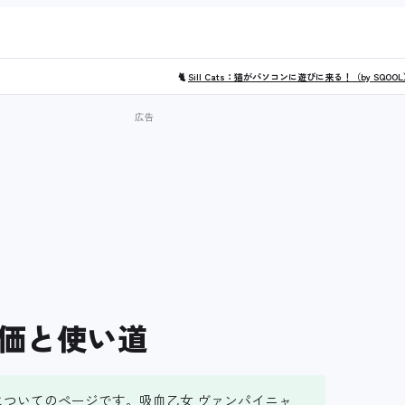
🐈
Sill Cats：猫がパソコンに遊びに来る！（by SQOO
価と使い道
についてのページです。吸血乙女 ヴァンパイニャ