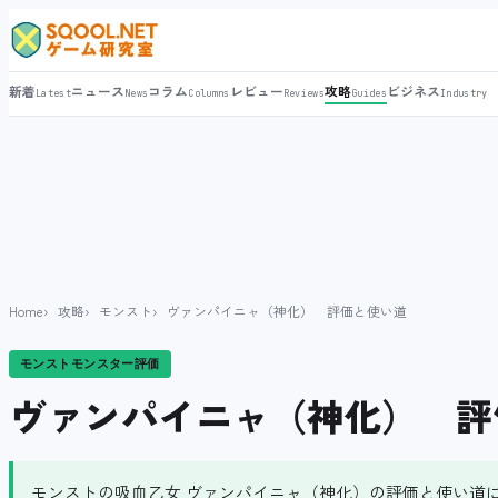
新着
ニュース
コラム
レビュー
攻略
ビジネス
Latest
News
Columns
Reviews
Guides
Industry
Home
攻略
モンスト
ヴァンパイニャ（神化） 評価と使い道
モンストモンスター評価
ヴァンパイニャ（神化） 評
モンストの吸血乙女 ヴァンパイニャ（神化）の評価と使い道